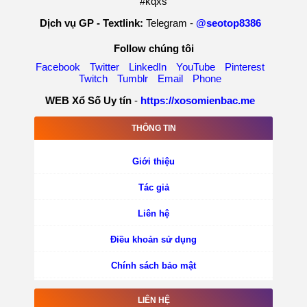
#kqxs
Dịch vụ GP - Textlink:
Telegram -
@seotop8386
Follow chúng tôi
Facebook
Twitter
LinkedIn
YouTube
Pinterest
Twitch
Tumblr
Email
Phone
WEB Xổ Số Uy tín
-
https://xosomienbac.me
THÔNG TIN
Giới thiệu
Tác giả
Liên hệ
Điều khoản sử dụng
Chính sách bảo mật
LIÊN HỆ