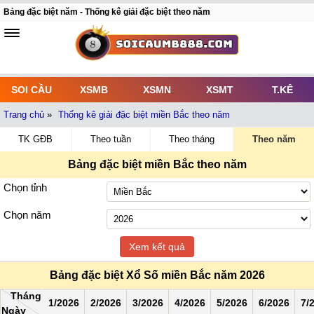
Bảng đặc biệt năm - Thống kê giải đặc biệt theo năm
SOI CẦU
XSMB
XSMN
XSMT
T.KÊ
Trang chủ
»
Thống kê giải đặc biệt miền Bắc theo năm
TK GĐB
Theo tuần
Theo tháng
Theo năm
Bảng đặc biệt miền Bắc theo năm
Chọn tỉnh
Chọn năm
Xem kết quả
Bảng đặc biệt Xổ Số miền Bắc năm 2026
Tháng
1/2026
2/2026
3/2026
4/2026
5/2026
6/2026
7/
Ngày