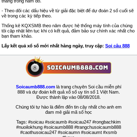
tháng trong năm đó.
- Theo dõi các dấu hiệu về từ giải đặc biệt để dự đoán 2 số cuối sẽ
về trong các kỳ tiếp theo.
Thống kê KQXSMB theo năm được hệ thống máy tính của chúng
tôi cập nhật liên tục khi có kết quả, đảm bảo sự chính xác nhất cho
bạn tham khảo.
Lấy kết quả xổ số mới nhất hàng ngày, truy cập:
Soi câu 888
Soicaumb888.com
là trang chuyên Soi cầu miễn phí
888 và dự đoán kết quả xổ số uy tín số 1 Việt Nam.
Được thành lập vào 08/08/2018.
Chúng tôi tự hào là điểm đến tin cậy nhất cho anh em
đam mê giải mã số học
Tags: #soicau #soicaumb #soicau247 #rongbachkim
#nuoilokhung #soicaumb888 #trangchusoicaumb888
#caothusoicau247 #soicaumn #soicaumt #xsmb