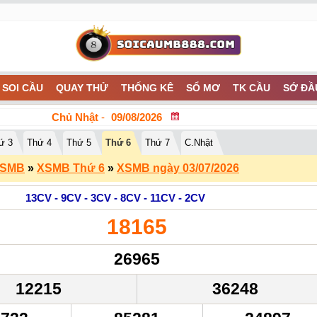
SOI CẦU
QUAY THỬ
THỐNG KÊ
SỔ MƠ
TK CẦU
SỚ ĐẦ
Chủ Nhật
-
ứ 3
Thứ 4
Thứ 5
Thứ 6
Thứ 7
C.Nhật
SMB
»
XSMB Thứ 6
»
XSMB ngày 03/07/2026
13CV - 9CV - 3CV - 8CV - 11CV - 2CV
18165
26965
12215
36248