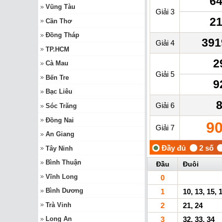
6
Vũng Tàu
Giải 3
2
Cần Thơ
Đồng Tháp
391
Giải 4
TP.HCM
2
Cà Mau
Giải 5
Bến Tre
9
Bạc Liêu
Giải 6
Sóc Trăng
Đồng Nai
9
Giải 7
An Giang
Tây Ninh
Bình Thuận
Đầu
Đuôi
Vĩnh Long
0
Bình Dương
1
10, 13, 15, 
Trà Vinh
2
21, 24
Long An
3
32, 33, 34