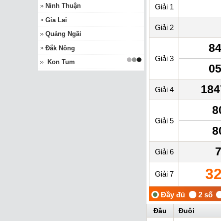
Ninh Thuận
Giải 1
Gia Lai
Giải 2
Quảng Ngãi
8
Đắk Nông
Giải 3
Kon Tum
0
184
Giải 4
8
Giải 5
8
Giải 6
3
Giải 7
Đầu
Đuôi