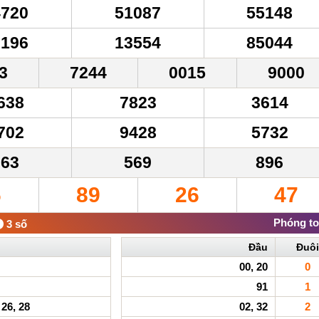
4720
51087
55148
7196
13554
85044
3
7244
0015
9000
638
7823
3614
702
9428
5732
063
569
896
6
89
26
47
Đầu
Đuôi
00, 20
0
91
1
 26, 28
02, 32
2