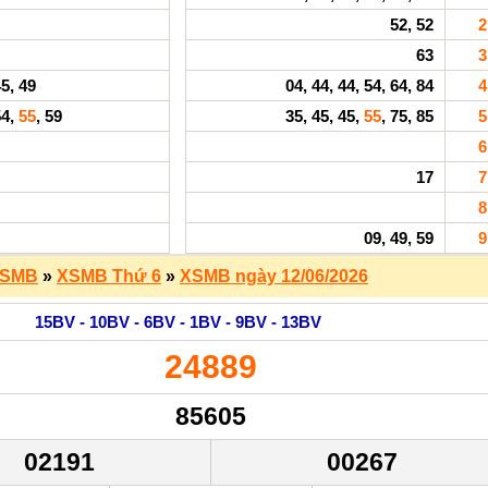
52, 52
2
63
3
45, 49
04, 44, 44, 54, 64, 84
4
54,
55
, 59
35, 45, 45,
55
, 75, 85
5
6
17
7
8
09, 49, 59
9
SMB
»
XSMB Thứ 6
»
XSMB ngày 12/06/2026
15BV - 10BV - 6BV - 1BV - 9BV - 13BV
24889
85605
02191
00267