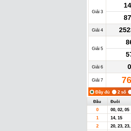
1
Giải 3
8
252
Giải 4
8
Giải 5
5
Giải 6
7
Giải 7
Đầu
Đuôi
0
00, 02, 05
1
14, 15
2
20, 23, 23,