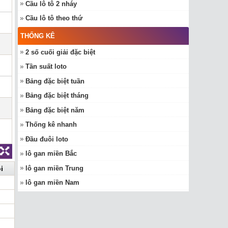
Cầu lô tô 2 nháy
Cầu lô tô theo thứ
THỐNG KÊ
2 số cuối giải đặc biệt
Tần suất loto
Bảng đặc biệt tuần
Bảng đặc biệt tháng
Bảng đặc biệt năm
Thống kê nhanh
Đầu đuôi loto
lô gan miền Bắc
lô gan miền Trung
i
lô gan miền Nam