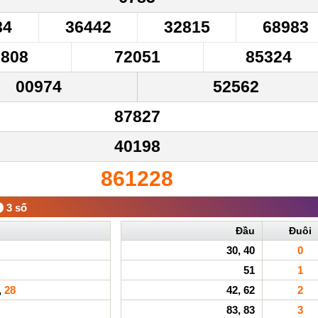
84
36442
32815
68983
6808
72051
85324
00974
52562
87827
40198
861228
Đầu
Đuôi
30, 40
0
51
1
,
28
42, 62
2
83, 83
3