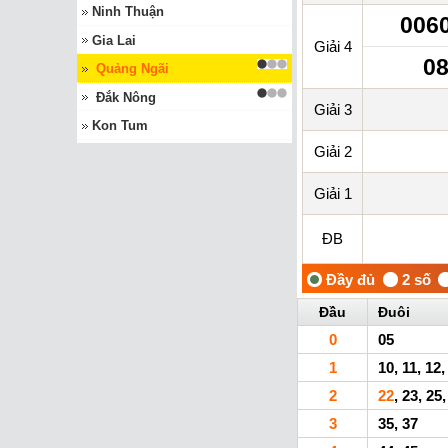
Ninh Thuận
006
Gia Lai
Giải 4
0
Quảng Ngãi
Đắk Nông
Giải 3
Kon Tum
Giải 2
Giải 1
ĐB
Đầu
Đuôi
0
05
1
10, 11, 12,
2
22
, 23, 25,
3
35, 37