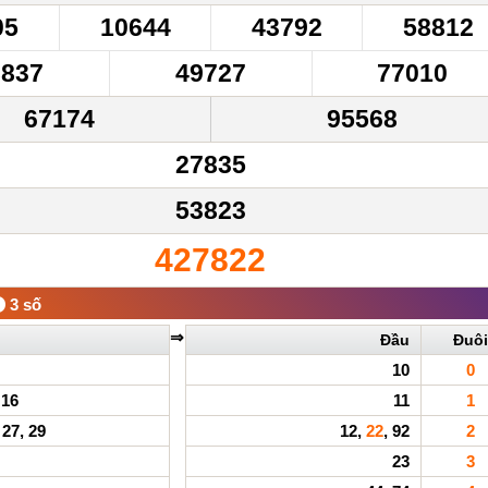
05
10644
43792
58812
8837
49727
77010
67174
95568
27835
53823
427822
⇒
Đầu
Đuôi
10
0
 16
11
1
 27, 29
12,
22
, 92
2
23
3