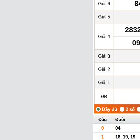
8
Giải 6
Giải 5
283
Giải 4
0
Giải 3
Giải 2
Giải 1
ĐB
Đầu
Đuôi
0
04
1
18, 19, 19