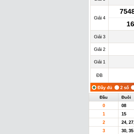
754
Giải 4
1
Giải 3
Giải 2
Giải 1
ĐB
Đầu
Đuôi
0
08
1
15
2
24, 27
3
30, 35