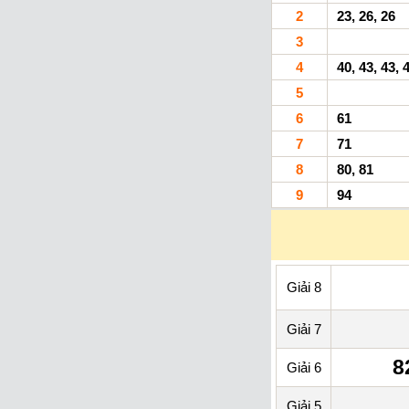
2
23, 26, 26
3
4
40, 43, 43, 
5
6
61
7
71
8
80, 81
9
94
Giải 8
Giải 7
8
Giải 6
Giải 5