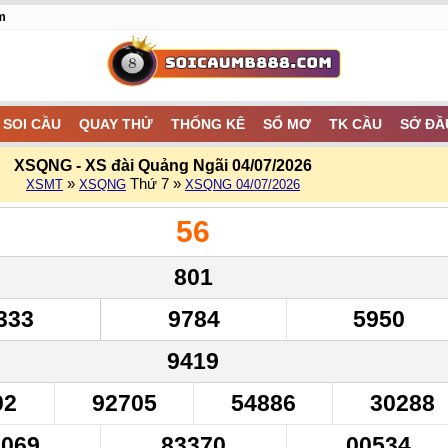
m
SOI CẦU
QUAY THỬ
THỐNG KÊ
SỔ MƠ
TK CẦU
SỚ ĐẦ
XSQNG - XS đài Quảng Ngãi 04/07/2026
»
Thứ 7 »
XSMT
XSQNG
XSQNG 04/07/2026
56
801
333
9784
5950
9419
02
92705
54886
30288
8069
83370
00534