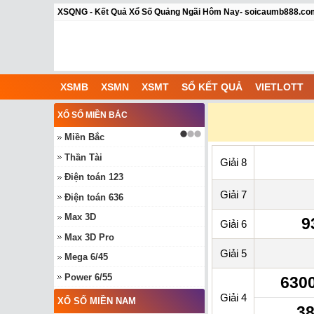
XSQNG - Kết Quả Xổ Số Quảng Ngãi Hôm Nay- soicaumb888.co
XSMB
XSMN
XSMT
SỔ KẾT QUẢ
VIETLOTT
XỔ SỐ MIỀN BẮC
Miền Bắc
Thần Tài
Giải 8
Điện toán 123
Giải 7
Điện toán 636
Max 3D
9
Giải 6
Max 3D Pro
Giải 5
Mega 6/45
Power 6/55
630
Giải 4
XỔ SỐ MIỀN NAM
3