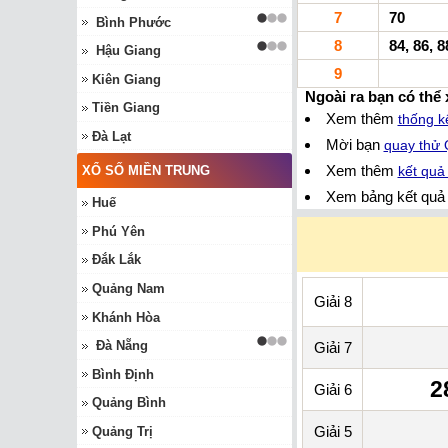
7
70
Bình Phước
8
84, 86, 8
Hậu Giang
9
Kiên Giang
Ngoài ra bạn có thể
Tiền Giang
Xem thêm
thống k
Đà Lạt
Mời bạn
quay thử 
Xem thêm
kết qu
XỔ SỐ MIỀN TRUNG
Xem bảng kết qu
Huế
Phú Yên
Đắk Lắk
Quảng Nam
Giải 8
Khánh Hòa
Đà Nẵng
Giải 7
Bình Định
2
Giải 6
Quảng Bình
Giải 5
Quảng Trị