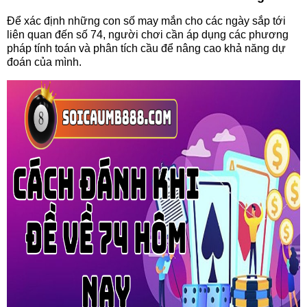
Để xác định những con số may mắn cho các ngày sắp tới
liên quan đến số 74, người chơi cần áp dụng các phương
pháp tính toán và phân tích cầu để nâng cao khả năng dự
đoán của mình.