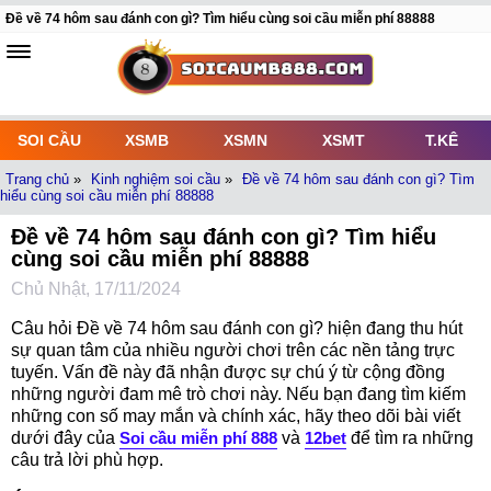
Đề về 74 hôm sau đánh con gì? Tìm hiểu cùng soi cầu miễn phí 88888
SOI CẦU
XSMB
XSMN
XSMT
T.KÊ
Trang chủ
»
Kinh nghiệm soi cầu
»
Đề về 74 hôm sau đánh con gì? Tìm
hiểu cùng soi cầu miễn phí 88888
Đề về 74 hôm sau đánh con gì? Tìm hiểu
cùng soi cầu miễn phí 88888
Chủ Nhật, 17/11/2024
Câu hỏi Đề về 74 hôm sau đánh con gì? hiện đang thu hút
sự quan tâm của nhiều người chơi trên các nền tảng trực
tuyến. Vấn đề này đã nhận được sự chú ý từ cộng đồng
những người đam mê trò chơi này. Nếu bạn đang tìm kiếm
những con số may mắn và chính xác, hãy theo dõi bài viết
dưới đây của
Soi cầu miễn phí 888
và
12bet
để tìm ra những
câu trả lời phù hợp.