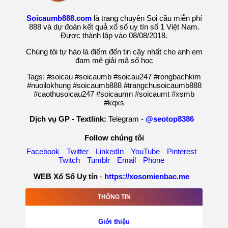
Soicaumb888.com
là trang chuyên Soi cầu miễn phí
888 và dự đoán kết quả xổ số uy tín số 1 Việt Nam.
Được thành lập vào 08/08/2018.
Chúng tôi tự hào là điểm đến tin cậy nhất cho anh em
đam mê giải mã số học
Tags: #soicau #soicaumb #soicau247 #rongbachkim
#nuoilokhung #soicaumb888 #trangchusoicaumb888
#caothusoicau247 #soicaumn #soicaumt #xsmb
#kqxs
Dịch vụ GP - Textlink:
Telegram -
@seotop8386
Follow chúng tôi
Facebook
Twitter
LinkedIn
YouTube
Pinterest
Twitch
Tumblr
Email
Phone
WEB Xổ Số Uy tín
-
https://xosomienbac.me
THÔNG TIN
Giới thiệu