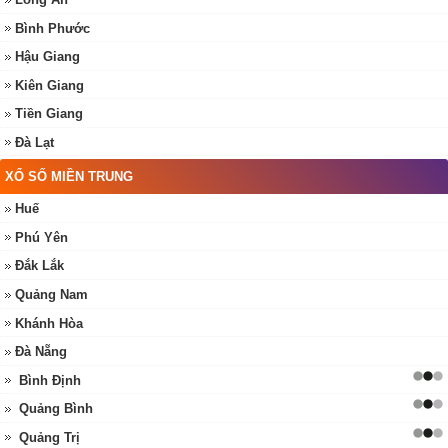
Bình Phước
Hậu Giang
Kiên Giang
Tiền Giang
Đà Lạt
XỔ SỐ MIỀN TRUNG
Huế
Phú Yên
Đắk Lắk
Quảng Nam
Khánh Hòa
Đà Nẵng
Bình Định
Quảng Bình
Quảng Trị