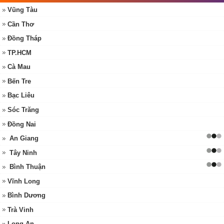
Vũng Tàu
Cần Thơ
Đồng Tháp
TP.HCM
Cà Mau
Bến Tre
Bạc Liêu
Sóc Trăng
Đồng Nai
An Giang
Tây Ninh
Bình Thuận
Vĩnh Long
Bình Dương
Trà Vinh
Long An