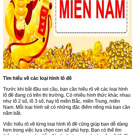
Tìm hiểu về các loại hình lô đề
Trước khi bắt đầu soi cầu, bạn cần hiểu rõ về các loại hình
lô đề đang có trên thị trường. Có nhiều hình thức khác nhau
như lô 2 số, lô 3 số, hay lô miền Bắc, miền Trung, miền
Nam. Mỗi loại hình sẽ có những đặc điểm riêng mà bạn cần
nắm bắt.
Việc hiểu rõ về từng loại hình lô đề cũng giúp bạn dễ dàng
hơn trong việc lựa chọn con số phù hợp. Bạn có thể tìm