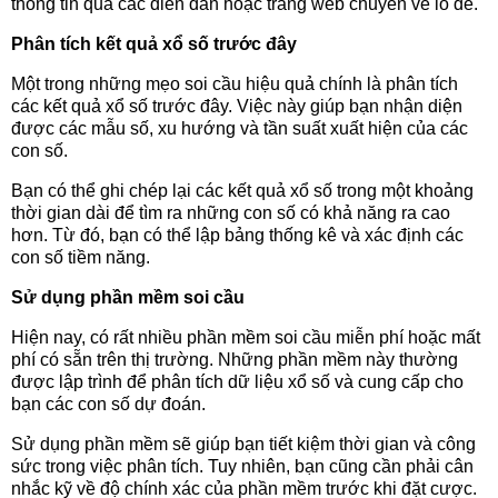
thông tin qua các diễn đàn hoặc trang web chuyên về lô đề.
Phân tích kết quả xổ số trước đây
Một trong những mẹo soi cầu hiệu quả chính là phân tích
các kết quả xổ số trước đây. Việc này giúp bạn nhận diện
được các mẫu số, xu hướng và tần suất xuất hiện của các
con số.
Bạn có thể ghi chép lại các kết quả xổ số trong một khoảng
thời gian dài để tìm ra những con số có khả năng ra cao
hơn. Từ đó, bạn có thể lập bảng thống kê và xác định các
con số tiềm năng.
Sử dụng phần mềm soi cầu
Hiện nay, có rất nhiều phần mềm soi cầu miễn phí hoặc mất
phí có sẵn trên thị trường. Những phần mềm này thường
được lập trình để phân tích dữ liệu xổ số và cung cấp cho
bạn các con số dự đoán.
Sử dụng phần mềm sẽ giúp bạn tiết kiệm thời gian và công
sức trong việc phân tích. Tuy nhiên, bạn cũng cần phải cân
nhắc kỹ về độ chính xác của phần mềm trước khi đặt cược.