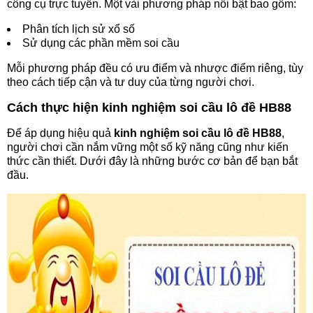
công cụ trực tuyến. Một vài phương pháp nổi bật bao gồm:
Phân tích lịch sử xổ số
Sử dụng các phần mềm soi cầu
Mỗi phương pháp đều có ưu điểm và nhược điểm riêng, tùy
theo cách tiếp cận và tư duy của từng người chơi.
Cách thực hiện kinh nghiệm soi cầu lô đề HB88
Để áp dụng hiệu quả
kinh nghiệm soi cầu lô đề HB88
,
người chơi cần nắm vững một số kỹ năng cũng như kiến
thức cần thiết. Dưới đây là những bước cơ bản để bạn bắt
đầu.