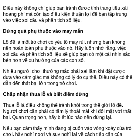
Điều này không chỉ giúp bạn tránh được tình trạng tiêu xài
hoang phí mà còn tạo điều kiện thuận lợi để bạn tập trung
vào việc soi cầu và phân tích số liệu.
Đừng quá phụ thuộc vào may mắn
Lô đề là một trò chơi có yếu tố may rủi, nhưng bạn không
nên hoàn toàn phụ thuộc vào nó. Hãy luôn nhớ rằng, việc
soi cầu và phân tích số liệu sẽ giúp bạn có một cái nhìn sắc
bén hơn về xu hướng của các con số.
Nhiều người chơi thường mắc phải sai lầm khi đặt cược
dựa vào cảm giác mà không có lý do cụ thể. Điều này có thể
dẫn đến thất bại lớn trong trò chơi.
Chấp nhận thua lỗ và biết điểm dừng
Thua lỗ là điều không thể tránh khỏi trong thế giới lô đề.
Người chơi cần phải có tâm lý thoải mái khi đối mặt với thất
bại. Quan trọng hơn, hãy biết lúc nào nên dừng lại.
Nếu bạn cảm thấy mình đang bị cuốn vào vòng xoáy của trò
chơi, hãy nghỉ ngơi và suy nghĩ lại về cách tiếp cận của