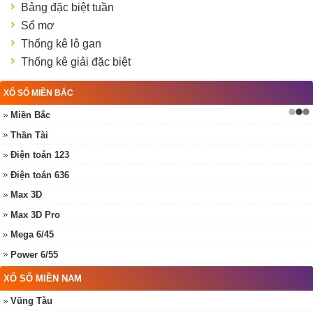
Bảng đặc biệt tuần
Sổ mơ
Thống kê lô gan
Thống kê giải đặc biệt
XỔ SỐ MIỀN BẮC
Miền Bắc
Thần Tài
Điện toán 123
Điện toán 636
Max 3D
Max 3D Pro
Mega 6/45
Power 6/55
XỔ SỐ MIỀN NAM
Vũng Tàu