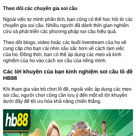
Theo dõi các chuyên gia soi cầu
Ngoài việc tự mình phân tích, bạn cũng có thể học hỏi từ các
chuyên gia soi cầu. Nhiều người đã dành thời gian nghiên
cứu và phát triển các phương pháp soi cầu hiệu quả.
Theo dõi blogs, video hoặc các buổi livestream của họ sẽ
cung cấp cho bạn cái nhìn sâu sắc hơn về cách làm việc
của họ. Đồng thời, bạn có thể áp dụng các mẹo và kinh
nghiệm của họ vào cách soi cầu của riêng mình.
Các lời khuyên của bạn kinh nghiệm soi cầu lô đề
HB88
Khi tham gia vào trò chơi lô đề, ngoài việc áp dụng các mẹo
soi cầu, người chơi cũng cần lưu ý đến một số lời khuyên
dưới đây để tối ưu hóa khả năng chiến thắng.