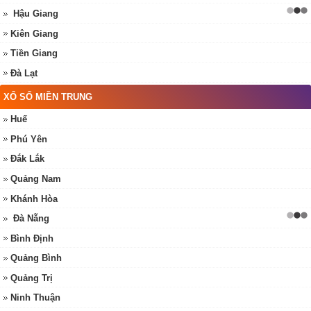
Hậu Giang
Kiên Giang
Tiền Giang
Đà Lạt
XỔ SỐ MIỀN TRUNG
Huế
Phú Yên
Đắk Lắk
Quảng Nam
Khánh Hòa
Đà Nẵng
Bình Định
Quảng Bình
Quảng Trị
Ninh Thuận