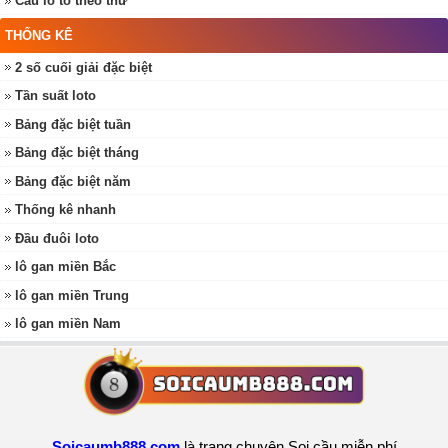
Cầu lô tô theo thứ
THỐNG KÊ
2 số cuối giải đặc biệt
Tần suất loto
Bảng đặc biệt tuần
Bảng đặc biệt tháng
Bảng đặc biệt năm
Thống kê nhanh
Đầu đuôi loto
lô gan miền Bắc
lô gan miền Trung
lô gan miền Nam
Soicaumb888.com
là trang chuyên Soi cầu miễn phí