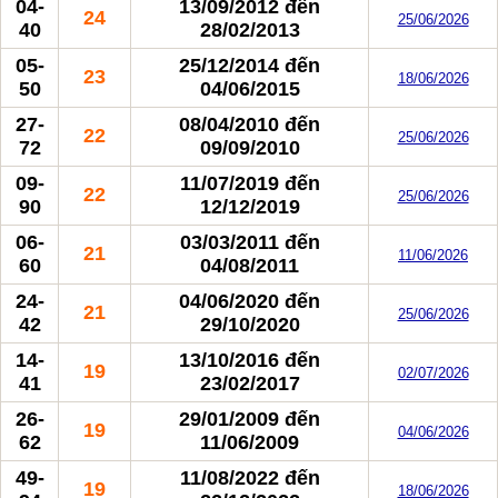
04-
13/09/2012
đến
24
25/06/2026
40
28/02/2013
05-
25/12/2014
đến
23
18/06/2026
50
04/06/2015
27-
08/04/2010
đến
22
25/06/2026
72
09/09/2010
09-
11/07/2019
đến
22
25/06/2026
90
12/12/2019
06-
03/03/2011
đến
21
11/06/2026
60
04/08/2011
24-
04/06/2020
đến
21
25/06/2026
42
29/10/2020
14-
13/10/2016
đến
19
02/07/2026
41
23/02/2017
26-
29/01/2009
đến
19
04/06/2026
62
11/06/2009
49-
11/08/2022
đến
19
18/06/2026