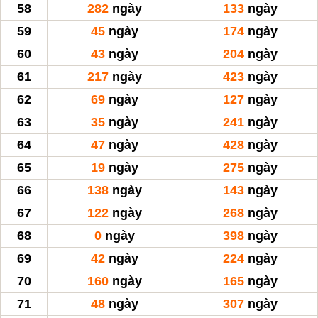
58
282
ngày
133
ngày
59
45
ngày
174
ngày
60
43
ngày
204
ngày
61
217
ngày
423
ngày
62
69
ngày
127
ngày
63
35
ngày
241
ngày
64
47
ngày
428
ngày
65
19
ngày
275
ngày
66
138
ngày
143
ngày
67
122
ngày
268
ngày
68
0
ngày
398
ngày
69
42
ngày
224
ngày
70
160
ngày
165
ngày
71
48
ngày
307
ngày