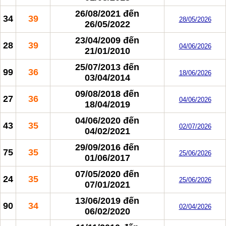
26/08/2021
đến
34
39
28/05/2026
26/05/2022
23/04/2009
đến
28
39
04/06/2026
21/01/2010
25/07/2013
đến
99
36
18/06/2026
03/04/2014
09/08/2018
đến
27
36
04/06/2026
18/04/2019
04/06/2020
đến
43
35
02/07/2026
04/02/2021
29/09/2016
đến
75
35
25/06/2026
01/06/2017
07/05/2020
đến
24
35
25/06/2026
07/01/2021
13/06/2019
đến
90
34
02/04/2026
06/02/2020