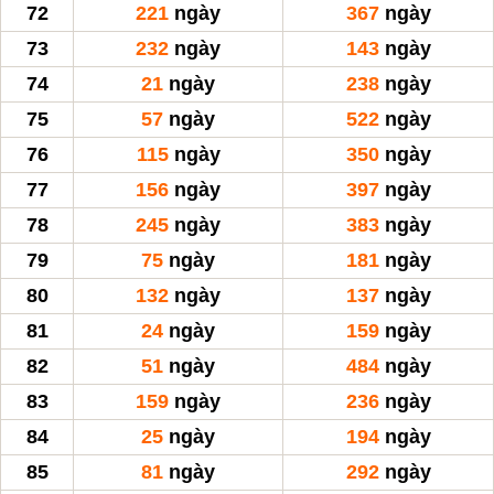
72
221
ngày
367
ngày
73
232
ngày
143
ngày
74
21
ngày
238
ngày
75
57
ngày
522
ngày
76
115
ngày
350
ngày
77
156
ngày
397
ngày
78
245
ngày
383
ngày
79
75
ngày
181
ngày
80
132
ngày
137
ngày
81
24
ngày
159
ngày
82
51
ngày
484
ngày
83
159
ngày
236
ngày
84
25
ngày
194
ngày
85
81
ngày
292
ngày