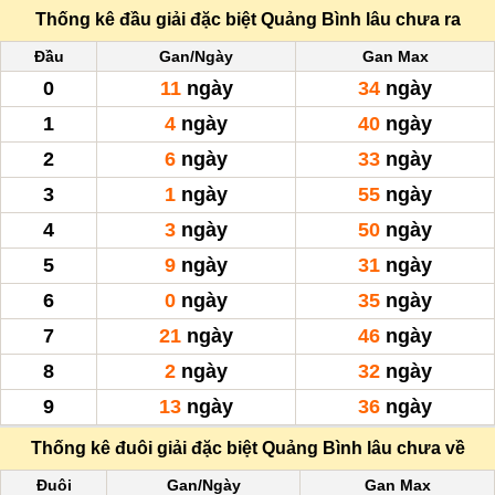
Thống kê đầu giải đặc biệt Quảng Bình lâu chưa ra
Đầu
Gan/Ngày
Gan Max
0
11
ngày
34
ngày
1
4
ngày
40
ngày
2
6
ngày
33
ngày
3
1
ngày
55
ngày
4
3
ngày
50
ngày
5
9
ngày
31
ngày
6
0
ngày
35
ngày
7
21
ngày
46
ngày
8
2
ngày
32
ngày
9
13
ngày
36
ngày
Thống kê đuôi giải đặc biệt Quảng Bình lâu chưa về
Đuôi
Gan/Ngày
Gan Max