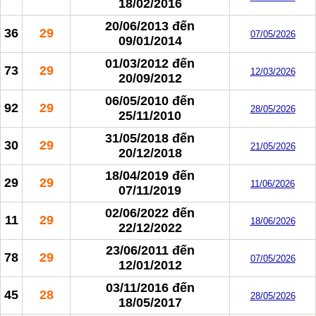
18/02/2016
20/06/2013
đến
36
29
07/05/2026
09/01/2014
01/03/2012
đến
73
29
12/03/2026
20/09/2012
06/05/2010
đến
92
29
28/05/2026
25/11/2010
31/05/2018
đến
30
29
21/05/2026
20/12/2018
18/04/2019
đến
29
29
11/06/2026
07/11/2019
02/06/2022
đến
11
29
18/06/2026
22/12/2022
23/06/2011
đến
78
29
07/05/2026
12/01/2012
03/11/2016
đến
45
28
28/05/2026
18/05/2017