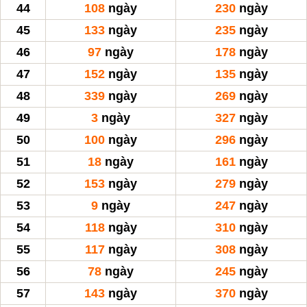
44
108
ngày
230
ngày
45
133
ngày
235
ngày
46
97
ngày
178
ngày
47
152
ngày
135
ngày
48
339
ngày
269
ngày
49
3
ngày
327
ngày
50
100
ngày
296
ngày
51
18
ngày
161
ngày
52
153
ngày
279
ngày
53
9
ngày
247
ngày
54
118
ngày
310
ngày
55
117
ngày
308
ngày
56
78
ngày
245
ngày
57
143
ngày
370
ngày