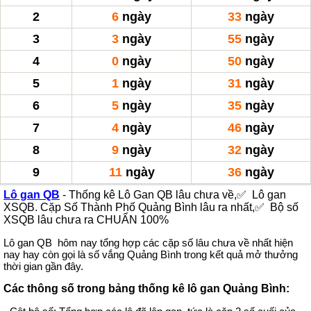
2
6
ngày
33
ngày
3
3
ngày
55
ngày
4
0
ngày
50
ngày
5
1
ngày
31
ngày
6
5
ngày
35
ngày
7
4
ngày
46
ngày
8
9
ngày
32
ngày
9
11
ngày
36
ngày
Lô gan QB
- Thống kê Lô Gan QB lâu chưa về,✅ Lô gan
XSQB. Cặp Số Thành Phố Quảng Bình lâu ra nhất,✅ Bộ số
XSQB lâu chưa ra CHUẨN 100%
Lô gan QB hôm nay tổng hợp các cặp số lâu chưa về nhất hiện
nay hay còn gọi là số vắng Quảng Bình trong kết quả mở thưởng
thời gian gần đây.
Các thông số trong bảng thống kê lô gan Quảng Bình: