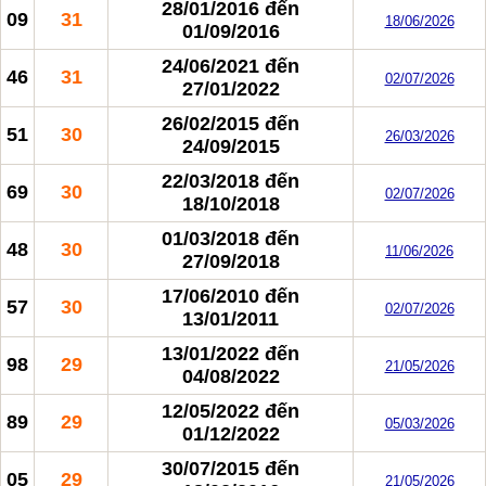
28/01/2016
đến
09
31
18/06/2026
01/09/2016
24/06/2021
đến
46
31
02/07/2026
27/01/2022
26/02/2015
đến
51
30
26/03/2026
24/09/2015
22/03/2018
đến
69
30
02/07/2026
18/10/2018
01/03/2018
đến
48
30
11/06/2026
27/09/2018
17/06/2010
đến
57
30
02/07/2026
13/01/2011
13/01/2022
đến
98
29
21/05/2026
04/08/2022
12/05/2022
đến
89
29
05/03/2026
01/12/2022
30/07/2015
đến
05
29
21/05/2026