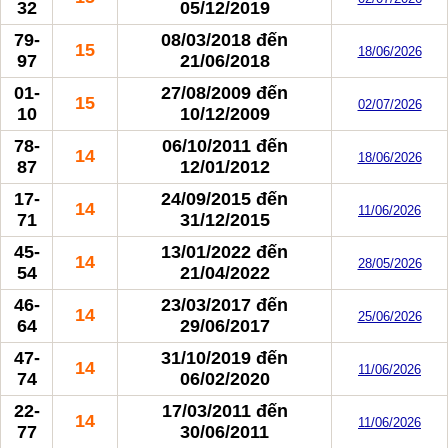
32
05/12/2019
79-
08/03/2018
đến
15
18/06/2026
97
21/06/2018
01-
27/08/2009
đến
15
02/07/2026
10
10/12/2009
78-
06/10/2011
đến
14
18/06/2026
87
12/01/2012
17-
24/09/2015
đến
14
11/06/2026
71
31/12/2015
45-
13/01/2022
đến
14
28/05/2026
54
21/04/2022
46-
23/03/2017
đến
14
25/06/2026
64
29/06/2017
47-
31/10/2019
đến
14
11/06/2026
74
06/02/2020
22-
17/03/2011
đến
14
11/06/2026
77
30/06/2011