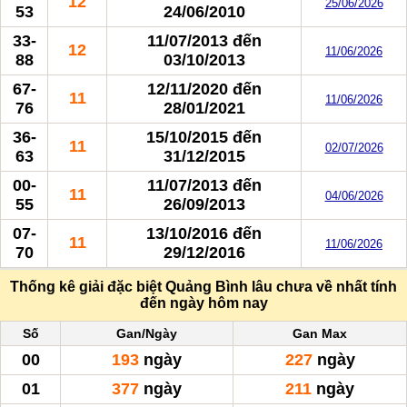
12
25/06/2026
53
24/06/2010
33-
11/07/2013
đến
12
11/06/2026
88
03/10/2013
67-
12/11/2020
đến
11
11/06/2026
76
28/01/2021
36-
15/10/2015
đến
11
02/07/2026
63
31/12/2015
00-
11/07/2013
đến
11
04/06/2026
55
26/09/2013
07-
13/10/2016
đến
11
11/06/2026
70
29/12/2016
Thống kê giải đặc biệt Quảng Bình lâu chưa về nhất tính
đến ngày hôm nay
Số
Gan/Ngày
Gan Max
00
193
ngày
227
ngày
01
377
ngày
211
ngày