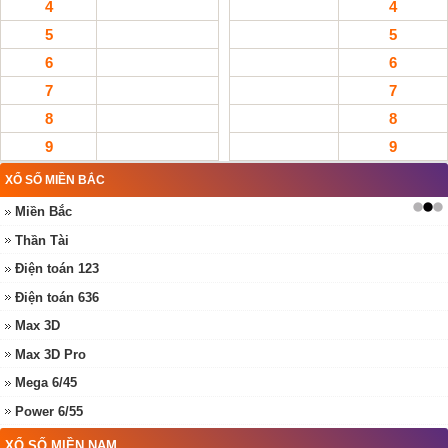
4
4
5
5
6
6
7
7
8
8
9
9
XỔ SỐ MIỀN BẮC
Miền Bắc
Thần Tài
Điện toán 123
Điện toán 636
Max 3D
Max 3D Pro
Mega 6/45
Power 6/55
XỔ SỐ MIỀN NAM