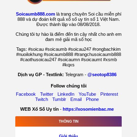
Soicaumb888.com
là trang chuyên Soi cầu miễn phí
888 và dự đoán kết quả xổ số uy tín số 1 Việt Nam.
Được thành lập vào 08/08/2018.
Chúng tôi tự hào là điểm đến tin cậy nhất cho anh em
đam mê giải mã số học
Tags: #soicau #soicaumb #soicau247 #rongbachkim
#nuoilokhung #soicaumb888 #trangchusoicaumb888
#caothusoicau247 #soicaumn #soicaumt #xsmb
#kqxs
Dịch vụ GP - Textlink:
Telegram -
@seotop8386
Follow chúng tôi
Facebook
Twitter
LinkedIn
YouTube
Pinterest
Twitch
Tumblr
Email
Phone
WEB Xổ Số Uy tín
-
https://xosomienbac.me
THÔNG TIN
Giới thiệu