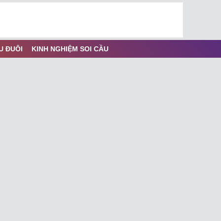
U ĐUÔI
KINH NGHIỆM SOI CẦU