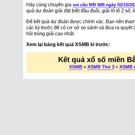
Hãy cùng chuyên gia
soi cầu MB 888 ngày 02/10/20
quả dự đoán giải đặt biệt đầu đuôi, giải lô tô 2 số, 
Để kết quả dự đoán được chính xác. Bạn nên tham
các kỳ trước để có cơ sở so sánh và đưa ra quyết 
hội trúng giải cao nhất.
Xem lại bảng kết quả XSMB kì trước:
Kết quả xổ số miền Bắ
XSMB
»
XSMB Thứ 3
»
XSMB n