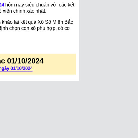
24
hôm nay siêu chuẩn với các kết
lô xiên chính xác nhất.
 khảo lại kết quả Xổ Số Miền Bắc
định chọn con số phù hợp, có cơ
c 01/10/2024
gày 01/10/2024