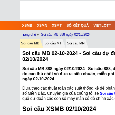
XSMB
XSMN
XSMT
SỔ KẾT QUẢ
VIETLOTT
Trang chủ
»
Soi cầu MB 888 ngày 02/10/2024
Soi cầu MB
Soi cầu MT
Soi cầu MN
Soi cầu MB 02-10-2024 - Soi cầu dự 
02/10/2024
Soi cầu MB 888 ngày 02/10/2024 - Soi cầu 888
do cao thủ chốt số đưa ra siêu chuẩn, miễn phí ❤
ngày 02-10-2024
Dựa theo các thuật toán xác suất thống kê để phân 
số Miền Bắc. Chuyên gia của chúng tôi sẽ
Soi cầu 
quả dự đoán các con số may mắn có độ chính xác
Soi cầu XSMB 02/10/2024