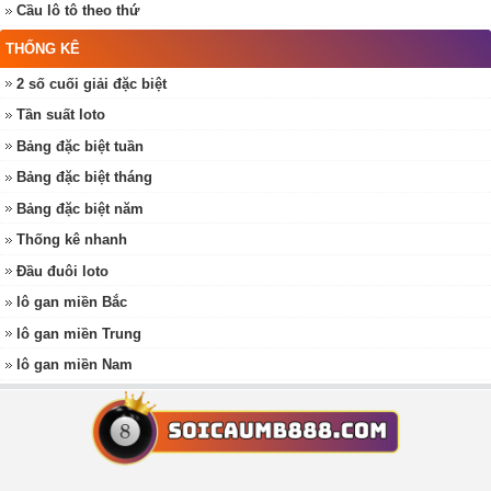
Cầu lô tô theo thứ
THỐNG KÊ
2 số cuối giải đặc biệt
Tần suất loto
Bảng đặc biệt tuần
Bảng đặc biệt tháng
Bảng đặc biệt năm
Thống kê nhanh
Đầu đuôi loto
lô gan miền Bắc
lô gan miền Trung
lô gan miền Nam