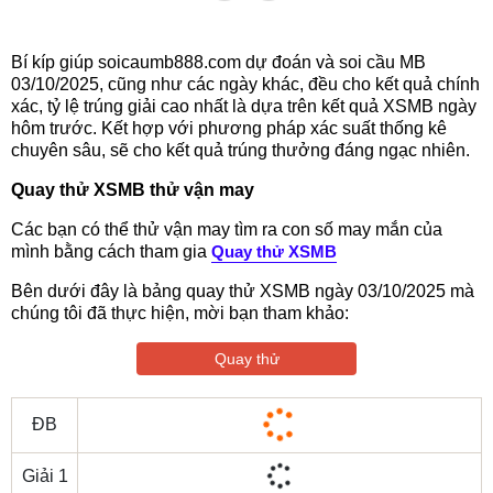
Bí kíp giúp soicaumb888.com dự đoán và soi cầu MB
03/10/2025, cũng như các ngày khác, đều cho kết quả chính
xác, tỷ lệ trúng giải cao nhất là dựa trên kết quả XSMB ngày
hôm trước. Kết hợp với phương pháp xác suất thống kê
chuyên sâu, sẽ cho kết quả trúng thưởng đáng ngạc nhiên.
Quay thử XSMB thử vận may
Các bạn có thể thử vận may tìm ra con số may mắn của
mình bằng cách tham gia
Quay thử XSMB
Bên dưới đây là bảng quay thử XSMB ngày 03/10/2025 mà
chúng tôi đã thực hiện, mời bạn tham khảo:
Quay thử
ĐB
Giải 1