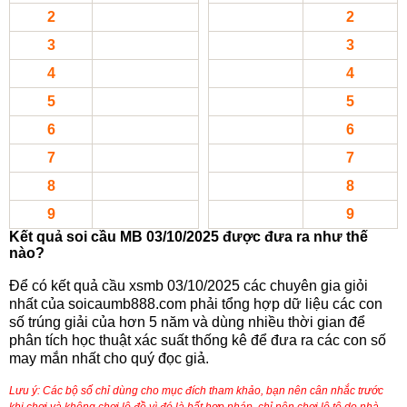
2
2
3
3
4
4
5
5
6
6
7
7
8
8
9
9
Kết quả soi cầu MB 03/10/2025 được đưa ra như thế
nào?
Để có kết quả cầu xsmb 03/10/2025 các chuyên gia giỏi
nhất của soicaumb888.com phải tổng hợp dữ liệu các con
số trúng giải của hơn 5 năm và dùng nhiều thời gian để
phân tích học thuật xác suất thống kê để đưa ra các con số
may mắn nhất cho quý đọc giả.
Lưu ý: Các bộ số chỉ dùng cho mục đích tham khảo, bạn nên cân nhắc trước