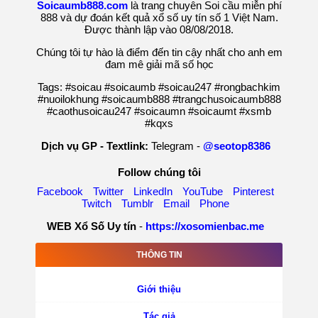
Soicaumb888.com
là trang chuyên Soi cầu miễn phí
888 và dự đoán kết quả xổ số uy tín số 1 Việt Nam.
Được thành lập vào 08/08/2018.
Chúng tôi tự hào là điểm đến tin cậy nhất cho anh em
đam mê giải mã số học
Tags: #soicau #soicaumb #soicau247 #rongbachkim
#nuoilokhung #soicaumb888 #trangchusoicaumb888
#caothusoicau247 #soicaumn #soicaumt #xsmb
#kqxs
Dịch vụ GP - Textlink:
Telegram -
@seotop8386
Follow chúng tôi
Facebook
Twitter
LinkedIn
YouTube
Pinterest
Twitch
Tumblr
Email
Phone
WEB Xổ Số Uy tín
-
https://xosomienbac.me
THÔNG TIN
Giới thiệu
Tác giả