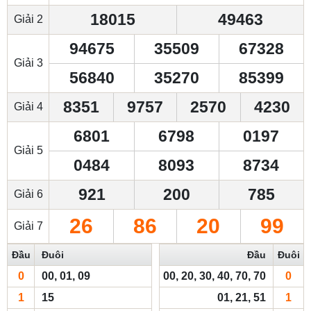
18015
49463
Giải 2
94675
35509
67328
Giải 3
56840
35270
85399
8351
9757
2570
4230
Giải 4
6801
6798
0197
Giải 5
0484
8093
8734
921
200
785
Giải 6
26
86
20
99
Giải 7
Đầu
Đuôi
Đầu
Đuôi
0
00, 01, 09
00, 20, 30, 40, 70, 70
0
1
15
01, 21, 51
1