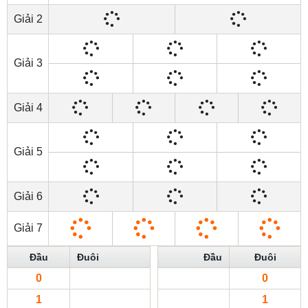
Giải 2
Giải 3
Giải 4
Giải 5
Giải 6
Giải 7
Đầu
Đuôi
Đầu
Đuôi
0
0
1
1