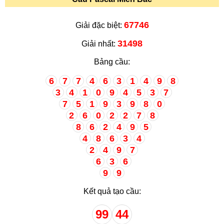
67746
Giải đặc biệt:
31498
Giải nhất:
Bảng cầu:
6
7
7
4
6
3
1
4
9
8
3
4
1
0
9
4
5
3
7
7
5
1
9
3
9
8
0
2
6
0
2
2
7
8
8
6
2
4
9
5
4
8
6
3
4
2
4
9
7
6
3
6
9
9
Kết quả tạo cầu:
99
44