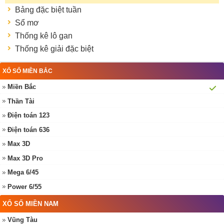
Bảng đặc biệt tuần
Sổ mơ
Thống kê lô gan
Thống kê giải đặc biệt
XỔ SỐ MIỀN BẮC
Miền Bắc
Thần Tài
Điện toán 123
Điện toán 636
Max 3D
Max 3D Pro
Mega 6/45
Power 6/55
XỔ SỐ MIỀN NAM
Vũng Tàu