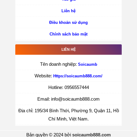
Liên hệ
Điều khoản sử dụng
Chính sách bảo mật
LIÊN HỆ
Tên doanh nghiệp:
Soicaumb
Website:
Https://soicaumb888.com/
Hotline: 0956557444
Email:
info@soicaumb888.com
Địa chỉ: 195/34 Bình Thới, Phường 9, Quận 11, Hồ
Chí Minh, Việt Nam.
Bản quyền © 2024 bởi
soicaumb888.com