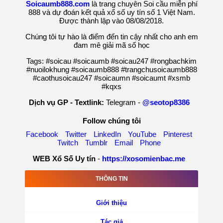
Soicaumb888.com
là trang chuyên Soi cầu miễn phí
888 và dự đoán kết quả xổ số uy tín số 1 Việt Nam.
Được thành lập vào 08/08/2018.
Chúng tôi tự hào là điểm đến tin cậy nhất cho anh em
đam mê giải mã số học
Tags: #soicau #soicaumb #soicau247 #rongbachkim
#nuoilokhung #soicaumb888 #trangchusoicaumb888
#caothusoicau247 #soicaumn #soicaumt #xsmb
#kqxs
Dịch vụ GP - Textlink:
Telegram -
@seotop8386
Follow chúng tôi
Facebook
Twitter
LinkedIn
YouTube
Pinterest
Twitch
Tumblr
Email
Phone
WEB Xổ Số Uy tín
-
https://xosomienbac.me
THÔNG TIN
Giới thiệu
Tác giả