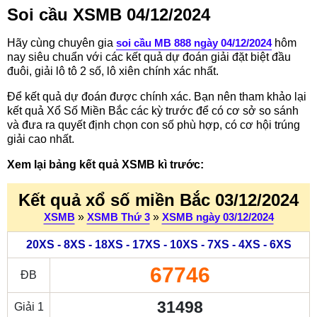
Soi cầu XSMB 04/12/2024
Hãy cùng chuyên gia
soi cầu MB 888 ngày 04/12/2024
hôm
nay siêu chuẩn với các kết quả dự đoán giải đặt biệt đầu
đuôi, giải lô tô 2 số, lô xiên chính xác nhất.
Để kết quả dự đoán được chính xác. Bạn nên tham khảo lại
kết quả Xổ Số Miền Bắc các kỳ trước để có cơ sở so sánh
và đưa ra quyết định chọn con số phù hợp, có cơ hội trúng
giải cao nhất.
Xem lại bảng kết quả XSMB kì trước:
Kết quả xổ số miền Bắc 03/12/2024
XSMB
»
XSMB Thứ 3
»
XSMB ngày 03/12/2024
20XS - 8XS - 18XS - 17XS - 10XS - 7XS - 4XS - 6XS
67746
ĐB
31498
Giải 1