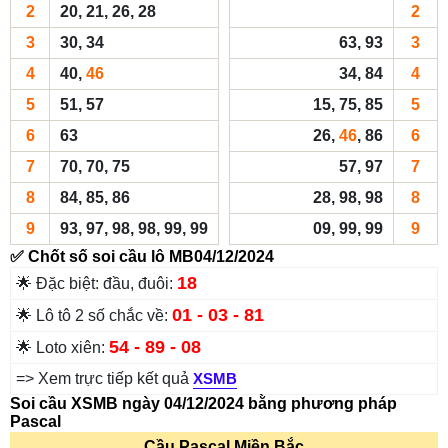
2
20, 21, 26, 28
2
3
30, 34
63, 93
3
4
40,
46
34, 84
4
5
51, 57
15, 75, 85
5
6
63
26,
46
, 86
6
7
70, 70, 75
57, 97
7
8
84, 85, 86
28, 98, 98
8
9
93, 97, 98, 98, 99, 99
09, 99, 99
9
✅ Chốt số soi cầu lô MB04/12/2024
18
🌟 Đặc biệt: đầu, đuôi:
01 - 03 - 81
🌟 Lô tô 2 số chắc về:
54 - 89 - 08
🌟 Loto xiên:
=> Xem trực tiếp kết quả
XSMB
Soi cầu XSMB ngày 04/12/2024 bằng phương pháp
Pascal
Cầu Pascal Miền Bắc