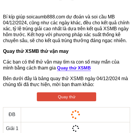
Bí kíp giúp soicaumb888.com dự đoán và soi cầu MB
04/12/2024, cũng như các ngày khác, đều cho kết quả chính
xác, tỷ lệ trúng giải cao nhất là dựa trên kết quả XSMB ngày
hôm trước. Kết hợp với phương pháp xác suất thống kê
chuyên sâu, sẽ cho kết quả trúng thưởng đáng ngạc nhiên.
Quay thử XSMB thử vận may
Các bạn có thể thử vận may tìm ra con số may mắn của
mình bằng cách tham gia
Quay thử XSMB
Bên dưới đây là bảng quay thử XSMB ngày 04/12/2024 mà
chúng tôi đã thực hiện, mời bạn tham khảo:
Quay thử
ĐB
Giải 1