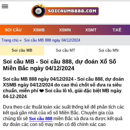
SOI CẦU
XSMB
XSMN
XSMT
T.KÊ
Trang chủ
»
Soi cầu MB 888 ngày 04/12/2024
Soi cầu MB
Soi cầu MT
Soi cầu MN
Soi cầu MB - Soi cầu 888, dự đoán Xổ Số
Miền Bắc ngày 04/12/2024
Soi cầu MB 888 ngày 04/12/2024 - Soi cầu 888, dự đoán
XSMB ngày 04/12/2024 do cao thủ chốt số đưa ra siêu
chuẩn, miễn phí ❤️ Soi cầu lô tô, giải đặc biệt MB ngày
04-12-2024
Dựa theo các thuật toán xác suất thống kê để phân tích các
kết quả gần nhất của xổ số Miền Bắc. Chuyên gia của
chúng tôi sẽ
Soi cầu 888
miền Bắc và đưa ra được kết quả
dự đoán các con số may mắn có độ chính xác cao