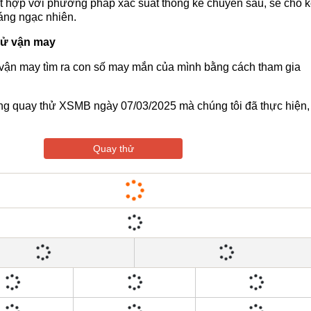
t hợp với phương pháp xác suất thống kê chuyên sâu, sẽ cho k
áng ngạc nhiên.
hử vận may
 vận may tìm ra con số may mắn của mình bằng cách tham gia
ng quay thử XSMB ngày 07/03/2025 mà chúng tôi đã thực hiện,
Quay thử