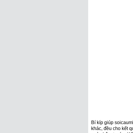
Bí kíp giúp soicau
khác, đều cho kết q