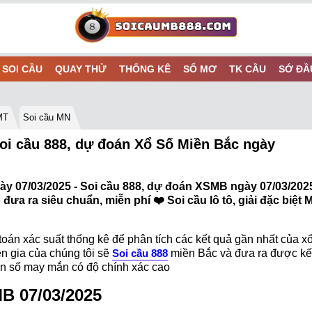
SOI CẦU
QUAY THỬ
THỐNG KÊ
SỔ MƠ
TK CẦU
SỚ ĐẦ
MT
Soi cầu MN
Soi cầu 888, dự đoán Xổ Số Miền Bắc ngày
ày 07/03/2025 - Soi cầu 888, dự đoán XSMB ngày 07/03/202
 đưa ra siêu chuẩn, miễn phí ❤️ Soi cầu lô tô, giải đặc biệt 
toán xác suất thống kê để phân tích các kết quả gần nhất của x
n gia của chúng tôi sẽ
Soi cầu 888
miền Bắc và đưa ra được kế
n số may mắn có độ chính xác cao
B 07/03/2025