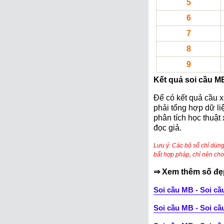
5
6
7
8
9
Kết quả soi cầu M
Để có kết quả cầu 
phải tổng hợp dữ li
phân tích học thuật
đọc giả.
Lưu ý: Các bộ số chỉ dùng
bất hợp pháp, chỉ nên chơ
⇒ Xem thêm số đẹp
Soi cầu MB - Soi cầ
Soi cầu MB - Soi cầ