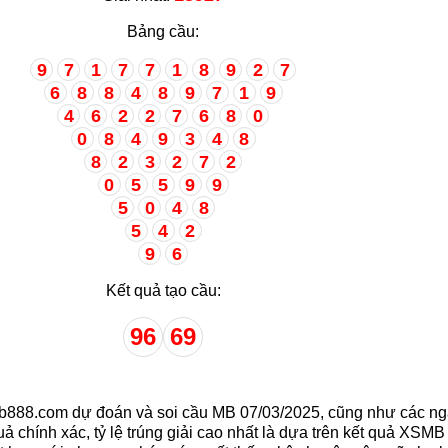
Bảng cầu:
9
7
1
7
7
1
8
9
2
7
6
8
8
4
8
9
7
1
9
4
6
2
2
7
6
8
0
0
8
4
9
3
4
8
8
2
3
2
7
2
0
5
5
9
9
5
0
4
8
5
4
2
9
6
Kết quả tạo cầu:
96
69
mb888.com dự đoán và soi cầu MB 07/03/2025, cũng như các n
uả chính xác, tỷ lệ trúng giải cao nhất là dựa trên kết quả XSMB