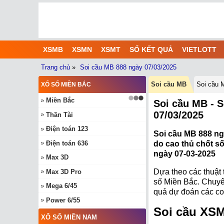
XSMB
XSMN
XSMT
SỔ KẾT QUẢ
VIETLOTT
Trang chủ
»
Soi cầu MB 888 ngày 07/03/2025
Soi cầu MB
Soi cầu 
XỔ SỐ MIỀN BẮC
Miền Bắc
Soi cầu MB - 
07/03/2025
Thần Tài
Điện toán 123
Soi cầu MB 888 ng
Điện toán 636
do cao thủ chốt số
ngày 07-03-2025
Max 3D
Dựa theo các thuật 
Max 3D Pro
số Miền Bắc. Chuyê
Mega 6/45
quả dự đoán các co
Power 6/55
Soi cầu XSM
XỔ SỐ MIỀN NAM