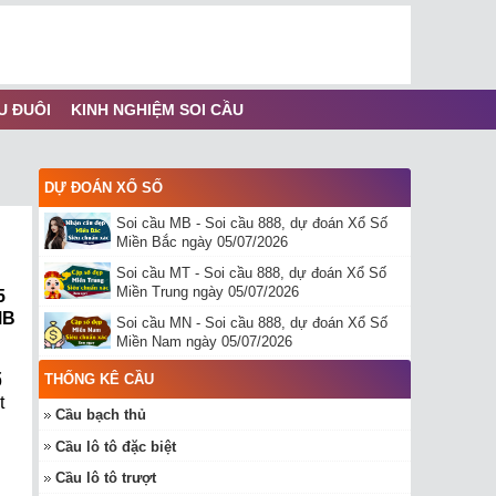
U ĐUÔI
KINH NGHIỆM SOI CẦU
DỰ ĐOÁN XỔ SỐ
Soi cầu MB - Soi cầu 888, dự đoán Xổ Số
Miền Bắc ngày 05/07/2026
Soi cầu MT - Soi cầu 888, dự đoán Xổ Số
Miền Trung ngày 05/07/2026
5
MB
Soi cầu MN - Soi cầu 888, dự đoán Xổ Số
Miền Nam ngày 05/07/2026
ổ
THỐNG KÊ CẦU
t
Cầu bạch thủ
Cầu lô tô đặc biệt
Cầu lô tô trượt