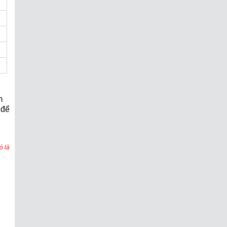
m
 để
ó là