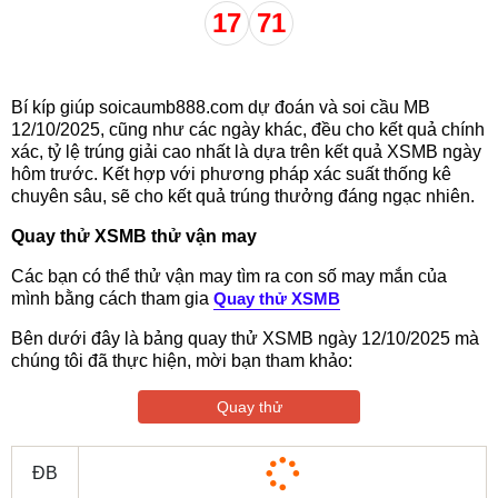
17
71
Bí kíp giúp soicaumb888.com dự đoán và soi cầu MB
12/10/2025, cũng như các ngày khác, đều cho kết quả chính
xác, tỷ lệ trúng giải cao nhất là dựa trên kết quả XSMB ngày
hôm trước. Kết hợp với phương pháp xác suất thống kê
chuyên sâu, sẽ cho kết quả trúng thưởng đáng ngạc nhiên.
Quay thử XSMB thử vận may
Các bạn có thể thử vận may tìm ra con số may mắn của
mình bằng cách tham gia
Quay thử XSMB
Bên dưới đây là bảng quay thử XSMB ngày 12/10/2025 mà
chúng tôi đã thực hiện, mời bạn tham khảo:
Quay thử
ĐB