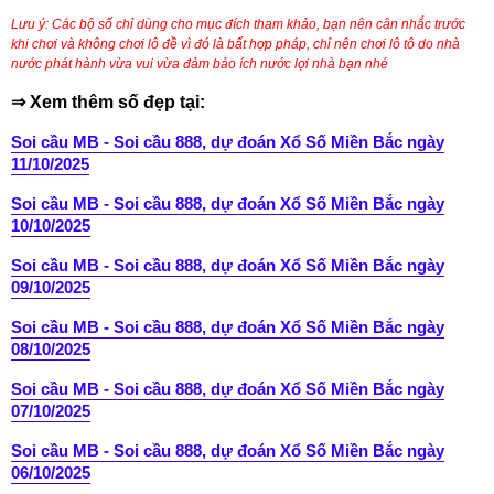
Lưu ý: Các bộ số chỉ dùng cho mục đích tham khảo, bạn nên cân nhắc trước
khi chơi và không chơi lô đề vì đó là bất hợp pháp, chỉ nên chơi lô tô do nhà
nước phát hành vừa vui vừa đảm bảo ích nước lợi nhà bạn nhé
⇒ Xem thêm số đẹp tại:
Soi cầu MB - Soi cầu 888, dự đoán Xổ Số Miền Bắc ngày
11/10/2025
Soi cầu MB - Soi cầu 888, dự đoán Xổ Số Miền Bắc ngày
10/10/2025
Soi cầu MB - Soi cầu 888, dự đoán Xổ Số Miền Bắc ngày
09/10/2025
Soi cầu MB - Soi cầu 888, dự đoán Xổ Số Miền Bắc ngày
08/10/2025
Soi cầu MB - Soi cầu 888, dự đoán Xổ Số Miền Bắc ngày
07/10/2025
Soi cầu MB - Soi cầu 888, dự đoán Xổ Số Miền Bắc ngày
06/10/2025