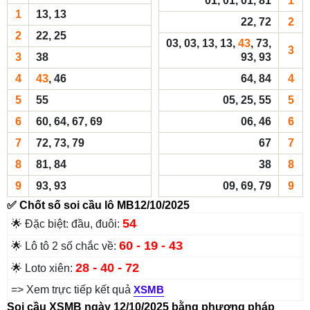
01, 01, 01, 81
1
1
13, 13
22, 72
2
2
22, 25
03, 03, 13, 13,
43
, 73,
3
3
38
93, 93
4
43
, 46
64, 84
4
5
55
05, 25, 55
5
6
60, 64, 67, 69
06, 46
6
7
72, 73, 79
67
7
8
81, 84
38
8
9
93, 93
09, 69, 79
9
✅ Chốt số soi cầu lô MB12/10/2025
54
🌟 Đặc biệt: đầu, đuôi:
60 - 19 - 43
🌟 Lô tô 2 số chắc về:
28 - 40 - 72
🌟 Loto xiên:
=> Xem trực tiếp kết quả
XSMB
Soi cầu XSMB ngày 12/10/2025 bằng phương pháp