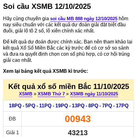
Soi cầu XSMB 12/10/2025
Hãy cùng chuyên gia
soi cầu MB 888 ngày 12/10/2025
hôm
nay siêu chuẩn với các kết quả dự đoán giải đặt biệt đầu
đuôi, giải lô tô 2 số, lô xiên chính xác nhất.
Để kết quả dự đoán được chính xác. Bạn nên tham khảo lại
kết quả Xổ Số Miền Bắc các kỳ trước để có cơ sở so sánh
và đưa ra quyết định chọn con số phù hợp, có cơ hội trúng
giải cao nhất.
Xem lại bảng kết quả XSMB kì trước:
Kết quả xổ số miền Bắc 11/10/2025
XSMB
»
XSMB Thứ 7
»
XSMB ngày 11/10/2025
18PQ - 5PQ - 11PQ - 19PQ - 13PQ - 8PQ - 7PQ - 17PQ
00943
ĐB
43213
Giải 1