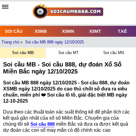
SOI CẦU
XSMB
XSMN
XSMT
T.KÊ
Trang chủ
»
Soi cầu MB 888 ngày 12/10/2025
Soi cầu MB
Soi cầu MT
Soi cầu MN
Soi cầu MB - Soi cầu 888, dự đoán Xổ Số
Miền Bắc ngày 12/10/2025
Soi cầu MB 888 ngày 12/10/2025 - Soi cầu 888, dự đoán
XSMB ngày 12/10/2025 do cao thủ chốt số đưa ra siêu
chuẩn, miễn phí ❤️ Soi cầu lô tô, giải đặc biệt MB ngày
12-10-2025
Dựa theo các thuật toán xác suất thống kê để phân tích các
kết quả gần nhất của xổ số Miền Bắc. Chuyên gia của
chúng tôi sẽ
Soi cầu 888
miền Bắc và đưa ra được kết quả
dự đoán các con số may mắn có độ chính xác cao