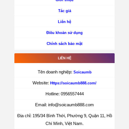
Tác giả
Liên hệ
Điều khoản sử dụng
Chính sách bảo mật
LIÊN HỆ
Tên doanh nghiệp:
Soicaumb
Website:
Https://soicaumb888.com/
Hotline: 0956557444
Email:
info@soicaumb888.com
Địa chỉ: 195/34 Bình Thới, Phường 9, Quận 11, Hồ
Chí Minh, Việt Nam.