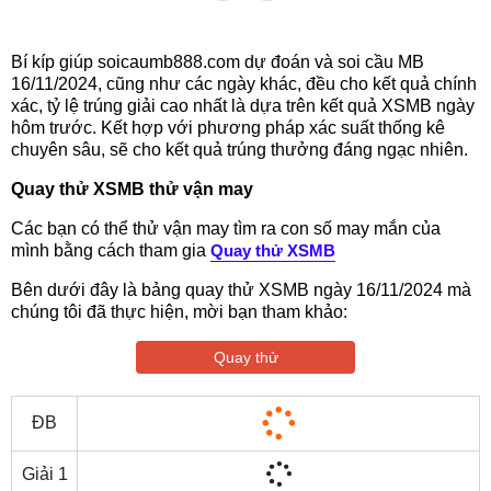
Bí kíp giúp soicaumb888.com dự đoán và soi cầu MB
16/11/2024, cũng như các ngày khác, đều cho kết quả chính
xác, tỷ lệ trúng giải cao nhất là dựa trên kết quả XSMB ngày
hôm trước. Kết hợp với phương pháp xác suất thống kê
chuyên sâu, sẽ cho kết quả trúng thưởng đáng ngạc nhiên.
Quay thử XSMB thử vận may
Các bạn có thể thử vận may tìm ra con số may mắn của
mình bằng cách tham gia
Quay thử XSMB
Bên dưới đây là bảng quay thử XSMB ngày 16/11/2024 mà
chúng tôi đã thực hiện, mời bạn tham khảo:
Quay thử
ĐB
Giải 1