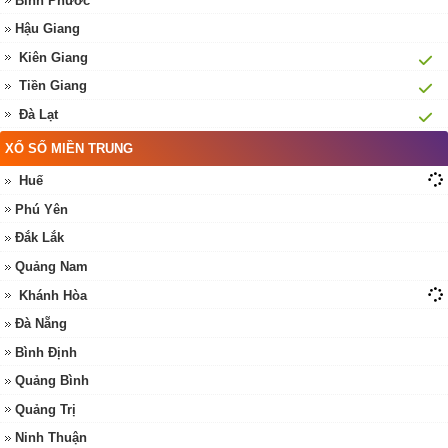
Bình Phước
Hậu Giang
Kiên Giang
Tiền Giang
Đà Lạt
XỔ SỐ MIỀN TRUNG
Huế
Phú Yên
Đắk Lắk
Quảng Nam
Khánh Hòa
Đà Nẵng
Bình Định
Quảng Bình
Quảng Trị
Ninh Thuận