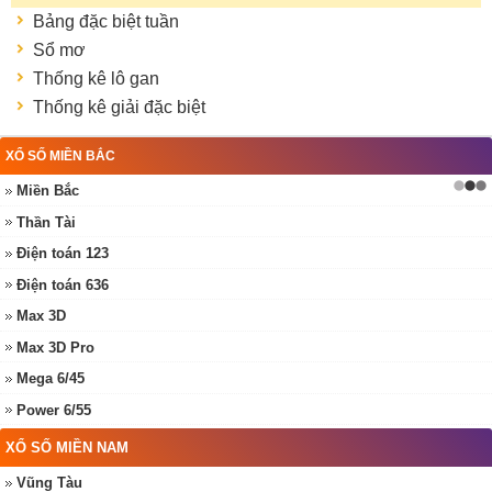
Bảng đặc biệt tuần
Sổ mơ
Thống kê lô gan
Thống kê giải đặc biệt
XỔ SỐ MIỀN BẮC
Miền Bắc
Thần Tài
Điện toán 123
Điện toán 636
Max 3D
Max 3D Pro
Mega 6/45
Power 6/55
XỔ SỐ MIỀN NAM
Vũng Tàu