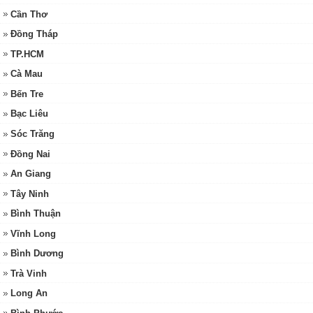
Cần Thơ
Đồng Tháp
TP.HCM
Cà Mau
Bến Tre
Bạc Liêu
Sóc Trăng
Đồng Nai
An Giang
Tây Ninh
Bình Thuận
Vĩnh Long
Bình Dương
Trà Vinh
Long An