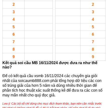
2
2
3
3
4
4
5
5
6
6
7
7
8
8
9
9
Kết quả soi cầu MB 16/11/2024 được đưa ra như thế
nào?
Để có kết quả cầu xsmb 16/11/2024 các chuyên gia giỏi
nhất của soicaumb888.com phải tổng hợp dữ liệu các con
số trúng giải của hơn 5 năm và dùng nhiều thời gian để
phân tích học thuật xác suất thống kê để đưa ra các con số
may mắn nhất cho quý đọc giả.
Lưu ý: Các bộ số chỉ dùng cho mục đích tham khảo, bạn nên cân nhắc trước