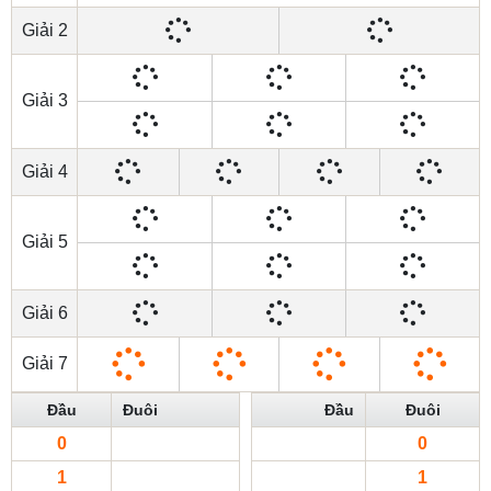
Giải 2
Giải 3
Giải 4
Giải 5
Giải 6
Giải 7
Đầu
Đuôi
Đầu
Đuôi
0
0
1
1