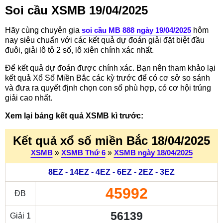
Soi cầu XSMB 19/04/2025
Hãy cùng chuyên gia
soi cầu MB 888 ngày 19/04/2025
hôm
nay siêu chuẩn với các kết quả dự đoán giải đặt biệt đầu
đuôi, giải lô tô 2 số, lô xiên chính xác nhất.
Để kết quả dự đoán được chính xác. Bạn nên tham khảo lại
kết quả Xổ Số Miền Bắc các kỳ trước để có cơ sở so sánh
và đưa ra quyết định chọn con số phù hợp, có cơ hội trúng
giải cao nhất.
Xem lại bảng kết quả XSMB kì trước:
Kết quả xổ số miền Bắc 18/04/2025
XSMB
»
XSMB Thứ 6
»
XSMB ngày 18/04/2025
8EZ - 14EZ - 4EZ - 6EZ - 2EZ - 3EZ
45992
ĐB
56139
Giải 1