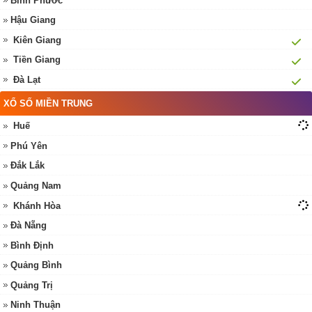
Bình Phước
Hậu Giang
Kiên Giang
Tiền Giang
Đà Lạt
XỔ SỐ MIỀN TRUNG
Huế
Phú Yên
Đắk Lắk
Quảng Nam
Khánh Hòa
Đà Nẵng
Bình Định
Quảng Bình
Quảng Trị
Ninh Thuận