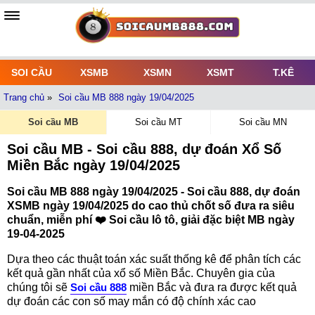
SOI CẦU
XSMB
XSMN
XSMT
T.KÊ
Trang chủ
»
Soi cầu MB 888 ngày 19/04/2025
Soi cầu MB
Soi cầu MT
Soi cầu MN
Soi cầu MB - Soi cầu 888, dự đoán Xổ Số
Miền Bắc ngày 19/04/2025
Soi cầu MB 888 ngày 19/04/2025 - Soi cầu 888, dự đoán
XSMB ngày 19/04/2025 do cao thủ chốt số đưa ra siêu
chuẩn, miễn phí ❤️ Soi cầu lô tô, giải đặc biệt MB ngày
19-04-2025
Dựa theo các thuật toán xác suất thống kê để phân tích các
kết quả gần nhất của xổ số Miền Bắc. Chuyên gia của
chúng tôi sẽ
Soi cầu 888
miền Bắc và đưa ra được kết quả
dự đoán các con số may mắn có độ chính xác cao