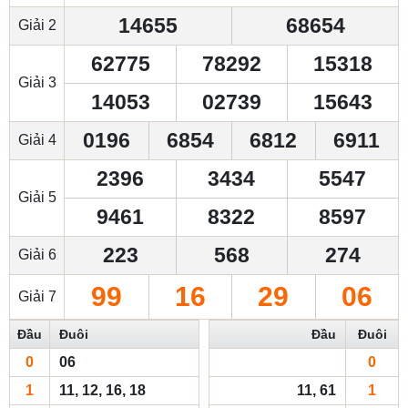
14655
68654
Giải 2
62775
78292
15318
Giải 3
14053
02739
15643
0196
6854
6812
6911
Giải 4
2396
3434
5547
Giải 5
9461
8322
8597
223
568
274
Giải 6
99
16
29
06
Giải 7
Đầu
Đuôi
Đầu
Đuôi
0
06
0
1
11, 12, 16, 18
11, 61
1