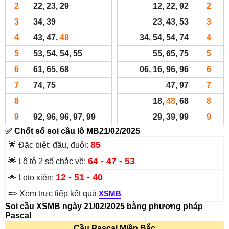
2
22, 23, 29
12, 22, 92
2
3
34, 39
23, 43, 53
3
4
43, 47,
48
34, 54, 54, 74
4
5
53, 54, 54, 55
55, 65, 75
5
6
61, 65, 68
06, 16, 96, 96
6
7
74, 75
47, 97
7
8
18,
48
, 68
8
9
92, 96, 96, 97, 99
29, 39, 99
9
✅ Chốt số soi cầu lô MB21/02/2025
85
🌟 Đặc biệt: đầu, đuôi:
64 - 47 - 53
🌟 Lô tô 2 số chắc về:
12 - 51 - 40
🌟 Loto xiên:
=> Xem trực tiếp kết quả
XSMB
Soi cầu XSMB ngày 21/02/2025 bằng phương pháp
Pascal
Cầu Pascal Miền Bắc