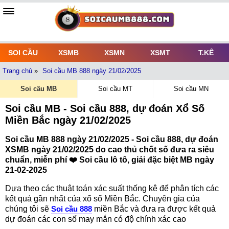
SOI CẦU
XSMB
XSMN
XSMT
T.KÊ
Trang chủ
»
Soi cầu MB 888 ngày 21/02/2025
Soi cầu MB
Soi cầu MT
Soi cầu MN
Soi cầu MB - Soi cầu 888, dự đoán Xổ Số
Miền Bắc ngày 21/02/2025
Soi cầu MB 888 ngày 21/02/2025 - Soi cầu 888, dự đoán
XSMB ngày 21/02/2025 do cao thủ chốt số đưa ra siêu
chuẩn, miễn phí ❤️ Soi cầu lô tô, giải đặc biệt MB ngày
21-02-2025
Dựa theo các thuật toán xác suất thống kê để phân tích các
kết quả gần nhất của xổ số Miền Bắc. Chuyên gia của
chúng tôi sẽ
Soi cầu 888
miền Bắc và đưa ra được kết quả
dự đoán các con số may mắn có độ chính xác cao