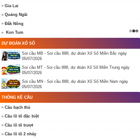
Gia Lai
Quảng Ngãi
Đắk Nông
Kon Tum
DỰ ĐOÁN XỔ SỐ
Soi cầu MB - Soi cầu 888, dự đoán Xổ Số Miền Bắc ngày
05/07/2026
Soi cầu MT - Soi cầu 888, dự đoán Xổ Số Miền Trung ngày
05/07/2026
Soi cầu MN - Soi cầu 888, dự đoán Xổ Số Miền Nam ngày
05/07/2026
THỐNG KÊ CẦU
Cầu bạch thủ
Cầu lô tô đặc biệt
Cầu lô tô trượt
Cầu lô tô 2 nháy