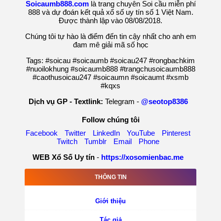
Soicaumb888.com
là trang chuyên Soi cầu miễn phí
888 và dự đoán kết quả xổ số uy tín số 1 Việt Nam.
Được thành lập vào 08/08/2018.
Chúng tôi tự hào là điểm đến tin cậy nhất cho anh em
đam mê giải mã số học
Tags: #soicau #soicaumb #soicau247 #rongbachkim
#nuoilokhung #soicaumb888 #trangchusoicaumb888
#caothusoicau247 #soicaumn #soicaumt #xsmb
#kqxs
Dịch vụ GP - Textlink:
Telegram -
@seotop8386
Follow chúng tôi
Facebook
Twitter
LinkedIn
YouTube
Pinterest
Twitch
Tumblr
Email
Phone
WEB Xổ Số Uy tín
-
https://xosomienbac.me
THÔNG TIN
Giới thiệu
Tác giả