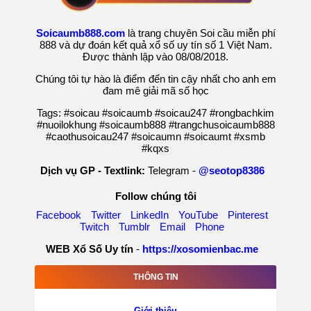
Soicaumb888.com
là trang chuyên Soi cầu miễn phí
888 và dự đoán kết quả xổ số uy tín số 1 Việt Nam.
Được thành lập vào 08/08/2018.
Chúng tôi tự hào là điểm đến tin cậy nhất cho anh em
đam mê giải mã số học
Tags: #soicau #soicaumb #soicau247 #rongbachkim
#nuoilokhung #soicaumb888 #trangchusoicaumb888
#caothusoicau247 #soicaumn #soicaumt #xsmb
#kqxs
Dịch vụ GP - Textlink:
Telegram -
@seotop8386
Follow chúng tôi
Facebook
Twitter
LinkedIn
YouTube
Pinterest
Twitch
Tumblr
Email
Phone
WEB Xổ Số Uy tín
-
https://xosomienbac.me
THÔNG TIN
Giới thiệu