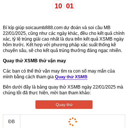
10
01
Bí kíp giúp soicaumb888.com dự đoán và soi cầu MB
22/01/2025, cũng như các ngày khác, đều cho kết quả chính
xác, tỷ lệ trúng giải cao nhất là dựa trên kết quả XSMB ngày
hôm trước. Kết hợp với phương pháp xác suất thống kê
chuyên sâu, sẽ cho kết quả trúng thưởng đáng ngạc nhiên.
Quay thử XSMB thử vận may
Các bạn có thể thử vận may tìm ra con số may mắn của
mình bằng cách tham gia
Quay thử XSMB
Bên dưới đây là bảng quay thử XSMB ngày 22/01/2025 mà
chúng tôi đã thực hiện, mời bạn tham khảo:
Quay thử
ĐB