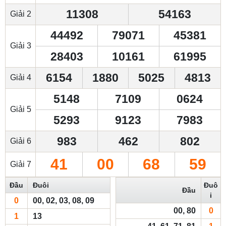
11308
54163
Giải 2
44492
79071
45381
Giải 3
28403
10161
61995
6154
1880
5025
4813
Giải 4
5148
7109
0624
Giải 5
5293
9123
7983
983
462
802
Giải 6
41
00
68
59
Giải 7
Đầu
Đuôi
Đuô
Đầu
i
0
00, 02, 03, 08, 09
00, 80
0
1
13