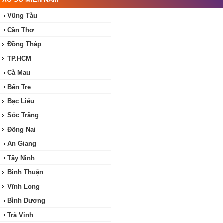
Vũng Tàu
Cần Thơ
Đồng Tháp
TP.HCM
Cà Mau
Bến Tre
Bạc Liêu
Sóc Trăng
Đồng Nai
An Giang
Tây Ninh
Bình Thuận
Vĩnh Long
Bình Dương
Trà Vinh