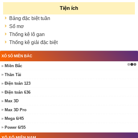
Tiện ích
Bảng đặc biệt tuần
Sổ mơ
Thống kê lô gan
Thống kê giải đặc biệt
XỔ SỐ MIỀN BẮC
Miền Bắc
Thần Tài
Điện toán 123
Điện toán 636
Max 3D
Max 3D Pro
Mega 6/45
Power 6/55
XỔ SỐ MIỀN NAM