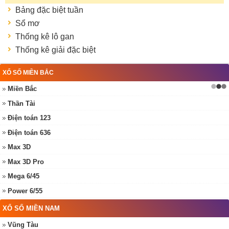
Bảng đặc biệt tuần
Sổ mơ
Thống kê lô gan
Thống kê giải đặc biệt
XỔ SỐ MIỀN BẮC
Miền Bắc
Thần Tài
Điện toán 123
Điện toán 636
Max 3D
Max 3D Pro
Mega 6/45
Power 6/55
XỔ SỐ MIỀN NAM
Vũng Tàu