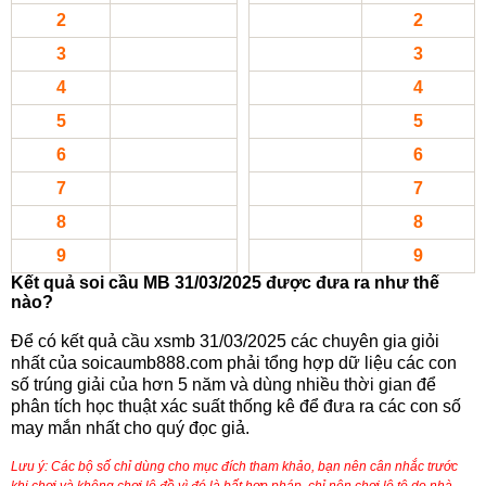
2
2
3
3
4
4
5
5
6
6
7
7
8
8
9
9
Kết quả soi cầu MB 31/03/2025 được đưa ra như thế
nào?
Để có kết quả cầu xsmb 31/03/2025 các chuyên gia giỏi
nhất của soicaumb888.com phải tổng hợp dữ liệu các con
số trúng giải của hơn 5 năm và dùng nhiều thời gian để
phân tích học thuật xác suất thống kê để đưa ra các con số
may mắn nhất cho quý đọc giả.
Lưu ý: Các bộ số chỉ dùng cho mục đích tham khảo, bạn nên cân nhắc trước