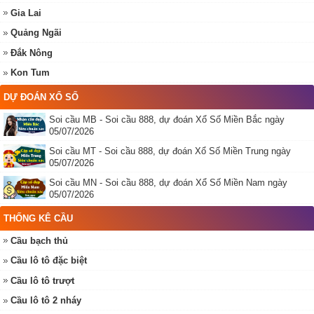
Gia Lai
Quảng Ngãi
Đắk Nông
Kon Tum
DỰ ĐOÁN XỔ SỐ
Soi cầu MB - Soi cầu 888, dự đoán Xổ Số Miền Bắc ngày
05/07/2026
Soi cầu MT - Soi cầu 888, dự đoán Xổ Số Miền Trung ngày
05/07/2026
Soi cầu MN - Soi cầu 888, dự đoán Xổ Số Miền Nam ngày
05/07/2026
THỐNG KÊ CẦU
Cầu bạch thủ
Cầu lô tô đặc biệt
Cầu lô tô trượt
Cầu lô tô 2 nháy