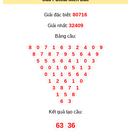
80716
Giải đặc biệt:
32409
Giải nhất:
Bảng cầu:
8
0
7
1
6
3
2
4
0
9
8
7
8
7
9
5
6
4
9
5
5
5
6
4
1
0
3
0
0
1
0
5
1
3
0
1
1
5
6
4
1
2
6
1
0
3
8
7
1
1
5
8
6
3
Kết quả tạo cầu:
63
36