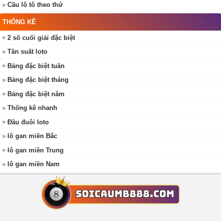
Cầu lô tô theo thứ
THỐNG KÊ
2 số cuối giải đặc biệt
Tần suất loto
Bảng đặc biệt tuần
Bảng đặc biệt tháng
Bảng đặc biệt năm
Thống kê nhanh
Đầu đuôi loto
lô gan miền Bắc
lô gan miền Trung
lô gan miền Nam