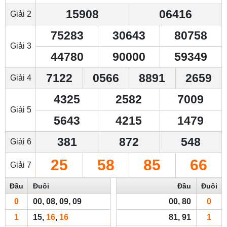
15908
06416
Giải 2
75283
30643
80758
Giải 3
44780
90000
59349
7122
0566
8891
2659
Giải 4
4325
2582
7009
Giải 5
5643
4215
1479
381
872
548
Giải 6
25
58
85
66
Giải 7
Đầu
Đuôi
Đầu
Đuôi
0
00, 08, 09, 09
00, 80
0
1
15,
16
,
16
81, 91
1