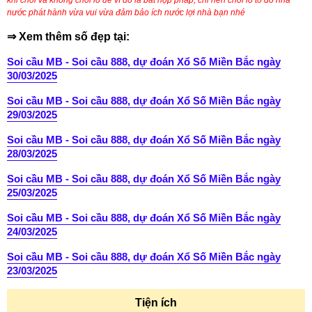
khi chơi và không chơi lô đề vì đó là bất hợp pháp, chỉ nên chơi lô tô do nhà
nước phát hành vừa vui vừa đảm bảo ích nước lợi nhà bạn nhé
⇒ Xem thêm số đẹp tại:
Soi cầu MB - Soi cầu 888, dự đoán Xổ Số Miền Bắc ngày
30/03/2025
Soi cầu MB - Soi cầu 888, dự đoán Xổ Số Miền Bắc ngày
29/03/2025
Soi cầu MB - Soi cầu 888, dự đoán Xổ Số Miền Bắc ngày
28/03/2025
Soi cầu MB - Soi cầu 888, dự đoán Xổ Số Miền Bắc ngày
25/03/2025
Soi cầu MB - Soi cầu 888, dự đoán Xổ Số Miền Bắc ngày
24/03/2025
Soi cầu MB - Soi cầu 888, dự đoán Xổ Số Miền Bắc ngày
23/03/2025
Tiện ích