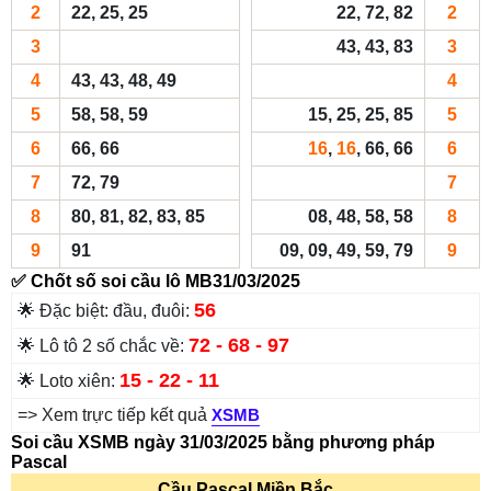
2
22, 25, 25
22, 72, 82
2
3
43, 43, 83
3
4
43, 43, 48, 49
4
5
58, 58, 59
15, 25, 25, 85
5
6
66, 66
16
,
16
, 66, 66
6
7
72, 79
7
8
80, 81, 82, 83, 85
08, 48, 58, 58
8
9
91
09, 09, 49, 59, 79
9
✅ Chốt số soi cầu lô MB31/03/2025
56
🌟 Đặc biệt: đầu, đuôi:
72 - 68 - 97
🌟 Lô tô 2 số chắc về:
15 - 22 - 11
🌟 Loto xiên:
=> Xem trực tiếp kết quả
XSMB
Soi cầu XSMB ngày 31/03/2025 bằng phương pháp
Pascal
Cầu Pascal Miền Bắc