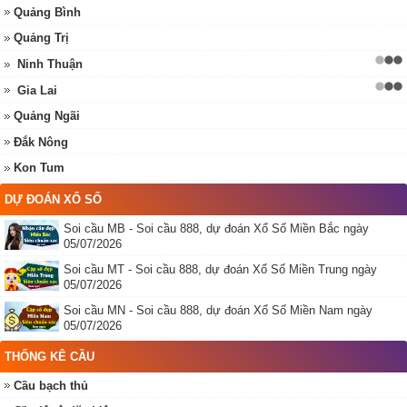
Quảng Bình
Quảng Trị
Ninh Thuận
Gia Lai
Quảng Ngãi
Đắk Nông
Kon Tum
DỰ ĐOÁN XỔ SỐ
Soi cầu MB - Soi cầu 888, dự đoán Xổ Số Miền Bắc ngày
05/07/2026
Soi cầu MT - Soi cầu 888, dự đoán Xổ Số Miền Trung ngày
05/07/2026
Soi cầu MN - Soi cầu 888, dự đoán Xổ Số Miền Nam ngày
05/07/2026
THỐNG KÊ CẦU
Cầu bạch thủ