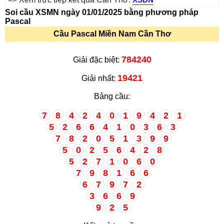
Soi cầu XSMN ngày 01/01/2025 bằng phương pháp
Pascal
Cầu Pascal Miền Nam Cần Thơ
784240
Giải đặc biệt:
19421
Giải nhất:
Bảng cầu:
7
8
4
2
4
0
1
9
4
2
1
5
2
6
6
4
1
0
3
6
3
7
8
2
0
5
1
3
9
9
5
0
2
5
6
4
2
8
5
2
7
1
0
6
0
7
9
8
1
6
6
6
7
9
7
2
3
6
6
9
9
2
5