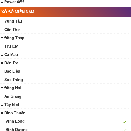
Power 6/55
XỔ SỐ MIỀN NAM
Vũng Tàu
Cần Thơ
Đồng Tháp
TP.HCM
Cà Mau
Bến Tre
Bạc Liêu
Sóc Trăng
Đồng Nai
An Giang
Tây Ninh
Bình Thuận
Vĩnh Long
Bình Dương