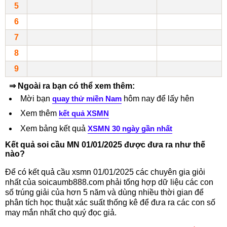
5
6
7
8
9
⇒ Ngoài ra bạn có thể xem thêm:
Mời bạn
quay thử miền Nam
hôm nay để lấy hên
Xem thêm
kết quả XSMN
Xem bảng kết quả
XSMN 30 ngày gần nhất
Kết quả soi cầu MN 01/01/2025 được đưa ra như thế
nào?
Để có kết quả cầu xsmn 01/01/2025 các chuyên gia giỏi
nhất của soicaumb888.com phải tổng hợp dữ liệu các con
số trúng giải của hơn 5 năm và dùng nhiều thời gian để
phân tích học thuật xác suất thống kê để đưa ra các con số
may mắn nhất cho quý đọc giả.