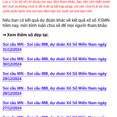
Lưu ý: Các bộ số chỉ dùng cho mục đích tham khảo, bạn nên cân nhắc trước
khi chơi và không chơi lô đề vì đó là bất hợp pháp, chỉ nên chơi lô tô do nhà
nước phát hành vừa vui vừa đảm bảo ích nước lợi nhà bạn nhé
Nếu bạn có kết quả dự đoán khác về kết quả xổ số XSMN
hôm nay, mời bình luận chia sẻ để mọi người tham khảo.
⇒ Xem thêm số đẹp tại:
Soi cầu MN - Soi cầu 888, dự đoán Xổ Số Miền Nam ngày
31/12/2024
Soi cầu MN - Soi cầu 888, dự đoán Xổ Số Miền Nam ngày
30/12/2024
Soi cầu MN - Soi cầu 888, dự đoán Xổ Số Miền Nam ngày
29/12/2024
Soi cầu MN - Soi cầu 888, dự đoán Xổ Số Miền Nam ngày
28/12/2024
Soi cầu MN - Soi cầu 888, dự đoán Xổ Số Miền Nam ngày
27/12/2024