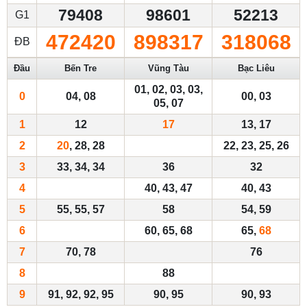
79408
98601
52213
G1
472420
898317
318068
ĐB
Đầu
Bến Tre
Vũng Tàu
Bạc Liêu
01, 02, 03, 03,
0
04, 08
00, 03
05, 07
1
12
17
13, 17
2
20
, 28, 28
22, 23, 25, 26
3
33, 34, 34
36
32
4
40, 43, 47
40, 43
5
55, 55, 57
58
54, 59
6
60, 65, 68
65,
68
7
70, 78
76
8
88
9
91, 92, 92, 95
90, 95
90, 93