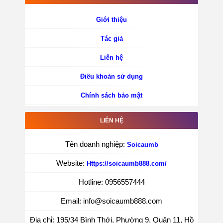
Giới thiệu
Tác giả
Liên hệ
Điều khoản sử dụng
Chính sách bảo mật
LIÊN HỆ
Tên doanh nghiệp:
Soicaumb
Website:
Https://soicaumb888.com/
Hotline: 0956557444
Email:
info@soicaumb888.com
Địa chỉ: 195/34 Bình Thới, Phường 9, Quận 11, Hồ