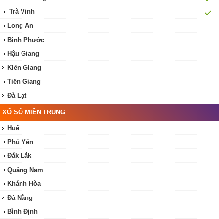
Trà Vinh
Long An
Bình Phước
Hậu Giang
Kiên Giang
Tiền Giang
Đà Lạt
XỔ SỐ MIỀN TRUNG
Huế
Phú Yên
Đắk Lắk
Quảng Nam
Khánh Hòa
Đà Nẵng
Bình Định