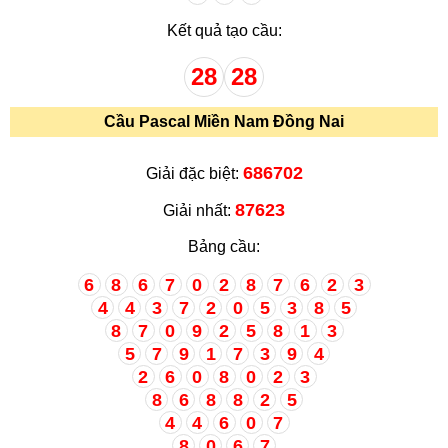
Kết quả tạo cầu:
28
28
Cầu Pascal Miền Nam Đồng Nai
686702
Giải đặc biệt:
87623
Giải nhất:
Bảng cầu:
6
8
6
7
0
2
8
7
6
2
3
4
4
3
7
2
0
5
3
8
5
8
7
0
9
2
5
8
1
3
5
7
9
1
7
3
9
4
2
6
0
8
0
2
3
8
6
8
8
2
5
4
4
6
0
7
8
0
6
7