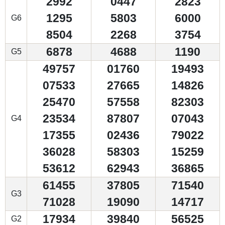
2992
0447
2823
1295
5803
6000
G6
8504
2268
3754
6878
4688
1190
G5
49757
01760
19493
07533
27665
14826
25470
57558
82303
23534
87807
07043
G4
17355
02436
79022
36028
58303
15259
53612
62943
36865
61455
37805
71540
G3
71028
19090
14717
17934
39840
56525
G2