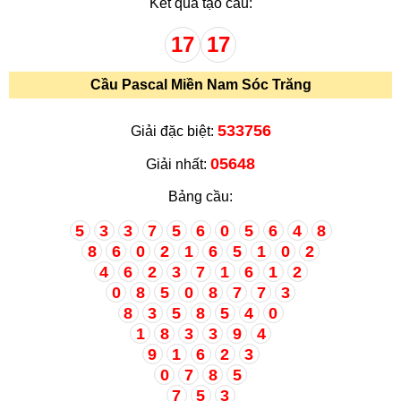
Kết quả tạo cầu:
17
17
Cầu Pascal Miền Nam Sóc Trăng
533756
Giải đặc biệt:
05648
Giải nhất:
Bảng cầu:
5
3
3
7
5
6
0
5
6
4
8
8
6
0
2
1
6
5
1
0
2
4
6
2
3
7
1
6
1
2
0
8
5
0
8
7
7
3
8
3
5
8
5
4
0
1
8
3
3
9
4
9
1
6
2
3
0
7
8
5
7
5
3