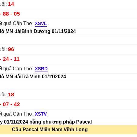
14
uôi:
- 88 - 05
kết quả Cần Thơ:
XSVL
 lô MN đàiBình Dương 01/11/2024
96
uôi:
- 24 - 11
kết quả Cần Thơ:
XSBD
lô MN đàiTrà Vinh 01/11/2024
18
uôi:
- 07 - 42
kết quả Cần Thơ:
XSTV
y 01/11/2024 bằng phương pháp Pascal
Cầu Pascal Miền Nam Vĩnh Long