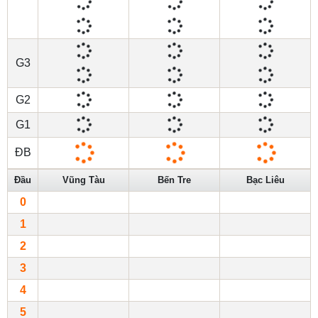
G3
G2
G1
ĐB
Đầu
Vũng Tàu
Bến Tre
Bạc Liêu
0
1
2
3
4
5