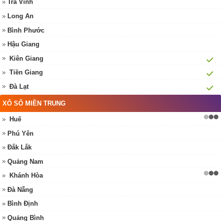
Trà Vinh
Long An
Bình Phước
Hậu Giang
Kiên Giang
Tiền Giang
Đà Lạt
XỔ SỐ MIỀN TRUNG
Huế
Phú Yên
Đắk Lắk
Quảng Nam
Khánh Hòa
Đà Nẵng
Bình Định
Quảng Bình