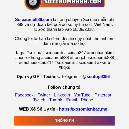
Soicaumb888.com
là trang chuyên Soi cầu miễn phí
888 và dự đoán kết quả xổ số uy tín số 1 Việt Nam.
Được thành lập vào 08/08/2018.
Chúng tôi tự hào là điểm đến tin cậy nhất cho anh em
đam mê giải mã số học
Tags: #soicau #soicaumb #soicau247 #rongbachkim
#nuoilokhung #soicaumb888 #trangchusoicaumb888
#caothusoicau247 #soicaumn #soicaumt #xsmb
#kqxs
Dịch vụ GP - Textlink:
Telegram -
@seotop8386
Follow chúng tôi
Facebook
Twitter
LinkedIn
YouTube
Pinterest
Twitch
Tumblr
Email
Phone
WEB Xổ Số Uy tín
-
https://xosomienbac.me
THÔNG TIN