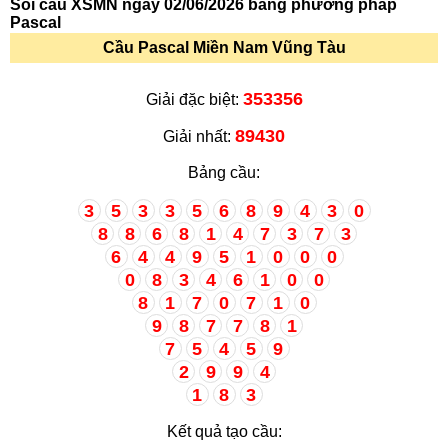
Soi cầu XSMN ngày 02/06/2026 bằng phương pháp
Pascal
Cầu Pascal Miền Nam Vũng Tàu
353356
Giải đặc biệt:
89430
Giải nhất:
Bảng cầu:
3
5
3
3
5
6
8
9
4
3
0
8
8
6
8
1
4
7
3
7
3
6
4
4
9
5
1
0
0
0
0
8
3
4
6
1
0
0
8
1
7
0
7
1
0
9
8
7
7
8
1
7
5
4
5
9
2
9
9
4
1
8
3
Kết quả tạo cầu: