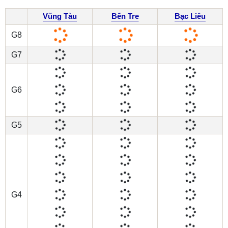
Vũng Tàu
Bến Tre
Bạc Liêu
G8
G7
G6
G5
G4