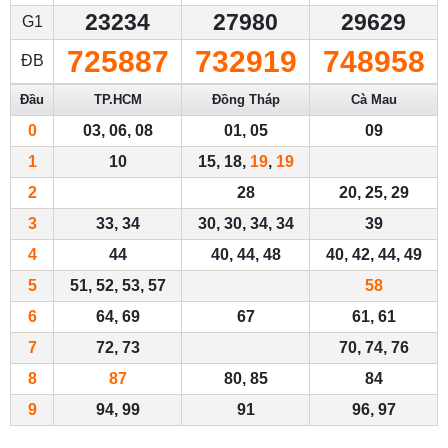
23234
27980
29629
G1
725887
732919
748958
ĐB
Đầu
TP.HCM
Đồng Tháp
Cà Mau
0
03, 06, 08
01, 05
09
1
10
15, 18,
19
,
19
2
28
20, 25, 29
3
33, 34
30, 30, 34, 34
39
4
44
40, 44, 48
40, 42, 44, 49
5
51, 52, 53, 57
58
6
64, 69
67
61, 61
7
72, 73
70, 74, 76
8
87
80, 85
84
9
94, 99
91
96, 97