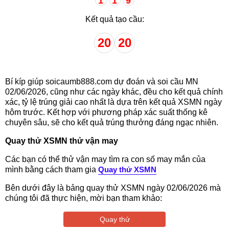
1
1
9
Kết quả tạo cầu:
20
20
Bí kíp giúp soicaumb888.com dự đoán và soi cầu MN
02/06/2026, cũng như các ngày khác, đều cho kết quả chính
xác, tỷ lệ trúng giải cao nhất là dựa trên kết quả XSMN ngày
hôm trước. Kết hợp với phương pháp xác suất thống kê
chuyên sâu, sẽ cho kết quả trúng thưởng đáng ngạc nhiên.
Quay thử XSMN thử vận may
Các bạn có thể thử vận may tìm ra con số may mắn của
mình bằng cách tham gia
Quay thử XSMN
Bên dưới đây là bảng quay thử XSMN ngày 02/06/2026 mà
chúng tôi đã thực hiện, mời bạn tham khảo:
Quay thử