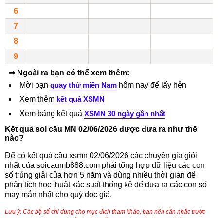
6
7
8
9
⇒ Ngoài ra bạn có thể xem thêm:
Mời bạn
quay thử miền Nam
hôm nay để lấy hên
Xem thêm
kết quả XSMN
Xem bảng kết quả
XSMN 30 ngày gần nhất
Kết quả soi cầu MN 02/06/2026 được đưa ra như thế
nào?
Để có kết quả cầu xsmn 02/06/2026 các chuyên gia giỏi
nhất của soicaumb888.com phải tổng hợp dữ liệu các con
số trúng giải của hơn 5 năm và dùng nhiều thời gian để
phân tích học thuật xác suất thống kê để đưa ra các con số
may mắn nhất cho quý đọc giả.
Lưu ý: Các bộ số chỉ dùng cho mục đích tham khảo, bạn nên cân nhắc trước