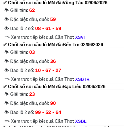
✅ Chốt số soi cầu lô MN đàiVũng Tàu 02/06/2026
62
🌟 Giải tám:
59
🌟 Đặc biệt: đầu, đuôi:
08 - 61 - 59
🌟 Bao lô 2 số:
=> Xem trực tiếp kết quả Cần Thơ:
XSVT
✅ Chốt số soi cầu lô MN đàiBến Tre 02/06/2026
03
🌟 Giải tám:
36
🌟 Đặc biệt: đầu, đuôi:
10 - 67 - 27
🌟 Bao lô 2 số:
=> Xem trực tiếp kết quả Cần Thơ:
XSBTR
✅ Chốt số soi cầu lô MN đàiBạc Liêu 02/06/2026
23
🌟 Giải tám:
90
🌟 Đặc biệt: đầu, đuôi:
99 - 52 - 64
🌟 Bao lô 2 số:
=> Xem trực tiếp kết quả Cần Thơ:
XSBL