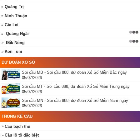
Quảng Trị
Ninh Thuận
Gia Lai
Quảng Ngãi
Đắk Nông
Kon Tum
DỰ ĐOÁN XỔ SỐ
Soi cầu MB - Soi cầu 888, dự đoán Xổ Số Miền Bắc ngày
05/07/2026
Soi cầu MT - Soi cầu 888, dự đoán Xổ Số Miền Trung ngày
05/07/2026
Soi cầu MN - Soi cầu 888, dự đoán Xổ Số Miền Nam ngày
05/07/2026
THỐNG KÊ CẦU
Cầu bạch thủ
Cầu lô tô đặc biệt