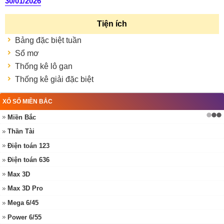
30/01/2026
Tiện ích
Bảng đặc biệt tuần
Sổ mơ
Thống kê lô gan
Thống kê giải đặc biệt
XỔ SỐ MIỀN BẮC
Miền Bắc
Thần Tài
Điện toán 123
Điện toán 636
Max 3D
Max 3D Pro
Mega 6/45
Power 6/55