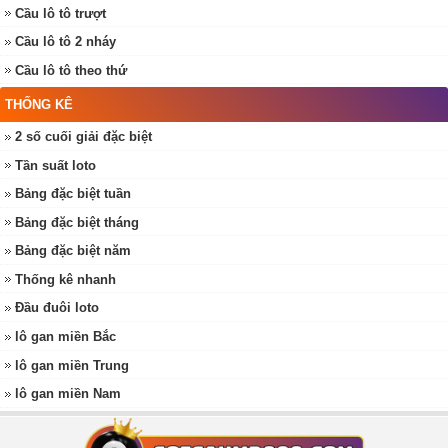
Cầu lô tô trượt
Cầu lô tô 2 nháy
Cầu lô tô theo thứ
THỐNG KÊ
2 số cuối giải đặc biệt
Tần suất loto
Bảng đặc biệt tuần
Bảng đặc biệt tháng
Bảng đặc biệt năm
Thống kê nhanh
Đầu đuôi loto
lô gan miền Bắc
lô gan miền Trung
lô gan miền Nam