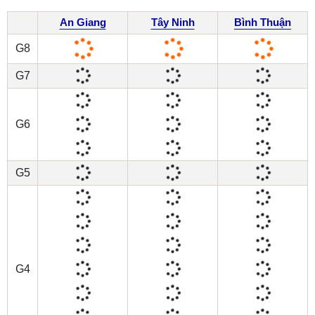
An Giang
Tây Ninh
Bình Thuận
G8
G7
G6
G5
G4