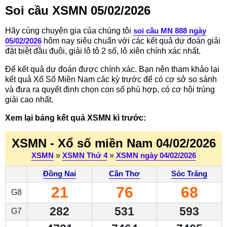
Soi cầu XSMN 05/02/2026
Hãy cùng chuyên gia của chúng tôi
soi cầu MN 888 ngày
05/02/2026
hôm nay siêu chuẩn với các kết quả dự đoán giải
đặt biệt đầu đuôi, giải lô tô 2 số, lô xiên chính xác nhất.
Để kết quả dự đoán được chính xác. Bạn nên tham khảo lại
kết quả Xổ Số Miền Nam các kỳ trước để có cơ sở so sánh
và đưa ra quyết định chọn con số phù hợp, có cơ hội trúng
giải cao nhất.
Xem lại bảng kết quả XSMN kì trước:
XSMN - Xổ số miền Nam 04/02/2026
XSMN
»
XSMN Thứ 4
»
XSMN ngày 04/02/2026
Đồng Nai
Cần Thơ
Sóc Trăng
21
76
68
G8
282
531
593
G7