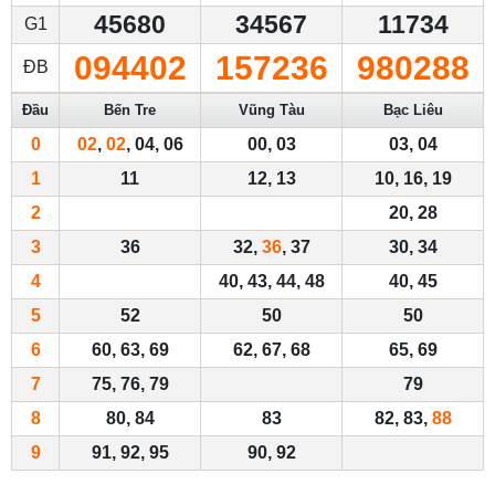
45680
34567
11734
G1
094402
157236
980288
ĐB
Đầu
Bến Tre
Vũng Tàu
Bạc Liêu
0
02
,
02
, 04, 06
00, 03
03, 04
1
11
12, 13
10, 16, 19
2
20, 28
3
36
32,
36
, 37
30, 34
4
40, 43, 44, 48
40, 45
5
52
50
50
6
60, 63, 69
62, 67, 68
65, 69
7
75, 76, 79
79
8
80, 84
83
82, 83,
88
9
91, 92, 95
90, 92