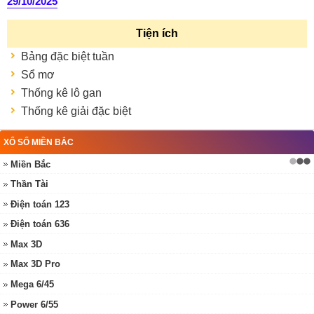
29/10/2025
Tiện ích
Bảng đặc biệt tuần
Sổ mơ
Thống kê lô gan
Thống kê giải đặc biệt
XỔ SỐ MIỀN BẮC
Miền Bắc
Thần Tài
Điện toán 123
Điện toán 636
Max 3D
Max 3D Pro
Mega 6/45
Power 6/55