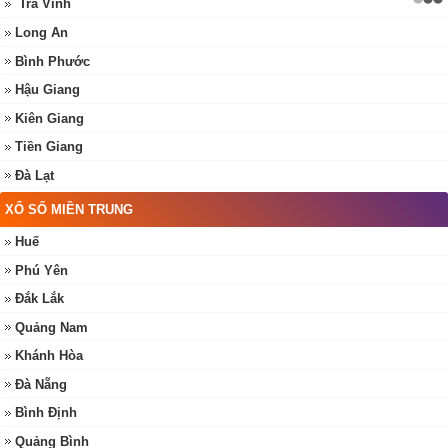
Trà Vinh
Long An
Bình Phước
Hậu Giang
Kiên Giang
Tiền Giang
Đà Lạt
XỔ SỐ MIỀN TRUNG
Huế
Phú Yên
Đắk Lắk
Quảng Nam
Khánh Hòa
Đà Nẵng
Bình Định
Quảng Bình