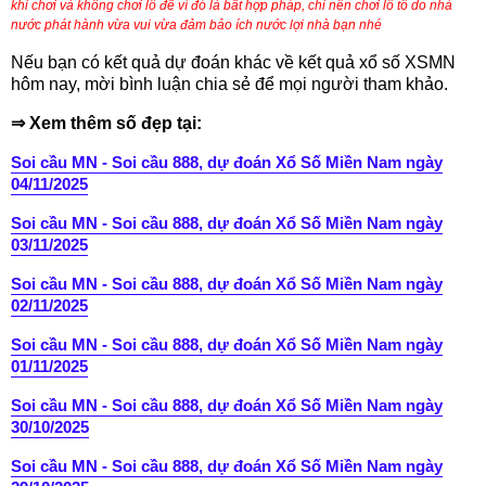
khi chơi và không chơi lô đề vì đó là bất hợp pháp, chỉ nên chơi lô tô do nhà
nước phát hành vừa vui vừa đảm bảo ích nước lợi nhà bạn nhé
Nếu bạn có kết quả dự đoán khác về kết quả xổ số XSMN
hôm nay, mời bình luận chia sẻ để mọi người tham khảo.
⇒ Xem thêm số đẹp tại:
Soi cầu MN - Soi cầu 888, dự đoán Xổ Số Miền Nam ngày
04/11/2025
Soi cầu MN - Soi cầu 888, dự đoán Xổ Số Miền Nam ngày
03/11/2025
Soi cầu MN - Soi cầu 888, dự đoán Xổ Số Miền Nam ngày
02/11/2025
Soi cầu MN - Soi cầu 888, dự đoán Xổ Số Miền Nam ngày
01/11/2025
Soi cầu MN - Soi cầu 888, dự đoán Xổ Số Miền Nam ngày
30/10/2025
Soi cầu MN - Soi cầu 888, dự đoán Xổ Số Miền Nam ngày