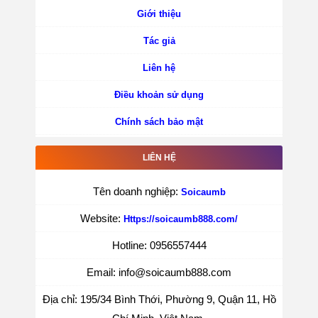
Giới thiệu
Tác giả
Liên hệ
Điều khoản sử dụng
Chính sách bảo mật
LIÊN HỆ
Tên doanh nghiệp:
Soicaumb
Website:
Https://soicaumb888.com/
Hotline: 0956557444
Email:
info@soicaumb888.com
Địa chỉ: 195/34 Bình Thới, Phường 9, Quận 11, Hồ