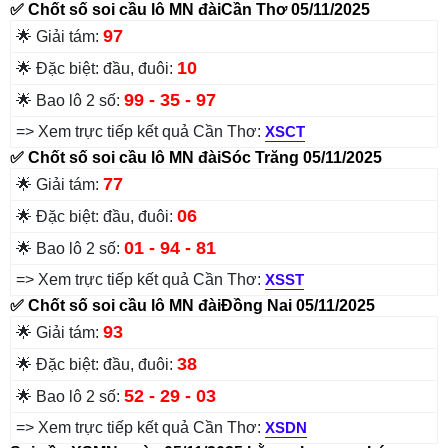
✅ Chốt số soi cầu lô MN đàiCần Thơ 05/11/2025
97
🌟 Giải tám:
10
🌟 Đặc biệt: đầu, đuôi:
99 - 35 - 97
🌟 Bao lô 2 số:
=> Xem trực tiếp kết quả Cần Thơ:
XSCT
✅ Chốt số soi cầu lô MN đàiSóc Trăng 05/11/2025
77
🌟 Giải tám:
06
🌟 Đặc biệt: đầu, đuôi:
01 - 94 - 81
🌟 Bao lô 2 số:
=> Xem trực tiếp kết quả Cần Thơ:
XSST
✅ Chốt số soi cầu lô MN đàiĐồng Nai 05/11/2025
93
🌟 Giải tám:
38
🌟 Đặc biệt: đầu, đuôi:
52 - 29 - 03
🌟 Bao lô 2 số:
=> Xem trực tiếp kết quả Cần Thơ:
XSDN