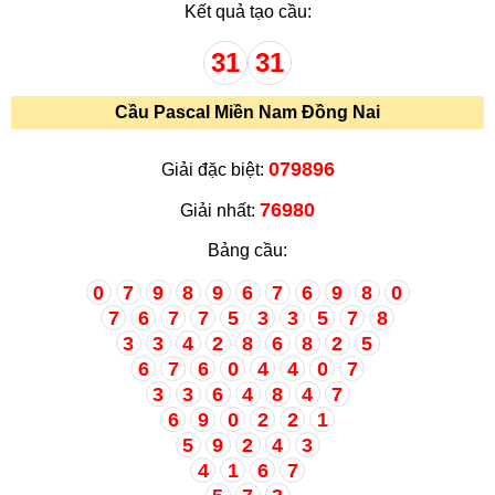
Kết quả tạo cầu:
31
31
Cầu Pascal Miền Nam Đồng Nai
079896
Giải đặc biệt:
76980
Giải nhất:
Bảng cầu:
0
7
9
8
9
6
7
6
9
8
0
7
6
7
7
5
3
3
5
7
8
3
3
4
2
8
6
8
2
5
6
7
6
0
4
4
0
7
3
3
6
4
8
4
7
6
9
0
2
2
1
5
9
2
4
3
4
1
6
7