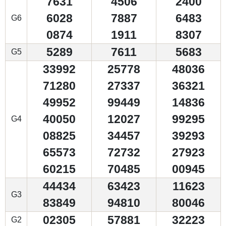
7631
4506
2400
6028
7887
6483
G6
0874
1911
8307
5289
7611
5683
G5
33992
25778
48036
71280
27337
36321
49952
99449
14836
40050
12027
99295
G4
08825
34457
39293
65573
72732
27923
60215
70485
00945
44434
63423
11623
G3
83849
94810
80046
02305
57881
32223
G2