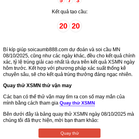
5
7
3
Kết quả tạo cầu:
20
20
Bí kíp giúp soicaumb888.com dự đoán và soi cầu MN
08/10/2025, cũng như các ngày khác, đều cho kết quả chính
xác, tỷ lệ trúng giải cao nhất là dựa trên kết quả XSMN ngày
hôm trước. Kết hợp với phương pháp xác suất thống kê
chuyên sâu, sẽ cho kết quả trúng thưởng đáng ngạc nhiên.
Quay thử XSMN thử vận may
Các bạn có thể thử vận may tìm ra con số may mắn của
mình bằng cách tham gia
Quay thử XSMN
Bên dưới đây là bảng quay thử XSMN ngày 08/10/2025 mà
chúng tôi đã thực hiện, mời bạn tham khảo:
Quay thử