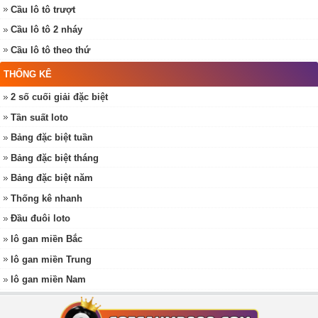
Cầu lô tô trượt
Cầu lô tô 2 nháy
Cầu lô tô theo thứ
THỐNG KÊ
2 số cuối giải đặc biệt
Tần suất loto
Bảng đặc biệt tuần
Bảng đặc biệt tháng
Bảng đặc biệt năm
Thống kê nhanh
Đầu đuôi loto
lô gan miền Bắc
lô gan miền Trung
lô gan miền Nam