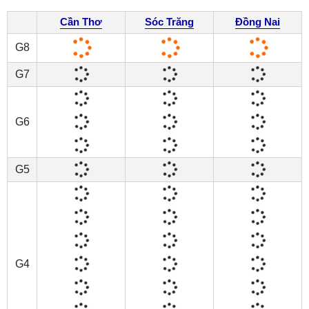
Cần Thơ
Sóc Trăng
Đồng Nai
G8
G7
G6
G5
G4