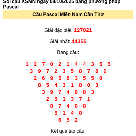
Soi cầu XSMN ngày 08/10/2025 bằng phương pháp
Pascal
Cầu Pascal Miền Nam Cần Thơ
127021
Giải đặc biệt:
44355
Giải nhất:
Bảng cầu:
1
2
7
0
2
1
4
4
3
5
5
3
9
7
2
3
5
8
7
8
0
2
6
9
5
8
3
5
5
8
8
5
4
3
1
8
0
3
3
9
7
4
9
8
3
2
6
1
3
7
1
8
7
4
0
8
5
1
4
8
6
5
2
Kết quả tạo cầu: