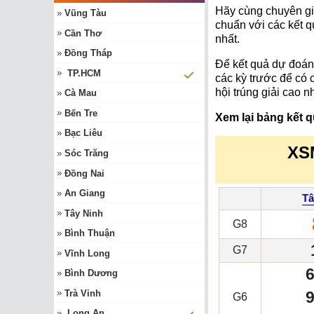
Hãy cùng chuyên gi
Vũng Tàu
chuẩn với các kết qu
Cần Thơ
nhất.
Đồng Tháp
Để kết quả dự đoán
TP.HCM
các kỳ trước để có 
hội trúng giải cao nh
Cà Mau
Bến Tre
Xem lại bảng kết 
Bạc Liêu
XSM
Sóc Trăng
Đồng Nai
An Giang
Tâ
Tây Ninh
G8
Bình Thuận
G7
Vĩnh Long
Bình Dương
Trà Vinh
G6
Long An