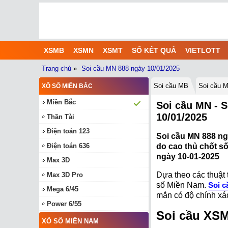
XSMB
XSMN
XSMT
SỔ KẾT QUẢ
VIETLOTT
Trang chủ
»
Soi cầu MN 888 ngày 10/01/2025
Soi cầu MB
Soi cầu 
XỔ SỐ MIỀN BẮC
Miền Bắc
Soi cầu MN - 
10/01/2025
Thần Tài
Điện toán 123
Soi cầu MN 888 ng
Điện toán 636
do cao thủ chốt số
ngày 10-01-2025
Max 3D
Dựa theo các thuật 
Max 3D Pro
số Miền Nam.
Soi c
Mega 6/45
mắn có độ chính xá
Power 6/55
Soi cầu XSM
XỔ SỐ MIỀN NAM