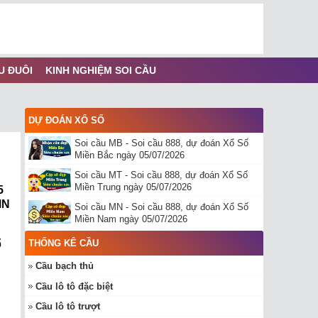
U ĐUÔI
KINH NGHIỆM SOI CẦU
DỰ ĐOÁN XỔ SỐ
Soi cầu MB - Soi cầu 888, dự đoán Xổ Số
Miền Bắc ngày 05/07/2026
Soi cầu MT - Soi cầu 888, dự đoán Xổ Số
Miền Trung ngày 05/07/2026
5
MN
Soi cầu MN - Soi cầu 888, dự đoán Xổ Số
Miền Nam ngày 05/07/2026
ổ
THỐNG KÊ CẦU
Cầu bạch thủ
Cầu lô tô đặc biệt
Cầu lô tô trượt