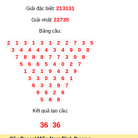
213131
Giải đặc biệt:
22735
Giải nhất:
Bảng cầu:
2
1
3
1
3
1
2
2
7
3
5
3
4
4
4
4
3
4
9
0
8
7
8
8
8
7
7
3
9
8
5
6
6
5
4
0
2
7
1
2
1
9
4
2
9
3
3
0
3
6
1
6
3
3
9
7
9
6
2
6
5
8
8
Kết quả tạo cầu:
36
36