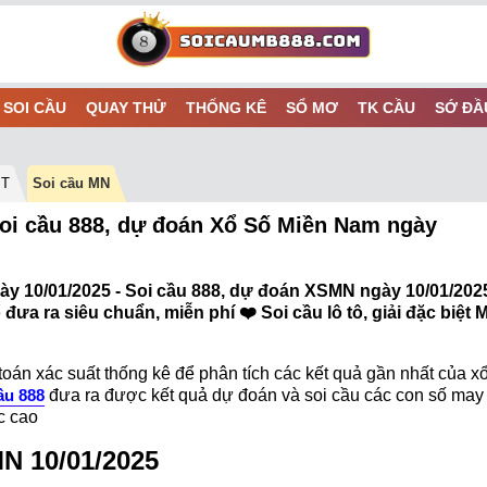
SOI CẦU
QUAY THỬ
THỐNG KÊ
SỔ MƠ
TK CẦU
SỚ ĐẦ
MT
Soi cầu MN
Soi cầu 888, dự đoán Xổ Số Miền Nam ngày
ày 10/01/2025 - Soi cầu 888, dự đoán XSMN ngày 10/01/202
 đưa ra siêu chuẩn, miễn phí ❤️ Soi cầu lô tô, giải đặc biệt 
toán xác suất thống kê để phân tích các kết quả gần nhất của x
ầu 888
đưa ra được kết quả dự đoán và soi cầu các con số may
c cao
N 10/01/2025