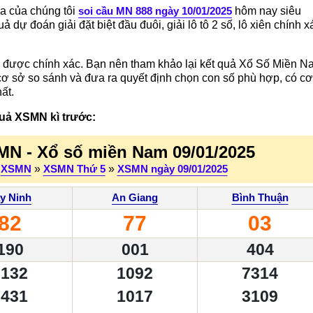
a của chúng tôi
soi cầu MN 888 ngày 10/01/2025
hôm nay siêu
ả dự đoán giải đặt biệt đầu đuôi, giải lô tô 2 số, lô xiên chính x
 được chính xác. Bạn nên tham khảo lại kết quả Xổ Số Miền N
cơ sở so sánh và đưa ra quyết định chọn con số phù hợp, có cơ
ất.
quả XSMN kì trước:
N - Xổ số miền Nam 09/01/2025
XSMN
»
XSMN Thứ 5
»
XSMN ngày 09/01/2025
y Ninh
An Giang
Bình Thuận
82
77
03
190
001
404
6132
1092
7314
9431
1017
3109