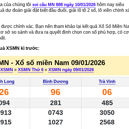
a của chúng tôi
soi cầu MN 888 ngày 10/01/2026
hôm nay siêu
ả dự đoán giải đặt biệt đầu đuôi, giải lô tô 2 số, lô xiên chính x
 được chính xác. Bạn nên tham khảo lại kết quả Xổ Số Miền N
cơ sở so sánh và đưa ra quyết định chọn con số phù hợp, có cơ
ất.
quả XSMN kì trước:
N - Xổ số miền Nam 09/01/2026
XSMN
»
XSMN Thứ 6
»
XSMN ngày 09/01/2026
nh Long
Bình Dương
Trà Vinh
26
96
06
094
281
485
6913
0743
3050
9915
1027
2568