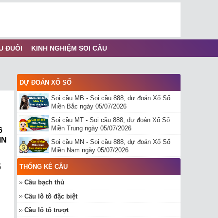
U ĐUÔI
KINH NGHIỆM SOI CẦU
DỰ ĐOÁN XỔ SỐ
Soi cầu MB - Soi cầu 888, dự đoán Xổ Số
Miền Bắc ngày 05/07/2026
Soi cầu MT - Soi cầu 888, dự đoán Xổ Số
Miền Trung ngày 05/07/2026
6
MN
Soi cầu MN - Soi cầu 888, dự đoán Xổ Số
Miền Nam ngày 05/07/2026
ổ
THỐNG KÊ CẦU
Cầu bạch thủ
Cầu lô tô đặc biệt
Cầu lô tô trượt