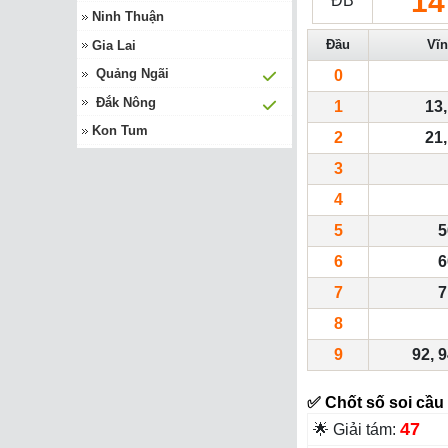
14
ĐB
Ninh Thuận
Đầu
Vĩ
Gia Lai
Quảng Ngãi
0
Đắk Nông
1
13,
Kon Tum
2
21,
3
4
5
5
6
6
7
7
8
9
92, 9
✅ Chốt số soi cầu
47
🌟 Giải tám: