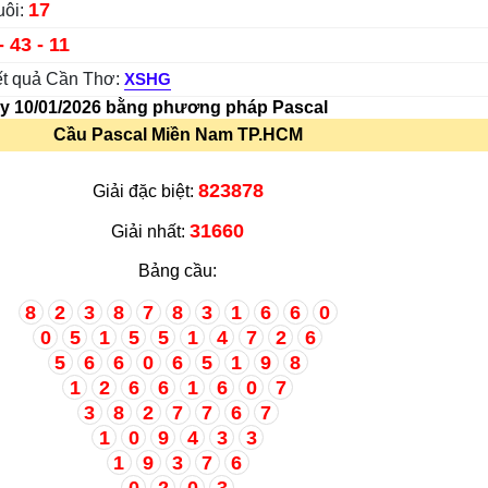
17
uôi:
- 43 - 11
kết quả Cần Thơ:
XSHG
y 10/01/2026 bằng phương pháp Pascal
Cầu Pascal Miền Nam TP.HCM
823878
Giải đặc biệt:
31660
Giải nhất:
Bảng cầu:
8
2
3
8
7
8
3
1
6
6
0
0
5
1
5
5
1
4
7
2
6
5
6
6
0
6
5
1
9
8
1
2
6
6
1
6
0
7
3
8
2
7
7
6
7
1
0
9
4
3
3
1
9
3
7
6
0
2
0
3