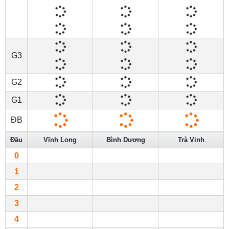
G3
G2
G1
ĐB
Đầu
Vĩnh Long
Bình Dương
Trà Vinh
0
1
2
3
4