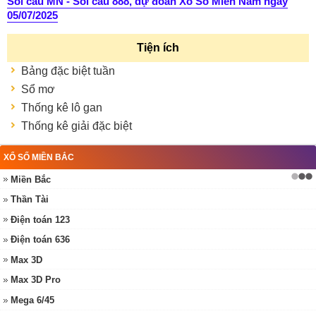
Soi cầu MN - Soi cầu 888, dự đoán Xổ Số Miền Nam ngày
05/07/2025
Tiện ích
Bảng đặc biệt tuần
Sổ mơ
Thống kê lô gan
Thống kê giải đặc biệt
XỔ SỐ MIỀN BẮC
Miền Bắc
Thần Tài
Điện toán 123
Điện toán 636
Max 3D
Max 3D Pro
Mega 6/45