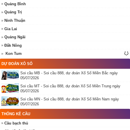
Quảng Bình
Quảng Trị
Ninh Thuận
Gia Lai
Quảng Ngãi
Đắk Nông
Kon Tum
DỰ ĐOÁN XỔ SỐ
Soi cầu MB - Soi cầu 888, dự đoán Xổ Số Miền Bắc ngày
05/07/2026
Soi cầu MT - Soi cầu 888, dự đoán Xổ Số Miền Trung ngày
05/07/2026
Soi cầu MN - Soi cầu 888, dự đoán Xổ Số Miền Nam ngày
05/07/2026
THỐNG KÊ CẦU
Cầu bạch thủ