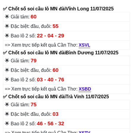
✅ Chốt số soi cầu lô MN đàiVĩnh Long 11/07/2025
60
🌟 Giải tám:
55
🌟 Đặc biệt: đầu, đuôi:
22 - 04 - 29
🌟 Bao lô 2 số:
=> Xem trực tiếp kết quả Cần Thơ:
XSVL
✅ Chốt số soi cầu lô MN đàiBình Dương 11/07/2025
79
🌟 Giải tám:
60
🌟 Đặc biệt: đầu, đuôi:
03 - 40 - 76
🌟 Bao lô 2 số:
=> Xem trực tiếp kết quả Cần Thơ:
XSBD
✅ Chốt số soi cầu lô MN đàiTrà Vinh 11/07/2025
75
🌟 Giải tám:
03
🌟 Đặc biệt: đầu, đuôi:
46 - 56 - 32
🌟 Bao lô 2 số:
=> Xem trực tiếp kết quả Cần Thơ:
XSTV