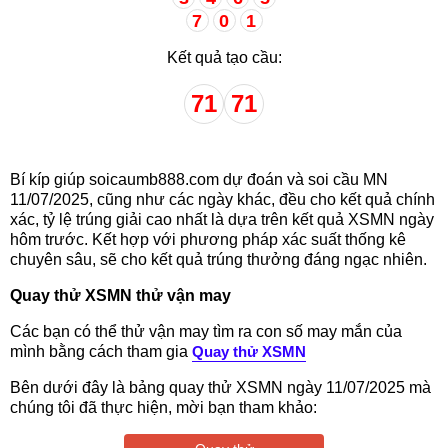
7
0
1
Kết quả tạo cầu:
71
71
Bí kíp giúp soicaumb888.com dự đoán và soi cầu MN
11/07/2025, cũng như các ngày khác, đều cho kết quả chính
xác, tỷ lệ trúng giải cao nhất là dựa trên kết quả XSMN ngày
hôm trước. Kết hợp với phương pháp xác suất thống kê
chuyên sâu, sẽ cho kết quả trúng thưởng đáng ngạc nhiên.
Quay thử XSMN thử vận may
Các bạn có thể thử vận may tìm ra con số may mắn của
mình bằng cách tham gia
Quay thử XSMN
Bên dưới đây là bảng quay thử XSMN ngày 11/07/2025 mà
chúng tôi đã thực hiện, mời bạn tham khảo: