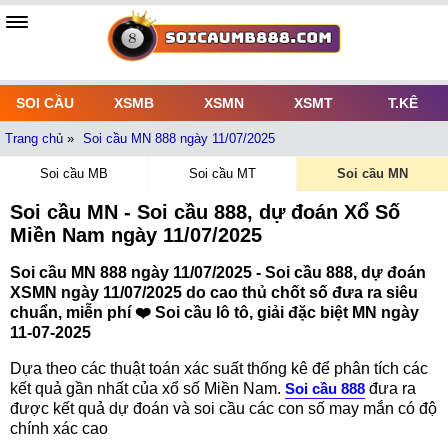
SOI CẦU
XSMB
XSMN
XSMT
T.KÊ
Trang chủ
»
Soi cầu MN 888 ngày 11/07/2025
Soi cầu MB
Soi cầu MT
Soi cầu MN
Soi cầu MN - Soi cầu 888, dự đoán Xổ Số
Miền Nam ngày 11/07/2025
Soi cầu MN 888 ngày 11/07/2025 - Soi cầu 888, dự đoán
XSMN ngày 11/07/2025 do cao thủ chốt số đưa ra siêu
chuẩn, miễn phí ❤️ Soi cầu lô tô, giải đặc biệt MN ngày
11-07-2025
Dựa theo các thuật toán xác suất thống kê để phân tích các
kết quả gần nhất của xổ số Miền Nam.
Soi cầu 888
đưa ra
được kết quả dự đoán và soi cầu các con số may mắn có độ
chính xác cao