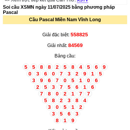
Soi cầu XSMN ngày 11/07/2025 bằng phương pháp
Pascal
Cầu Pascal Miền Nam Vĩnh Long
558825
Giải đặc biệt:
84569
Giải nhất:
Bảng cầu:
5
5
8
8
2
5
8
4
5
6
9
0
3
6
0
7
3
2
9
1
5
3
9
6
7
0
5
1
0
6
2
5
3
7
5
6
1
6
7
8
0
2
1
7
7
5
8
2
3
8
4
3
0
5
1
2
3
5
6
3
8
1
9