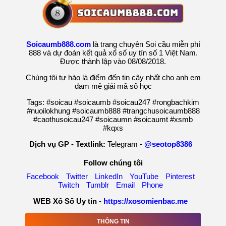
Soicaumb888.com
là trang chuyên Soi cầu miễn phí
888 và dự đoán kết quả xổ số uy tín số 1 Việt Nam.
Được thành lập vào 08/08/2018.
Chúng tôi tự hào là điểm đến tin cậy nhất cho anh em
đam mê giải mã số học
Tags: #soicau #soicaumb #soicau247 #rongbachkim
#nuoilokhung #soicaumb888 #trangchusoicaumb888
#caothusoicau247 #soicaumn #soicaumt #xsmb
#kqxs
Dịch vụ GP - Textlink:
Telegram -
@seotop8386
Follow chúng tôi
Facebook
Twitter
LinkedIn
YouTube
Pinterest
Twitch
Tumblr
Email
Phone
WEB Xổ Số Uy tín
-
https://xosomienbac.me
THÔNG TIN