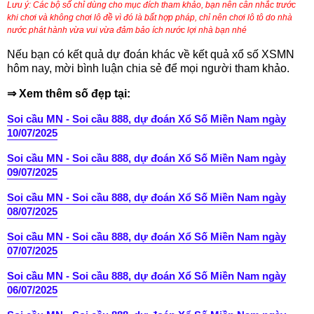
Lưu ý: Các bộ số chỉ dùng cho mục đích tham khảo, bạn nên cân nhắc trước
khi chơi và không chơi lô đề vì đó là bất hợp pháp, chỉ nên chơi lô tô do nhà
nước phát hành vừa vui vừa đảm bảo ích nước lợi nhà bạn nhé
Nếu bạn có kết quả dự đoán khác về kết quả xổ số XSMN
hôm nay, mời bình luận chia sẻ để mọi người tham khảo.
⇒ Xem thêm số đẹp tại:
Soi cầu MN - Soi cầu 888, dự đoán Xổ Số Miền Nam ngày
10/07/2025
Soi cầu MN - Soi cầu 888, dự đoán Xổ Số Miền Nam ngày
09/07/2025
Soi cầu MN - Soi cầu 888, dự đoán Xổ Số Miền Nam ngày
08/07/2025
Soi cầu MN - Soi cầu 888, dự đoán Xổ Số Miền Nam ngày
07/07/2025
Soi cầu MN - Soi cầu 888, dự đoán Xổ Số Miền Nam ngày
06/07/2025