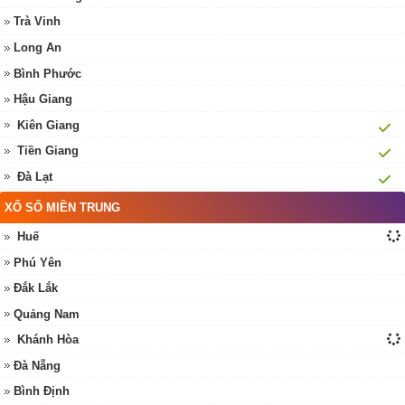
Trà Vinh
Long An
Bình Phước
Hậu Giang
Kiên Giang
Tiền Giang
Đà Lạt
XỔ SỐ MIỀN TRUNG
Huế
Phú Yên
Đắk Lắk
Quảng Nam
Khánh Hòa
Đà Nẵng
Bình Định