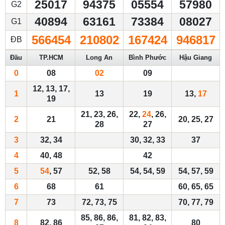
25017
94375
05554
57980
G2
40894
63161
73384
08027
G1
566454
210802
167424
946817
ĐB
Đầu
TP.HCM
Long An
Bình Phước
Hậu Giang
0
08
02
09
12, 13, 17,
1
13
19
13,
17
19
21, 23, 26,
22,
24
, 26,
2
21
20, 25, 27
28
27
3
32, 34
30, 32, 33
37
4
40, 48
42
5
54
, 57
52, 58
54, 54, 59
54, 57, 59
6
68
61
60, 65, 65
7
73
72, 73, 75
70, 77, 79
85, 86, 86,
81, 82, 83,
8
82, 86
80