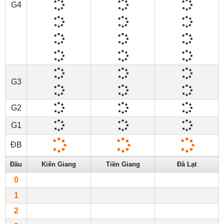
G4
G3
G2
G1
ĐB
Đầu
Kiên Giang
Tiền Giang
Đà Lạt
0
1
2