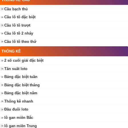
Cầu bạch thủ
Cầu lô tô đặc biệt
Cầu lô tô trượt
Cầu lô tô 2 nháy
Cầu lô tô theo thứ
THỐNG KÊ
2 số cuối giải đặc biệt
Tần suất loto
Bảng đặc biệt tuần
Bảng đặc biệt tháng
Bảng đặc biệt năm
Thống kê nhanh
Đầu đuôi loto
lô gan miền Bắc
lô gan miền Trung