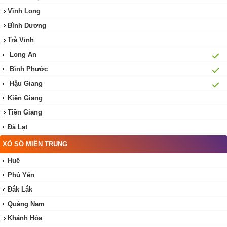
Vĩnh Long
Bình Dương
Trà Vinh
Long An
Bình Phước
Hậu Giang
Kiên Giang
Tiền Giang
Đà Lạt
XỔ SỐ MIỀN TRUNG
Huế
Phú Yên
Đắk Lắk
Quảng Nam
Khánh Hòa