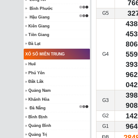
76
Bình Phước
32
G5
Hậu Giang
438
Kiên Giang
453
Tiền Giang
806
Đà Lạt
559
G4
XỔ SỐ MIỀN TRUNG
393
Huế
Phú Yên
962
Đắk Lắk
042
Quảng Nam
398
Khánh Hòa
G3
908
Đà Nẵng
142
G2
Bình Định
964
Quảng Bình
G1
Quảng Trị
284
ĐB