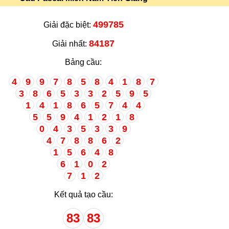
499785
Giải đặc biệt:
84187
Giải nhất:
Bảng cầu:
4
9
9
7
8
5
8
4
1
8
7
3
8
6
5
3
3
2
5
9
5
1
4
1
8
6
5
7
4
4
5
5
9
4
1
2
1
8
0
4
3
5
3
3
9
4
7
8
8
6
2
1
5
6
4
8
6
1
0
2
7
1
2
Kết quả tạo cầu:
83
83