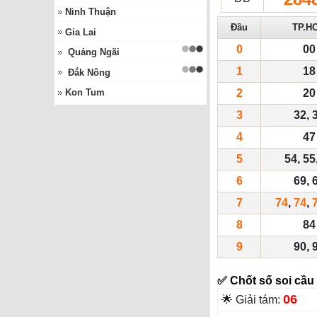
Ninh Thuận
Đầu
TP.H
Gia Lai
0
00
Quảng Ngãi
1
18
Đắk Nông
2
20
Kon Tum
3
32, 
4
47
5
54, 55
6
69, 
7
74
,
74
,
8
84
9
90, 
✅ Chốt số soi cầu
06
🌟 Giải tám: