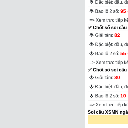
🌟 Đặc biệt: đầu, đ
95 
🌟 Bao lô 2 số:
=> Xem trực tiếp 
✅ Chốt số soi cầu
82
🌟 Giải tám:
🌟 Đặc biệt: đầu, đ
55 
🌟 Bao lô 2 số:
=> Xem trực tiếp 
✅ Chốt số soi cầu 
30
🌟 Giải tám:
🌟 Đặc biệt: đầu, đ
10 
🌟 Bao lô 2 số:
=> Xem trực tiếp 
Soi cầu XSMN ngà