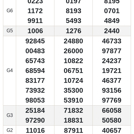
0223
0197
8195
1172
8193
0701
G6
9911
5493
4849
1006
1276
2440
G5
92845
24880
46733
00483
26000
97877
65743
10822
24237
68594
06751
19721
G4
83177
10724
46377
73932
35300
93156
98053
53910
97769
25184
71832
66058
G3
97290
18831
50580
11016
87911
40657
G2