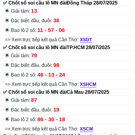
✅ Chốt số soi cầu lô MN đàiĐồng Tháp 28/07/2025
13
🌟 Giải tám:
36
🌟 Đặc biệt: đầu, đuôi:
11 - 57 - 06
🌟 Bao lô 2 số:
=> Xem trực tiếp kết quả Cần Thơ:
XSDT
✅ Chốt số soi cầu lô MN đàiTP.HCM 28/07/2025
79
🌟 Giải tám:
98
🌟 Đặc biệt: đầu, đuôi:
46 - 13 - 24
🌟 Bao lô 2 số:
=> Xem trực tiếp kết quả Cần Thơ:
XSHCM
✅ Chốt số soi cầu lô MN đàiCà Mau 28/07/2025
87
🌟 Giải tám:
19
🌟 Đặc biệt: đầu, đuôi:
86 - 30 - 18
🌟 Bao lô 2 số:
=> Xem trực tiếp kết quả Cần Thơ:
XSCM