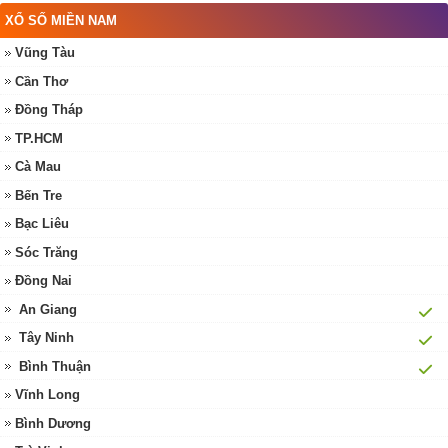
XỔ SỐ MIỀN NAM
Vũng Tàu
Cần Thơ
Đồng Tháp
TP.HCM
Cà Mau
Bến Tre
Bạc Liêu
Sóc Trăng
Đồng Nai
An Giang
Tây Ninh
Bình Thuận
Vĩnh Long
Bình Dương