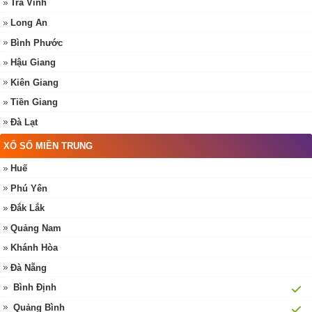
Trà Vinh
Long An
Bình Phước
Hậu Giang
Kiên Giang
Tiền Giang
Đà Lạt
XỔ SỐ MIỀN TRUNG
Huế
Phú Yên
Đắk Lắk
Quảng Nam
Khánh Hòa
Đà Nẵng
Bình Định
Quảng Bình