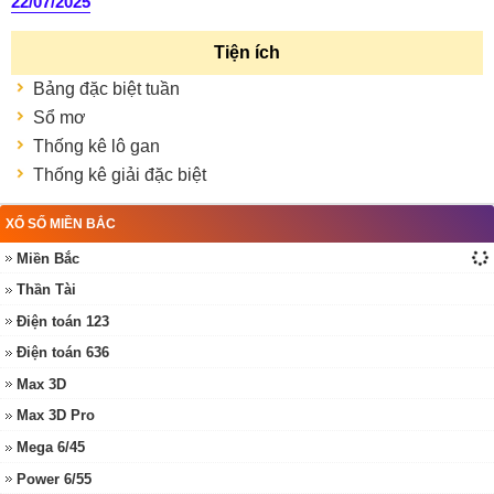
22/07/2025
Tiện ích
Bảng đặc biệt tuần
Sổ mơ
Thống kê lô gan
Thống kê giải đặc biệt
XỔ SỐ MIỀN BẮC
Miền Bắc
Thần Tài
Điện toán 123
Điện toán 636
Max 3D
Max 3D Pro
Mega 6/45
Power 6/55