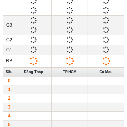
G3
G2
G1
ĐB
Đầu
Đồng Tháp
TP.HCM
Cà Mau
0
1
2
3
4
5