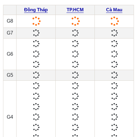
Đồng Tháp
TP.HCM
Cà Mau
G8
G7
G6
G5
G4