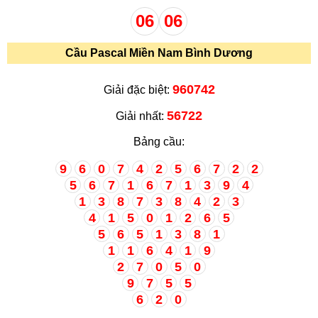
06
06
Cầu Pascal Miền Nam Bình Dương
960742
Giải đặc biệt:
56722
Giải nhất:
Bảng cầu:
9
6
0
7
4
2
5
6
7
2
2
5
6
7
1
6
7
1
3
9
4
1
3
8
7
3
8
4
2
3
4
1
5
0
1
2
6
5
5
6
5
1
3
8
1
1
1
6
4
1
9
2
7
0
5
0
9
7
5
5
6
2
0