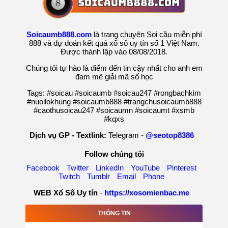
Soicaumb888.com
là trang chuyên Soi cầu miễn phí
888 và dự đoán kết quả xổ số uy tín số 1 Việt Nam.
Được thành lập vào 08/08/2018.
Chúng tôi tự hào là điểm đến tin cậy nhất cho anh em
đam mê giải mã số học
Tags: #soicau #soicaumb #soicau247 #rongbachkim
#nuoilokhung #soicaumb888 #trangchusoicaumb888
#caothusoicau247 #soicaumn #soicaumt #xsmb
#kqxs
Dịch vụ GP - Textlink:
Telegram -
@seotop8386
Follow chúng tôi
Facebook
Twitter
LinkedIn
YouTube
Pinterest
Twitch
Tumblr
Email
Phone
WEB Xổ Số Uy tín
-
https://xosomienbac.me
THÔNG TIN