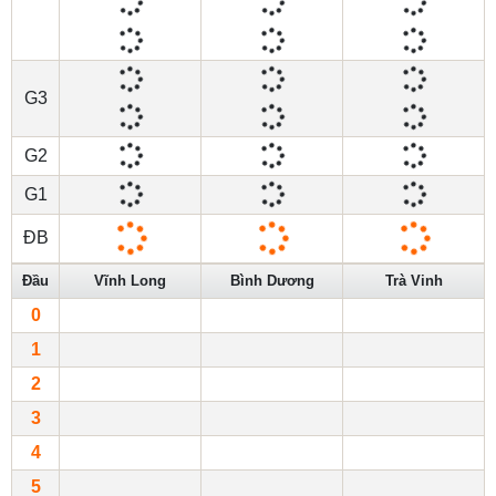
G3
G2
G1
ĐB
Đầu
Vĩnh Long
Bình Dương
Trà Vinh
0
1
2
3
4
5