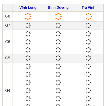
Vĩnh Long
Bình Dương
Trà Vinh
G8
G7
G6
G5
G4