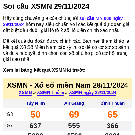
Soi cầu XSMN 29/11/2024
Hãy cùng chuyên gia của chúng tôi
soi cầu MN 888 ngày
29/11/2024
hôm nay siêu chuẩn với các kết quả dự đoán giải
đặt biệt đầu đuôi, giải lô tô 2 số, lô xiên chính xác nhất.
Để kết quả dự đoán được chính xác. Bạn nên tham khảo lại
kết quả Xổ Số Miền Nam các kỳ trước để có cơ sở so sánh
và đưa ra quyết định chọn con số phù hợp, có cơ hội trúng
giải cao nhất.
Xem lại bảng kết quả XSMN kì trước:
XSMN - Xổ số miền Nam 28/11/2024
XSMN
»
XSMN Thứ 5
»
XSMN ngày 28/11/2024
Tây Ninh
An Giang
Bình Thuận
50
69
65
G8
637
555
366
G7