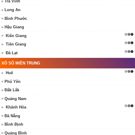
Trà Vinh
Long An
Bình Phước
Hậu Giang
Kiên Giang
Tiền Giang
Đà Lạt
XỔ SỐ MIỀN TRUNG
Huế
Phú Yên
Đắk Lắk
Quảng Nam
Khánh Hòa
Đà Nẵng
Bình Định
Quảng Bình