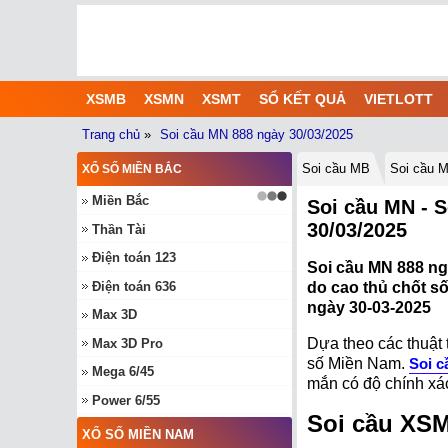
XSMB
XSMN
XSMT
SỔ KẾT QUẢ
VIETLOTT
Trang chủ
»
Soi cầu MN 888 ngày 30/03/2025
Soi cầu MB
Soi cầu 
XỔ SỐ MIỀN BẮC
Miền Bắc
Soi cầu MN - 
30/03/2025
Thần Tài
Điện toán 123
Soi cầu MN 888 ng
Điện toán 636
do cao thủ chốt số
ngày 30-03-2025
Max 3D
Dựa theo các thuật 
Max 3D Pro
số Miền Nam.
Soi c
Mega 6/45
mắn có độ chính xá
Power 6/55
Soi cầu XSM
XỔ SỐ MIỀN NAM