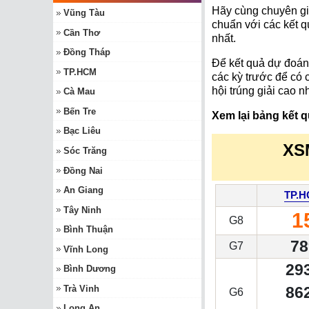
Hãy cùng chuyên gi
Vũng Tàu
chuẩn với các kết qu
Cần Thơ
nhất.
Đồng Tháp
Để kết quả dự đoán
TP.HCM
các kỳ trước để có 
hội trúng giải cao nh
Cà Mau
Bến Tre
Xem lại bảng kết 
Bạc Liêu
XSM
Sóc Trăng
Đồng Nai
An Giang
TP.
Tây Ninh
1
G8
Bình Thuận
78
G7
Vĩnh Long
29
Bình Dương
Trà Vinh
86
G6
Long An