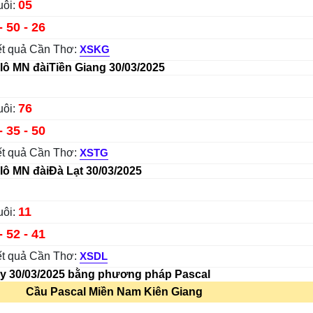
05
uôi:
- 50 - 26
kết quả Cần Thơ:
XSKG
 lô MN đàiTiền Giang 30/03/2025
76
uôi:
- 35 - 50
kết quả Cần Thơ:
XSTG
lô MN đàiĐà Lạt 30/03/2025
11
uôi:
- 52 - 41
kết quả Cần Thơ:
XSDL
y 30/03/2025 bằng phương pháp Pascal
Cầu Pascal Miền Nam Kiên Giang