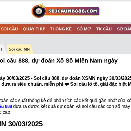
SOI CẦU
QUAY THỬ
THỐNG KÊ
SỔ MƠ
TK CẦU
SỚ ĐẦ
MT
Soi cầu MN
Soi cầu 888, dự đoán Xổ Số Miền Nam ngày
ày 30/03/2025 - Soi cầu 888, dự đoán XSMN ngày 30/03/202
 đưa ra siêu chuẩn, miễn phí ❤️ Soi cầu lô tô, giải đặc biệt 
toán xác suất thống kê để phân tích các kết quả gần nhất của x
ầu 888
đưa ra được kết quả dự đoán và soi cầu các con số may
c cao
N 30/03/2025