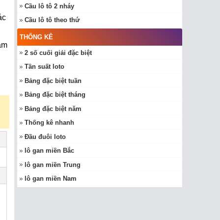
Cầu lô tô 2 nháy
ác
Cầu lô tô theo thứ
THỐNG KÊ
am
2 số cuối giải đặc biệt
Tần suất loto
Bảng đặc biệt tuần
Bảng đặc biệt tháng
Bảng đặc biệt năm
Thống kê nhanh
Đầu đuôi loto
lô gan miền Bắc
lô gan miền Trung
lô gan miền Nam