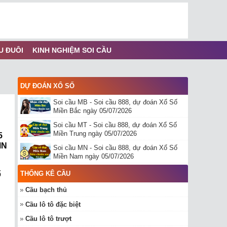
U ĐUÔI
KINH NGHIỆM SOI CẦU
DỰ ĐOÁN XỔ SỐ
Soi cầu MB - Soi cầu 888, dự đoán Xổ Số
Miền Bắc ngày 05/07/2026
Soi cầu MT - Soi cầu 888, dự đoán Xổ Số
Miền Trung ngày 05/07/2026
5
MN
Soi cầu MN - Soi cầu 888, dự đoán Xổ Số
Miền Nam ngày 05/07/2026
ổ
THỐNG KÊ CẦU
Cầu bạch thủ
Cầu lô tô đặc biệt
Cầu lô tô trượt