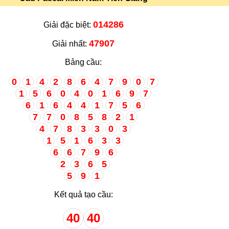
014286
Giải đặc biệt:
47907
Giải nhất:
Bảng cầu:
0
1
4
2
8
6
4
7
9
0
7
1
5
6
0
4
0
1
6
9
7
6
1
6
4
4
1
7
5
6
7
7
0
8
5
8
2
1
4
7
8
3
3
0
3
1
5
1
6
3
3
6
6
7
9
6
2
3
6
5
5
9
1
Kết quả tạo cầu:
40
40