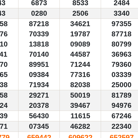
43
6873
8533
2484
43
0280
2506
3340
58
87218
34621
97355
76
70339
19787
87718
10
13818
09089
80799
41
70140
44587
36963
70
89951
71244
79360
65
09384
77316
03339
38
71934
82038
25000
58
29271
50019
81789
24
20378
39467
94976
39
56430
11615
67246
71
07345
46282
22340
779
659442
609622
652597