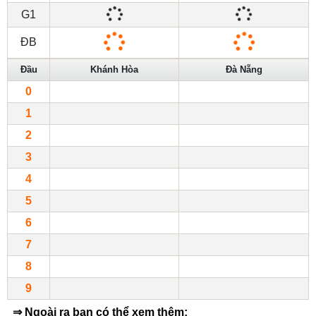
G1
ĐB
Đầu
Khánh Hòa
Đà Nẵng
0
1
2
3
4
5
6
7
8
9
⇒ Ngoài ra bạn có thể xem thêm: