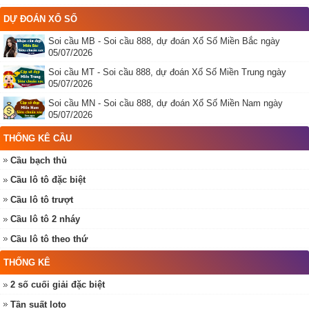
DỰ ĐOÁN XỔ SỐ
Soi cầu MB - Soi cầu 888, dự đoán Xổ Số Miền Bắc ngày
05/07/2026
Soi cầu MT - Soi cầu 888, dự đoán Xổ Số Miền Trung ngày
05/07/2026
Soi cầu MN - Soi cầu 888, dự đoán Xổ Số Miền Nam ngày
05/07/2026
THỐNG KÊ CẦU
Cầu bạch thủ
Cầu lô tô đặc biệt
Cầu lô tô trượt
Cầu lô tô 2 nháy
Cầu lô tô theo thứ
THỐNG KÊ
2 số cuối giải đặc biệt
Tần suất loto