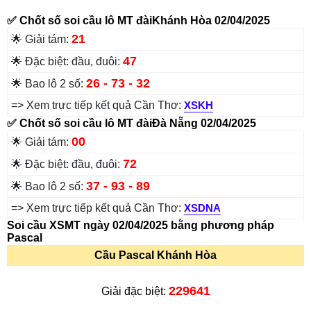
✅ Chốt số soi cầu lô MT đàiKhánh Hòa 02/04/2025
21
🌟 Giải tám:
47
🌟 Đặc biệt: đầu, đuôi:
26 - 73 - 32
🌟 Bao lô 2 số:
=> Xem trực tiếp kết quả Cần Thơ:
XSKH
✅ Chốt số soi cầu lô MT đàiĐà Nẵng 02/04/2025
00
🌟 Giải tám:
72
🌟 Đặc biệt: đầu, đuôi:
37 - 93 - 89
🌟 Bao lô 2 số:
=> Xem trực tiếp kết quả Cần Thơ:
XSDNA
Soi cầu XSMT ngày 02/04/2025 bằng phương pháp
Pascal
Cầu Pascal Khánh Hòa
229641
Giải đặc biệt: