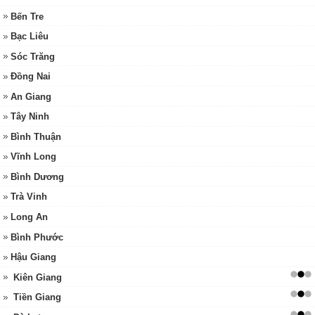
Bến Tre
Bạc Liêu
Sóc Trăng
Đồng Nai
An Giang
Tây Ninh
Bình Thuận
Vĩnh Long
Bình Dương
Trà Vinh
Long An
Bình Phước
Hậu Giang
Kiên Giang
Tiền Giang