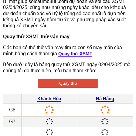
Bí mật giúp soicaumb888.com dự đoán và soi cầu XSMT
02/04/2025, cũng như những ngày khác, đều cho kết quả
dự đoán chuẩn xác với tỷ lệ trúng số cao nhất là dựa trên
kết quả XSMT ngày hôm trước và phương pháp xác suất
thống kê chuyên sâu.
Quay thử XSMT thử vận may
Các bạn có thể thử vận may tìm ra con số may mắn của
mình bằng cách tham gia
Quay thử XSMT
Bên dưới đây là bảng quay thử XSMT ngày 02/04/2025 mà
chúng tôi đã thực hiện, mời bạn tham khảo:
Quay thử
Khánh Hòa
Đà Nẵng
G8
G7