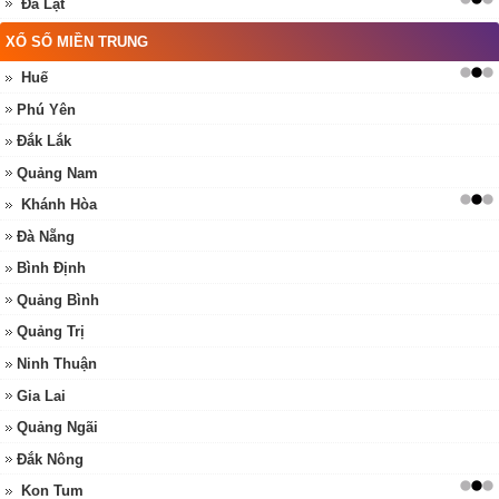
Đà Lạt
XỔ SỐ MIỀN TRUNG
Huế
Phú Yên
Đắk Lắk
Quảng Nam
Khánh Hòa
Đà Nẵng
Bình Định
Quảng Bình
Quảng Trị
Ninh Thuận
Gia Lai
Quảng Ngãi
Đắk Nông
Kon Tum