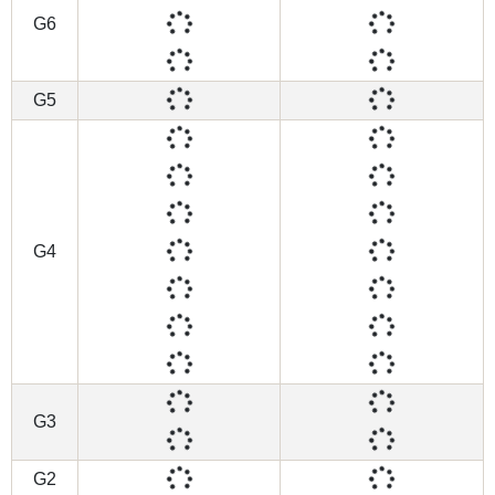
G6
G5
G4
G3
G2