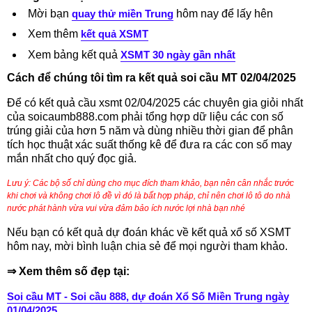
Mời bạn
quay thử miền Trung
hôm nay để lấy hên
Xem thêm
kết quả XSMT
Xem bảng kết quả
XSMT 30 ngày gần nhất
Cách để chúng tôi tìm ra kết quả soi cầu MT 02/04/2025
Để có kết quả cầu xsmt 02/04/2025 các chuyên gia giỏi nhất
của soicaumb888.com phải tổng hợp dữ liệu các con số
trúng giải của hơn 5 năm và dùng nhiều thời gian để phân
tích học thuật xác suất thống kê để đưa ra các con số may
mắn nhất cho quý đọc giả.
Lưu ý: Các bộ số chỉ dùng cho mục đích tham khảo, bạn nên cân nhắc trước
khi chơi và không chơi lô đề vì đó là bất hợp pháp, chỉ nên chơi lô tô do nhà
nước phát hành vừa vui vừa đảm bảo ích nước lợi nhà bạn nhé
Nếu bạn có kết quả dự đoán khác về kết quả xổ số XSMT
hôm nay, mời bình luận chia sẻ để mọi người tham khảo.
⇒ Xem thêm số đẹp tại:
Soi cầu MT - Soi cầu 888, dự đoán Xổ Số Miền Trung ngày
01/04/2025