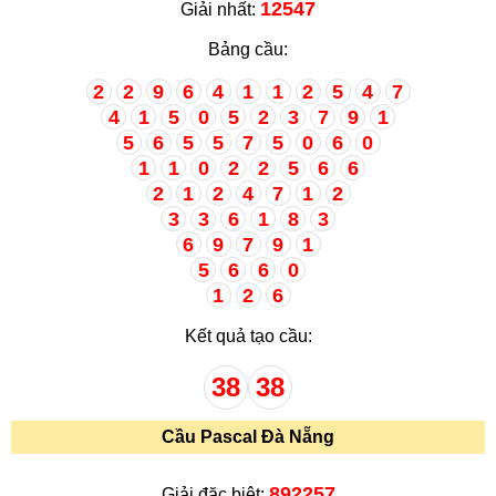
12547
Giải nhất:
Bảng cầu:
2
2
9
6
4
1
1
2
5
4
7
4
1
5
0
5
2
3
7
9
1
5
6
5
5
7
5
0
6
0
1
1
0
2
2
5
6
6
2
1
2
4
7
1
2
3
3
6
1
8
3
6
9
7
9
1
5
6
6
0
1
2
6
Kết quả tạo cầu:
38
38
Cầu Pascal Đà Nẵng
892257
Giải đặc biệt: