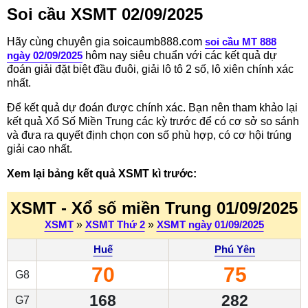
Soi cầu XSMT 02/09/2025
Hãy cùng chuyên gia soicaumb888.com
soi cầu MT 888
ngày 02/09/2025
hôm nay siêu chuẩn với các kết quả dự
đoán giải đặt biệt đầu đuôi, giải lô tô 2 số, lô xiên chính xác
nhất.
Để kết quả dự đoán được chính xác. Bạn nên tham khảo lại
kết quả Xổ Số Miền Trung các kỳ trước để có cơ sở so sánh
và đưa ra quyết định chọn con số phù hợp, có cơ hội trúng
giải cao nhất.
Xem lại bảng kết quả XSMT kì trước:
XSMT - Xổ số miền Trung 01/09/2025
XSMT
»
XSMT Thứ 2
»
XSMT ngày 01/09/2025
Huế
Phú Yên
70
75
G8
168
282
G7