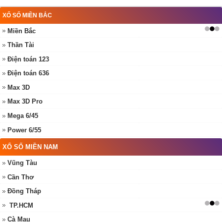
XỔ SỐ MIỀN BẮC
Miền Bắc
Thần Tài
Điện toán 123
Điện toán 636
Max 3D
Max 3D Pro
Mega 6/45
Power 6/55
XỔ SỐ MIỀN NAM
Vũng Tàu
Cần Thơ
Đồng Tháp
TP.HCM
Cà Mau