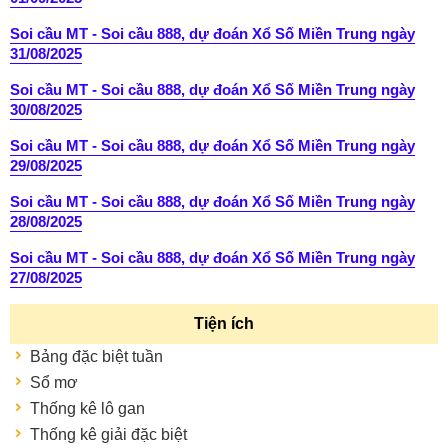
Soi cầu MT - Soi cầu 888, dự đoán Xổ Số Miền Trung ngày
31/08/2025
Soi cầu MT - Soi cầu 888, dự đoán Xổ Số Miền Trung ngày
30/08/2025
Soi cầu MT - Soi cầu 888, dự đoán Xổ Số Miền Trung ngày
29/08/2025
Soi cầu MT - Soi cầu 888, dự đoán Xổ Số Miền Trung ngày
28/08/2025
Soi cầu MT - Soi cầu 888, dự đoán Xổ Số Miền Trung ngày
27/08/2025
Tiện ích
Bảng đặc biệt tuần
Sổ mơ
Thống kê lô gan
Thống kê giải đặc biệt