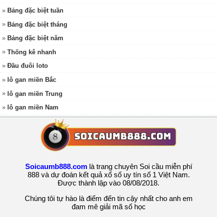
Bảng đặc biệt tuần
Bảng đặc biệt tháng
Bảng đặc biệt năm
Thống kê nhanh
Đầu đuôi loto
lô gan miền Bắc
lô gan miền Trung
lô gan miền Nam
Soicaumb888.com
là trang chuyên Soi cầu miễn phí
888 và dự đoán kết quả xổ số uy tín số 1 Việt Nam.
Được thành lập vào 08/08/2018.
Chúng tôi tự hào là điểm đến tin cậy nhất cho anh em
đam mê giải mã số học