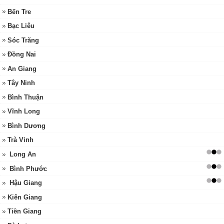
Bến Tre
Bạc Liêu
Sóc Trăng
Đồng Nai
An Giang
Tây Ninh
Bình Thuận
Vĩnh Long
Bình Dương
Trà Vinh
Long An
Bình Phước
Hậu Giang
Kiên Giang
Tiền Giang