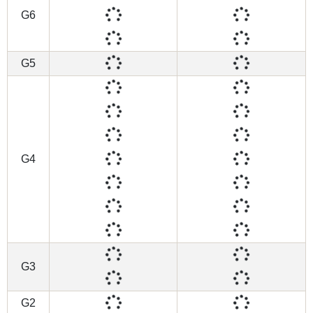
G6
G5
G4
G3
G2