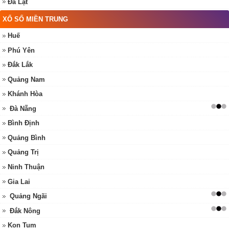
Đà Lạt
XỔ SỐ MIỀN TRUNG
Huế
Phú Yên
Đắk Lắk
Quảng Nam
Khánh Hòa
Đà Nẵng
Bình Định
Quảng Bình
Quảng Trị
Ninh Thuận
Gia Lai
Quảng Ngãi
Đắk Nông
Kon Tum