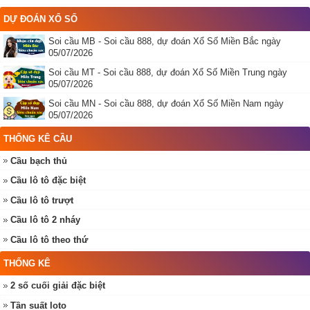
DỰ ĐOÁN XỔ SỐ
Soi cầu MB - Soi cầu 888, dự đoán Xổ Số Miền Bắc ngày
05/07/2026
Soi cầu MT - Soi cầu 888, dự đoán Xổ Số Miền Trung ngày
05/07/2026
Soi cầu MN - Soi cầu 888, dự đoán Xổ Số Miền Nam ngày
05/07/2026
THỐNG KÊ CẦU
Cầu bạch thủ
Cầu lô tô đặc biệt
Cầu lô tô trượt
Cầu lô tô 2 nháy
Cầu lô tô theo thứ
THỐNG KÊ
2 số cuối giải đặc biệt
Tần suất loto