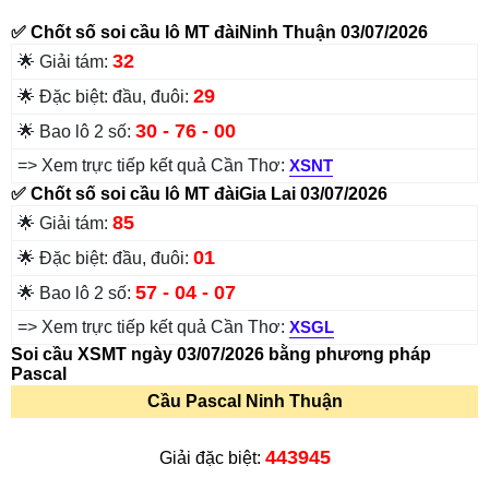
✅ Chốt số soi cầu lô MT đàiNinh Thuận 03/07/2026
32
🌟 Giải tám:
29
🌟 Đặc biệt: đầu, đuôi:
30 - 76 - 00
🌟 Bao lô 2 số:
=> Xem trực tiếp kết quả Cần Thơ:
XSNT
✅ Chốt số soi cầu lô MT đàiGia Lai 03/07/2026
85
🌟 Giải tám:
01
🌟 Đặc biệt: đầu, đuôi:
57 - 04 - 07
🌟 Bao lô 2 số:
=> Xem trực tiếp kết quả Cần Thơ:
XSGL
Soi cầu XSMT ngày 03/07/2026 bằng phương pháp
Pascal
Cầu Pascal Ninh Thuận
443945
Giải đặc biệt: