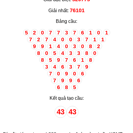
76101
Giải nhất:
Bảng cầu:
5
2
0
7
7
3
7
6
1
0
1
7
2
7
4
0
0
3
7
1
1
9
9
1
4
0
3
0
8
2
8
0
5
4
3
3
8
0
8
5
9
7
6
1
8
3
4
6
3
7
9
7
0
9
0
6
7
9
9
6
6
8
5
Kết quả tạo cầu:
43
43