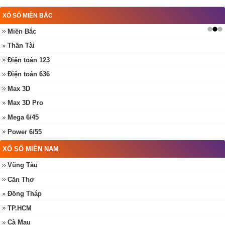
XỔ SỐ MIỀN BẮC
Miền Bắc
Thần Tài
Điện toán 123
Điện toán 636
Max 3D
Max 3D Pro
Mega 6/45
Power 6/55
XỔ SỐ MIỀN NAM
Vũng Tàu
Cần Thơ
Đồng Tháp
TP.HCM
Cà Mau