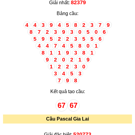
82379
Giải nhất:
Bảng cầu:
4
4
3
9
4
5
8
2
3
7
9
8
7
2
3
9
3
0
5
0
6
5
9
5
2
2
3
5
5
6
4
4
7
4
5
8
0
1
8
1
1
9
3
8
1
9
2
0
2
1
9
1
2
2
3
0
3
4
5
3
7
9
8
Kết quả tạo cầu:
67
67
Cầu Pascal Gia Lai
520773
Giải đặc biệt: