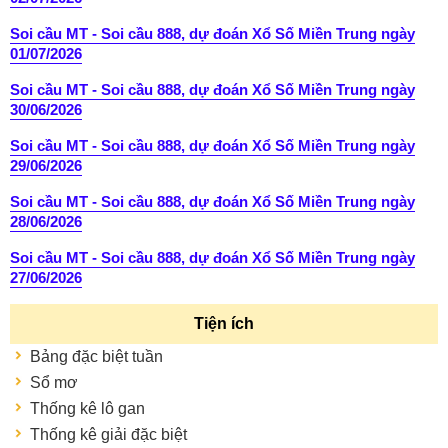
Soi cầu MT - Soi cầu 888, dự đoán Xổ Số Miền Trung ngày
01/07/2026
Soi cầu MT - Soi cầu 888, dự đoán Xổ Số Miền Trung ngày
30/06/2026
Soi cầu MT - Soi cầu 888, dự đoán Xổ Số Miền Trung ngày
29/06/2026
Soi cầu MT - Soi cầu 888, dự đoán Xổ Số Miền Trung ngày
28/06/2026
Soi cầu MT - Soi cầu 888, dự đoán Xổ Số Miền Trung ngày
27/06/2026
Tiện ích
Bảng đặc biệt tuần
Sổ mơ
Thống kê lô gan
Thống kê giải đặc biệt