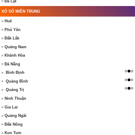
Đà Lạt
XỔ SỐ MIỀN TRUNG
Huế
Phú Yên
Đắk Lắk
Quảng Nam
Khánh Hòa
Đà Nẵng
Bình Định
Quảng Bình
Quảng Trị
Ninh Thuận
Gia Lai
Quảng Ngãi
Đắk Nông
Kon Tum