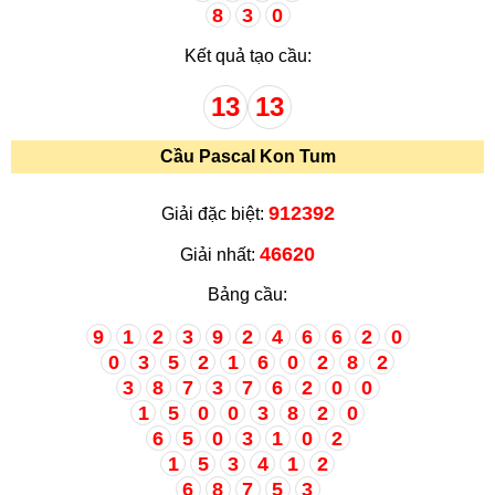
8
3
0
Kết quả tạo cầu:
13
13
Cầu Pascal Kon Tum
912392
Giải đặc biệt:
46620
Giải nhất:
Bảng cầu:
9
1
2
3
9
2
4
6
6
2
0
0
3
5
2
1
6
0
2
8
2
3
8
7
3
7
6
2
0
0
1
5
0
0
3
8
2
0
6
5
0
3
1
0
2
1
5
3
4
1
2
6
8
7
5
3