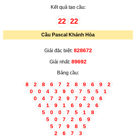
Kết quả tạo cầu:
22
22
Cầu Pascal Khánh Hòa
828672
Giải đặc biệt:
89692
Giải nhất:
Bảng cầu:
8
2
8
6
7
2
8
9
6
9
2
0
0
4
3
9
0
7
5
5
1
0
4
7
2
9
7
2
0
6
4
1
9
1
6
9
2
6
5
0
0
7
5
1
8
5
0
7
2
6
9
5
7
9
8
5
2
6
7
3