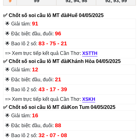
9
99
92, 94, 98
92, 93, 99
✅ Chốt số soi cầu lô MT đàiHuế 04/05/2025
91
🌟 Giải tám:
96
🌟 Đặc biệt: đầu, đuôi:
83 - 75 - 21
🌟 Bao lô 2 số:
=> Xem trực tiếp kết quả Cần Thơ:
XSTTH
✅ Chốt số soi cầu lô MT đàiKhánh Hòa 04/05/2025
12
🌟 Giải tám:
21
🌟 Đặc biệt: đầu, đuôi:
43 - 17 - 39
🌟 Bao lô 2 số:
=> Xem trực tiếp kết quả Cần Thơ:
XSKH
✅ Chốt số soi cầu lô MT đàiKon Tum 04/05/2025
16
🌟 Giải tám:
88
🌟 Đặc biệt: đầu, đuôi:
32 - 07 - 08
🌟 Bao lô 2 số: