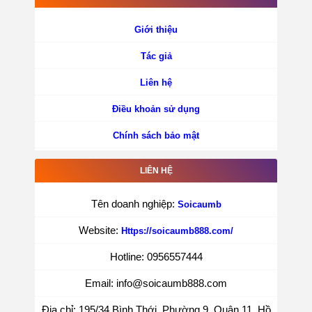
Giới thiệu
Tác giả
Liên hệ
Điều khoản sử dụng
Chính sách bảo mật
LIÊN HỆ
Tên doanh nghiệp:
Soicaumb
Website:
Https://soicaumb888.com/
Hotline: 0956557444
Email:
info@soicaumb888.com
Địa chỉ: 195/34 Bình Thới, Phường 9, Quận 11, Hồ