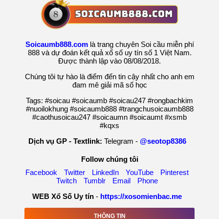
Soicaumb888.com
là trang chuyên Soi cầu miễn phí
888 và dự đoán kết quả xổ số uy tín số 1 Việt Nam.
Được thành lập vào 08/08/2018.
Chúng tôi tự hào là điểm đến tin cậy nhất cho anh em
đam mê giải mã số học
Tags: #soicau #soicaumb #soicau247 #rongbachkim
#nuoilokhung #soicaumb888 #trangchusoicaumb888
#caothusoicau247 #soicaumn #soicaumt #xsmb
#kqxs
Dịch vụ GP - Textlink:
Telegram -
@seotop8386
Follow chúng tôi
Facebook
Twitter
LinkedIn
YouTube
Pinterest
Twitch
Tumblr
Email
Phone
WEB Xổ Số Uy tín
-
https://xosomienbac.me
THÔNG TIN