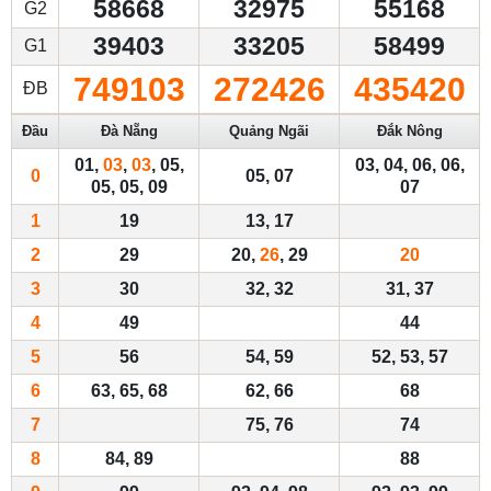
58668
32975
55168
G2
39403
33205
58499
G1
749103
272426
435420
ĐB
Đầu
Đà Nẵng
Quảng Ngãi
Đắk Nông
01,
03
,
03
, 05,
03, 04, 06, 06,
0
05, 07
05, 05, 09
07
1
19
13, 17
2
29
20,
26
, 29
20
3
30
32, 32
31, 37
4
49
44
5
56
54, 59
52, 53, 57
6
63, 65, 68
62, 66
68
7
75, 76
74
8
84, 89
88