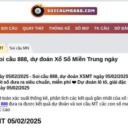
SOI CẦU
QUAY THỬ
THỐNG KÊ
SỔ MƠ
TK CẦU
SỚ ĐẦ
MT
Soi cầu MN
oi cầu 888, dự đoán Xổ Số Miền Trung ngày
ày 05/02/2025 - Soi cầu 888, dự đoán XSMT ngày 05/02/202
t số đưa ra siêu chuẩn, miễn phí ❤️ Dự đoán lô tô, giải đặc
gày 05/02/2025
 toán xác suất thống kê, phân tích các kết quả gần nhất của xổ
 888
đưa ra được kết quả dự đoán và soi cầu MT các con số m
c cao
T 05/02/2025