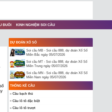
U ĐUÔI
KINH NGHIỆM SOI CẦU
DỰ ĐOÁN XỔ SỐ
Soi cầu MB - Soi cầu 888, dự đoán Xổ Số
Miền Bắc ngày 05/07/2026
Soi cầu MT - Soi cầu 888, dự đoán Xổ Số
Miền Trung ngày 05/07/2026
5
Soi cầu MN - Soi cầu 888, dự đoán Xổ Số
Miền Nam ngày 05/07/2026
 số
THỐNG KÊ CẦU
ay
Cầu bạch thủ
Cầu lô tô đặc biệt
Cầu lô tô trượt