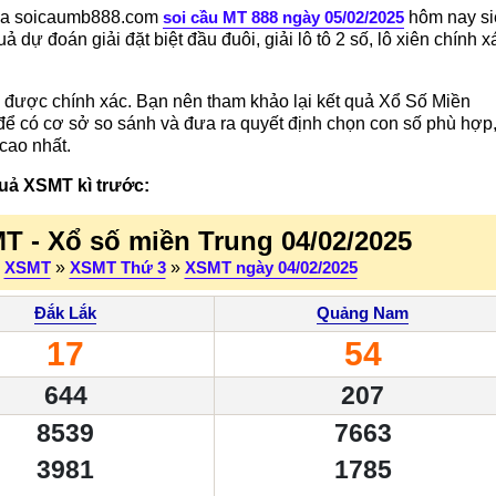
ia soicaumb888.com
soi cầu MT 888 ngày 05/02/2025
hôm nay si
ả dự đoán giải đặt biệt đầu đuôi, giải lô tô 2 số, lô xiên chính x
 được chính xác. Bạn nên tham khảo lại kết quả Xổ Số Miền
để có cơ sở so sánh và đưa ra quyết định chọn con số phù hợp
 cao nhất.
quả XSMT kì trước:
T - Xổ số miền Trung 04/02/2025
XSMT
»
XSMT Thứ 3
»
XSMT ngày 04/02/2025
Đắk Lắk
Quảng Nam
17
54
644
207
8539
7663
3981
1785