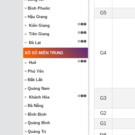
Bình Phước
G5
Hậu Giang
Kiên Giang
Tiền Giang
Đà Lạt
G4
XỔ SỐ MIỀN TRUNG
Huế
Phú Yên
Đắk Lắk
Quảng Nam
Khánh Hòa
G3
Đà Nẵng
G2
Bình Định
Quảng Bình
G1
Quảng Trị