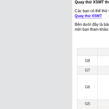
Quay thử XSMT th
Các bạn có thể thử
Quay thử XSMT
Bên dưới đây là bả
mời bạn tham khảo:
G8
G7
G6
G5