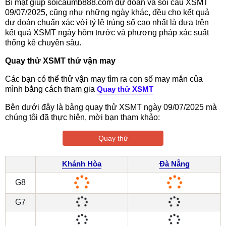
Bí mật giúp soicaumb888.com dự đoán và soi cầu XSMT
09/07/2025, cũng như những ngày khác, đều cho kết quả
dự đoán chuẩn xác với tỷ lệ trúng số cao nhất là dựa trên
kết quả XSMT ngày hôm trước và phương pháp xác suất
thống kê chuyên sâu.
Quay thử XSMT thử vận may
Các bạn có thể thử vận may tìm ra con số may mắn của
mình bằng cách tham gia
Quay thử XSMT
Bên dưới đây là bảng quay thử XSMT ngày 09/07/2025 mà
chúng tôi đã thực hiện, mời bạn tham khảo:
Quay thử
Khánh Hòa
Đà Nẵng
G8
G7