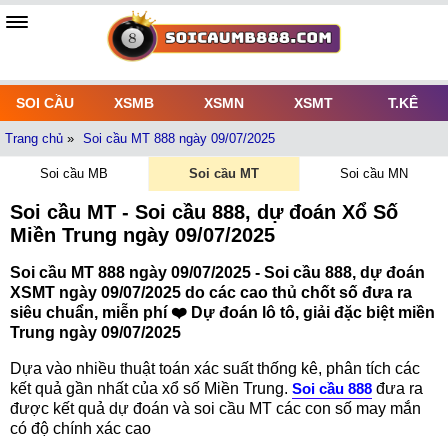
SOI CẦU
XSMB
XSMN
XSMT
T.KÊ
Trang chủ
»
Soi cầu MT 888 ngày 09/07/2025
Soi cầu MB
Soi cầu MT
Soi cầu MN
Soi cầu MT - Soi cầu 888, dự đoán Xổ Số
Miền Trung ngày 09/07/2025
Soi cầu MT 888 ngày 09/07/2025 - Soi cầu 888, dự đoán
XSMT ngày 09/07/2025 do các cao thủ chốt số đưa ra
siêu chuẩn, miễn phí ❤️ Dự đoán lô tô, giải đặc biệt miền
Trung ngày 09/07/2025
Dựa vào nhiều thuật toán xác suất thống kê, phân tích các
kết quả gần nhất của xổ số Miền Trung.
Soi cầu 888
đưa ra
được kết quả dự đoán và soi cầu MT các con số may mắn
có độ chính xác cao