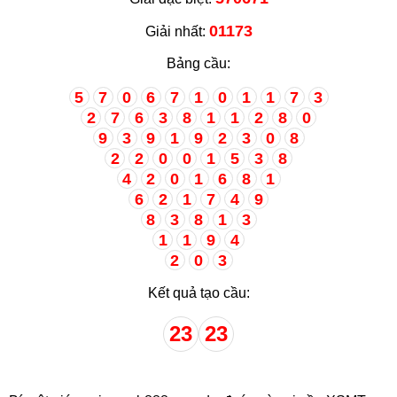
01173
Giải nhất:
Bảng cầu:
5
7
0
6
7
1
0
1
1
7
3
2
7
6
3
8
1
1
2
8
0
9
3
9
1
9
2
3
0
8
2
2
0
0
1
5
3
8
4
2
0
1
6
8
1
6
2
1
7
4
9
8
3
8
1
3
1
1
9
4
2
0
3
Kết quả tạo cầu:
23
23