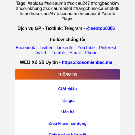
Tags: #soicau #soicaumb #soicau247 #rongbachkim
#nuoilokhung #soicaumb888 #trangchusoicaumb888
#caothusoicau247 #soicaumn #soicaumt #xsmb
#kqxs
Dịch vụ GP - Textlink:
Telegram -
@seotop8386
Follow chúng tôi
Facebook
Twitter
LinkedIn
YouTube
Pinterest
Twitch
Tumblr
Email
Phone
WEB Xổ Số Uy tín
-
https://xosomienbac.me
THÔNG TIN
Giới thiệu
Tác giả
Liên hệ
Điều khoản sử dụng
Chính sách bảo mật