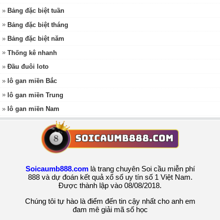
Bảng đặc biệt tuần
Bảng đặc biệt tháng
Bảng đặc biệt năm
Thống kê nhanh
Đầu đuôi loto
lô gan miền Bắc
lô gan miền Trung
lô gan miền Nam
Soicaumb888.com
là trang chuyên Soi cầu miễn phí
888 và dự đoán kết quả xổ số uy tín số 1 Việt Nam.
Được thành lập vào 08/08/2018.
Chúng tôi tự hào là điểm đến tin cậy nhất cho anh em
đam mê giải mã số học