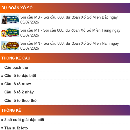
DỰ ĐOÁN XỔ SỐ
Soi cầu MB - Soi cầu 888, dự đoán Xổ Số Miền Bắc ngày
05/07/2026
Soi cầu MT - Soi cầu 888, dự đoán Xổ Số Miền Trung ngày
05/07/2026
Soi cầu MN - Soi cầu 888, dự đoán Xổ Số Miền Nam ngày
05/07/2026
THỐNG KÊ CẦU
Cầu bạch thủ
Cầu lô tô đặc biệt
Cầu lô tô trượt
Cầu lô tô 2 nháy
Cầu lô tô theo thứ
THỐNG KÊ
2 số cuối giải đặc biệt
Tần suất loto