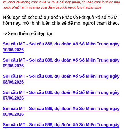
khi chơi và không chơi lô đề vì đó là bất hợp pháp, chỉ nên chơi lô tô do nhà
nước phát hành vừa vui vừa đảm bảo ích nước lợi nhà bạn nhé
Nếu bạn có kết quả dự đoán khác về kết quả xổ số XSMT
hôm nay, mời bình luận chia sẻ để mọi người tham khảo.
⇒ Xem thêm số đẹp tại:
Soi cầu MT - Soi cầu 888, dự đoán Xổ Số Miền Trung ngày
10/06/2026
Soi cầu MT - Soi cầu 888, dự đoán Xổ Số Miền Trung ngày
09/06/2026
Soi cầu MT - Soi cầu 888, dự đoán Xổ Số Miền Trung ngày
08/06/2026
Soi cầu MT - Soi cầu 888, dự đoán Xổ Số Miền Trung ngày
07/06/2026
Soi cầu MT - Soi cầu 888, dự đoán Xổ Số Miền Trung ngày
06/06/2026
Soi cầu MT - Soi cầu 888, dự đoán Xổ Số Miền Trung ngày