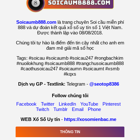
Soicaumb888.com
là trang chuyên Soi cầu miễn phí
888 và dự đoán kết quả xổ số uy tín số 1 Việt Nam.
Được thành lập vào 08/08/2018.
Chúng tôi tự hào là điểm đến tin cậy nhất cho anh em
đam mê giải mã số học
Tags: #soicau #soicaumb #soicau247 #rongbachkim
#nuoilokhung #soicaumb888 #trangchusoicaumb888
#caothusoicau247 #soicaumn #soicaumt #xsmb
#kqxs
Dịch vụ GP - Textlink:
Telegram -
@seotop8386
Follow chúng tôi
Facebook
Twitter
LinkedIn
YouTube
Pinterest
Twitch
Tumblr
Email
Phone
WEB Xổ Số Uy tín
-
https://xosomienbac.me
THÔNG TIN