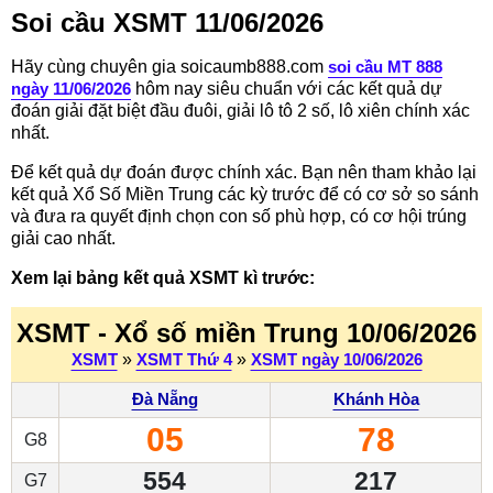
Soi cầu XSMT 11/06/2026
Hãy cùng chuyên gia soicaumb888.com
soi cầu MT 888
ngày 11/06/2026
hôm nay siêu chuẩn với các kết quả dự
đoán giải đặt biệt đầu đuôi, giải lô tô 2 số, lô xiên chính xác
nhất.
Để kết quả dự đoán được chính xác. Bạn nên tham khảo lại
kết quả Xổ Số Miền Trung các kỳ trước để có cơ sở so sánh
và đưa ra quyết định chọn con số phù hợp, có cơ hội trúng
giải cao nhất.
Xem lại bảng kết quả XSMT kì trước:
XSMT - Xổ số miền Trung 10/06/2026
XSMT
»
XSMT Thứ 4
»
XSMT ngày 10/06/2026
Đà Nẵng
Khánh Hòa
05
78
G8
554
217
G7