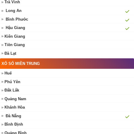
Trà Vinh
Long An
Bình Phước
Hậu Giang
Kiên Giang
Tiền Giang
Đà Lạt
XỔ SỐ MIỀN TRUNG
Huế
Phú Yên
Đắk Lắk
Quảng Nam
Khánh Hòa
Đà Nẵng
Bình Định
Quảng Bình