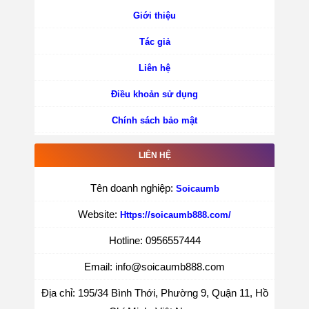
Giới thiệu
Tác giả
Liên hệ
Điều khoản sử dụng
Chính sách bảo mật
LIÊN HỆ
Tên doanh nghiệp:
Soicaumb
Website:
Https://soicaumb888.com/
Hotline: 0956557444
Email:
info@soicaumb888.com
Địa chỉ: 195/34 Bình Thới, Phường 9, Quận 11, Hồ