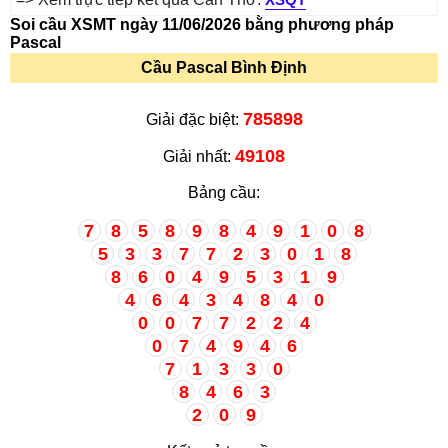
Soi cầu XSMT ngày 11/06/2026 bằng phương pháp
Pascal
Cầu Pascal Bình Định
785898
Giải đặc biệt:
49108
Giải nhất:
Bảng cầu:
7
8
5
8
9
8
4
9
1
0
8
5
3
3
7
7
2
3
0
1
8
8
6
0
4
9
5
3
1
9
4
6
4
3
4
8
4
0
0
0
7
7
2
2
4
0
7
4
9
4
6
7
1
3
3
0
8
4
6
3
2
0
9