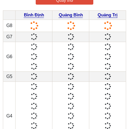
Quay thử
Bình Định
Quảng Bình
Quảng Trị
G8
G7
G6
G5
G4