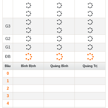
G3
G2
G1
ĐB
Đầu
Bình Định
Quảng Bình
Quảng Trị
0
1
2
3
4