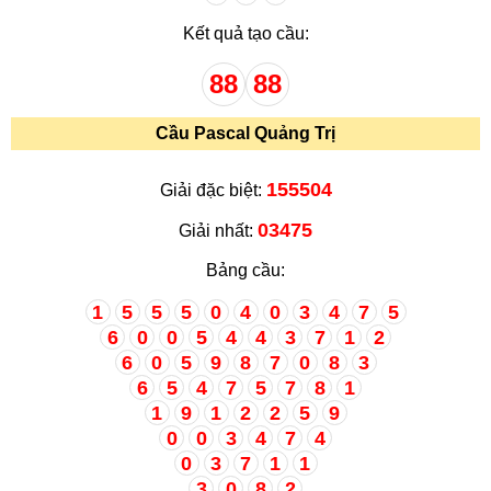
Kết quả tạo cầu:
88
88
Cầu Pascal Quảng Trị
155504
Giải đặc biệt:
03475
Giải nhất:
Bảng cầu:
1
5
5
5
0
4
0
3
4
7
5
6
0
0
5
4
4
3
7
1
2
6
0
5
9
8
7
0
8
3
6
5
4
7
5
7
8
1
1
9
1
2
2
5
9
0
0
3
4
7
4
0
3
7
1
1
3
0
8
2