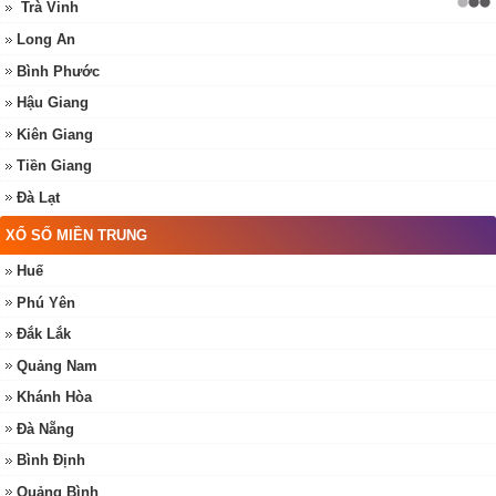
Trà Vinh
Long An
Bình Phước
Hậu Giang
Kiên Giang
Tiền Giang
Đà Lạt
XỔ SỐ MIỀN TRUNG
Huế
Phú Yên
Đắk Lắk
Quảng Nam
Khánh Hòa
Đà Nẵng
Bình Định
Quảng Bình