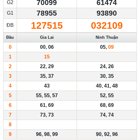
70099
61474
G2
78955
93890
G1
127515
032109
ĐB
Đầu
Gia Lai
Ninh Thuận
0
00, 06
05,
09
1
15
2
22, 29
24, 26
3
35, 37
30, 35
4
43
40, 41, 48
5
55, 55, 57
52, 55
6
61, 69
68, 69
7
73, 73
74, 74
8
9
96, 98, 99
90, 92, 96