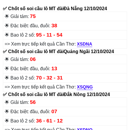
✅ Chốt số soi cầu lô MT đàiĐà Nẵng 12/10/2024
75
🌟 Giải tám:
38
🌟 Đặc biệt: đầu, đuôi:
95 - 11 - 54
🌟 Bao lô 2 số:
=> Xem trực tiếp kết quả Cần Thơ:
XSDNA
✅ Chốt số soi cầu lô MT đàiQuảng Ngãi 12/10/2024
06
🌟 Giải tám:
13
🌟 Đặc biệt: đầu, đuôi:
70 - 32 - 31
🌟 Bao lô 2 số:
=> Xem trực tiếp kết quả Cần Thơ:
XSQNG
✅ Chốt số soi cầu lô MT đàiĐắk Nông 12/10/2024
56
🌟 Giải tám:
07
🌟 Đặc biệt: đầu, đuôi:
36 - 61 - 12
🌟 Bao lô 2 số:
=> Xem trực tiếp kết quả Cần Thơ:
XSDNO