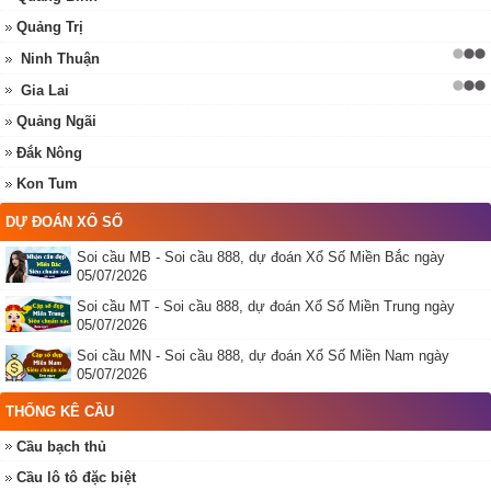
Quảng Trị
Ninh Thuận
Gia Lai
Quảng Ngãi
Đắk Nông
Kon Tum
DỰ ĐOÁN XỔ SỐ
Soi cầu MB - Soi cầu 888, dự đoán Xổ Số Miền Bắc ngày
05/07/2026
Soi cầu MT - Soi cầu 888, dự đoán Xổ Số Miền Trung ngày
05/07/2026
Soi cầu MN - Soi cầu 888, dự đoán Xổ Số Miền Nam ngày
05/07/2026
THỐNG KÊ CẦU
Cầu bạch thủ
Cầu lô tô đặc biệt