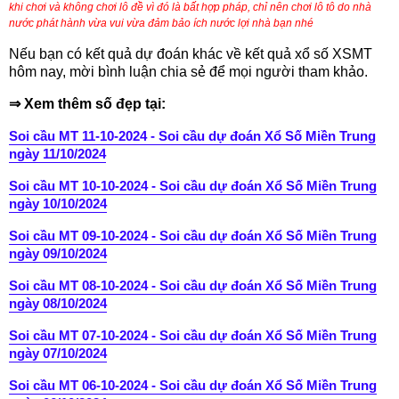
khi chơi và không chơi lô đề vì đó là bất hợp pháp, chỉ nên chơi lô tô do nhà
nước phát hành vừa vui vừa đảm bảo ích nước lợi nhà bạn nhé
Nếu bạn có kết quả dự đoán khác về kết quả xổ số XSMT
hôm nay, mời bình luận chia sẻ để mọi người tham khảo.
⇒ Xem thêm số đẹp tại:
Soi cầu MT 11-10-2024 - Soi cầu dự đoán Xổ Số Miền Trung
ngày 11/10/2024
Soi cầu MT 10-10-2024 - Soi cầu dự đoán Xổ Số Miền Trung
ngày 10/10/2024
Soi cầu MT 09-10-2024 - Soi cầu dự đoán Xổ Số Miền Trung
ngày 09/10/2024
Soi cầu MT 08-10-2024 - Soi cầu dự đoán Xổ Số Miền Trung
ngày 08/10/2024
Soi cầu MT 07-10-2024 - Soi cầu dự đoán Xổ Số Miền Trung
ngày 07/10/2024
Soi cầu MT 06-10-2024 - Soi cầu dự đoán Xổ Số Miền Trung