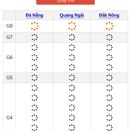
Quay thử
Đà Nẵng
Quảng Ngãi
Đắk Nông
G8
G7
G6
G5
G4