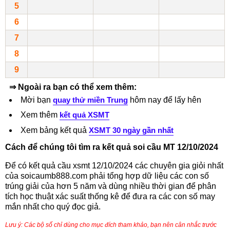
5
6
7
8
9
⇒ Ngoài ra bạn có thể xem thêm:
Mời bạn
quay thử miền Trung
hôm nay để lấy hên
Xem thêm
kết quả XSMT
Xem bảng kết quả
XSMT 30 ngày gần nhất
Cách để chúng tôi tìm ra kết quả soi cầu MT 12/10/2024
Để có kết quả cầu xsmt 12/10/2024 các chuyên gia giỏi nhất
của soicaumb888.com phải tổng hợp dữ liệu các con số
trúng giải của hơn 5 năm và dùng nhiều thời gian để phân
tích học thuật xác suất thống kê để đưa ra các con số may
mắn nhất cho quý đọc giả.
Lưu ý: Các bộ số chỉ dùng cho mục đích tham khảo, bạn nên cân nhắc trước