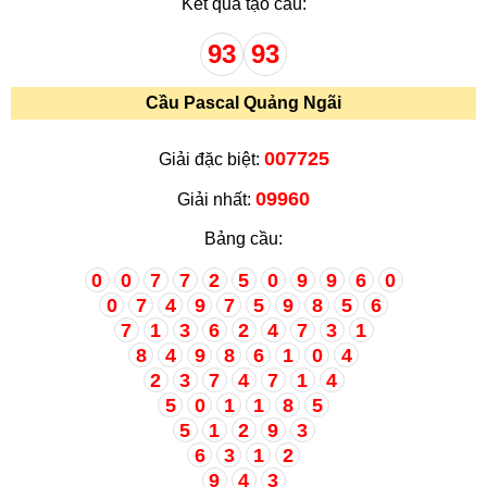
Kết quả tạo cầu:
93
93
Cầu Pascal Quảng Ngãi
007725
Giải đặc biệt:
09960
Giải nhất:
Bảng cầu:
0
0
7
7
2
5
0
9
9
6
0
0
7
4
9
7
5
9
8
5
6
7
1
3
6
2
4
7
3
1
8
4
9
8
6
1
0
4
2
3
7
4
7
1
4
5
0
1
1
8
5
5
1
2
9
3
6
3
1
2
9
4
3