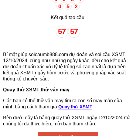
0
5
2
Kết quả tạo cầu:
57
57
Bí mật giúp soicaumb888.com dự đoán và soi cầu XSMT
12/10/2024, cũng như những ngày khác, đều cho kết quả
dự đoán chuẩn xác với tỷ lệ trúng số cao nhất là dựa trên
kết quả XSMT ngày hôm trước và phương pháp xác suất
thống kê chuyên sâu.
Quay thử XSMT thử vận may
Các bạn có thể thử vận may tìm ra con số may mắn của
mình bằng cách tham gia
Quay thử XSMT
Bên dưới đây là bảng quay thử XSMT ngày 12/10/2024 mà
chúng tôi đã thực hiện, mời bạn tham khảo: