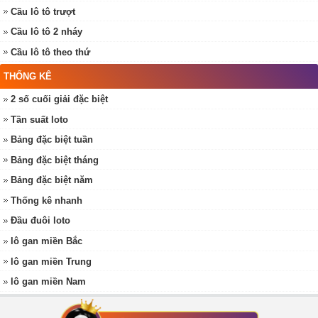
Cầu lô tô trượt
Cầu lô tô 2 nháy
Cầu lô tô theo thứ
THỐNG KÊ
2 số cuối giải đặc biệt
Tần suất loto
Bảng đặc biệt tuần
Bảng đặc biệt tháng
Bảng đặc biệt năm
Thống kê nhanh
Đầu đuôi loto
lô gan miền Bắc
lô gan miền Trung
lô gan miền Nam