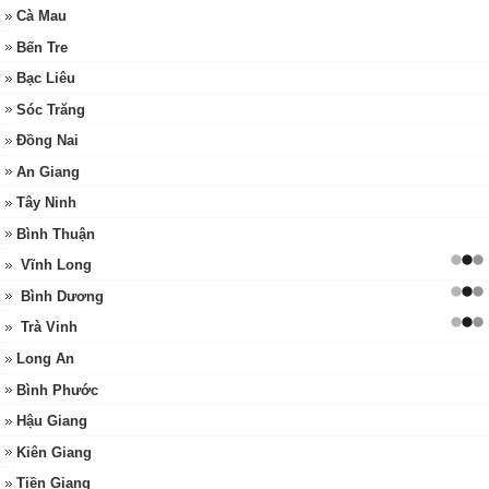
Cà Mau
Bến Tre
Bạc Liêu
Sóc Trăng
Đồng Nai
An Giang
Tây Ninh
Bình Thuận
Vĩnh Long
Bình Dương
Trà Vinh
Long An
Bình Phước
Hậu Giang
Kiên Giang
Tiền Giang