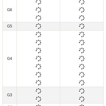
G6
G5
G4
G3