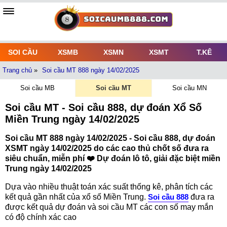
SOI CẦU
XSMB
XSMN
XSMT
T.KÊ
Trang chủ
»
Soi cầu MT 888 ngày 14/02/2025
Soi cầu MB
Soi cầu MT
Soi cầu MN
Soi cầu MT - Soi cầu 888, dự đoán Xổ Số
Miền Trung ngày 14/02/2025
Soi cầu MT 888 ngày 14/02/2025 - Soi cầu 888, dự đoán
XSMT ngày 14/02/2025 do các cao thủ chốt số đưa ra
siêu chuẩn, miễn phí ❤️ Dự đoán lô tô, giải đặc biệt miền
Trung ngày 14/02/2025
Dựa vào nhiều thuật toán xác suất thống kê, phân tích các
kết quả gần nhất của xổ số Miền Trung.
Soi cầu 888
đưa ra
được kết quả dự đoán và soi cầu MT các con số may mắn
có độ chính xác cao