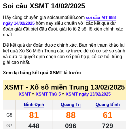
Soi cầu XSMT 14/02/2025
Hãy cùng chuyên gia soicaumb888.com
soi cầu MT 888
ngày 14/02/2025
hôm nay siêu chuẩn với các kết quả dự
đoán giải đặt biệt đầu đuôi, giải lô tô 2 số, lô xiên chính xác
nhất.
Để kết quả dự đoán được chính xác. Bạn nên tham khảo lại
kết quả Xổ Số Miền Trung các kỳ trước để có cơ sở so sánh
và đưa ra quyết định chọn con số phù hợp, có cơ hội trúng
giải cao nhất.
Xem lại bảng kết quả XSMT kì trước:
XSMT - Xổ số miền Trung 13/02/2025
XSMT
»
XSMT Thứ 5
»
XSMT ngày 13/02/2025
Bình Định
Quảng Trị
Quảng Bình
81
88
61
G8
448
096
729
G7