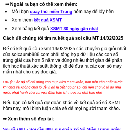
⇒ Ngoài ra bạn có thể xem thêm:
Mời bạn
quay thử miền Trung
hôm nay để lấy hên
Xem thêm
kết quả XSMT
Xem bảng kết quả
XSMT 30 ngày gần nhất
Cách để chúng tôi tìm ra kết quả soi cầu MT 14/02/2025
Để có kết quả cầu xsmt 14/02/2025 các chuyên gia giỏi nhất
của soicaumb888.com phải tổng hợp dữ liệu các con số
trúng giải của hơn 5 năm và dùng nhiều thời gian để phân
tích học thuật xác suất thống kê để đưa ra các con số may
mắn nhất cho quý đọc giả.
Lưu ý: Các bộ số chỉ dùng cho mục đích tham khảo, bạn nên cân nhắc trước
khi chơi và không chơi lô đề vì đó là bất hợp pháp, chỉ nên chơi lô tô do nhà
nước phát hành vừa vui vừa đảm bảo ích nước lợi nhà bạn nhé
Nếu bạn có kết quả dự đoán khác về kết quả xổ số XSMT
hôm nay, mời bình luận chia sẻ để mọi người tham khảo.
⇒ Xem thêm số đẹp tại:
Soi cầu MT - Soi cầu 888, dự đoán Xổ Số Miền Trung ngày