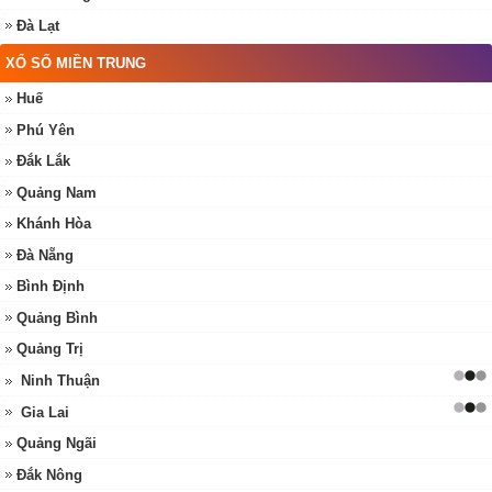
Đà Lạt
XỔ SỐ MIỀN TRUNG
Huế
Phú Yên
Đắk Lắk
Quảng Nam
Khánh Hòa
Đà Nẵng
Bình Định
Quảng Bình
Quảng Trị
Ninh Thuận
Gia Lai
Quảng Ngãi
Đắk Nông