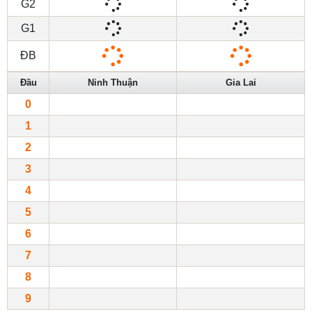
G2
G1
ĐB
Đầu
Ninh Thuận
Gia Lai
0
1
2
3
4
5
6
7
8
9