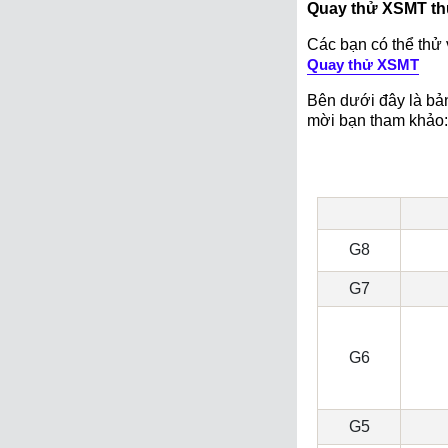
Quay thử XSMT th
Các bạn có thể thử
Quay thử XSMT
Bên dưới đây là bả
mời bạn tham khảo:
G8
G7
G6
G5