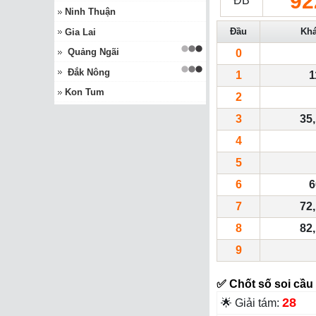
92
ĐB
Ninh Thuận
Đầu
Kh
Gia Lai
Quảng Ngãi
0
Đắk Nông
1
1
Kon Tum
2
3
35,
4
5
6
6
7
72,
8
82,
9
✅ Chốt số soi cầu
28
🌟 Giải tám: