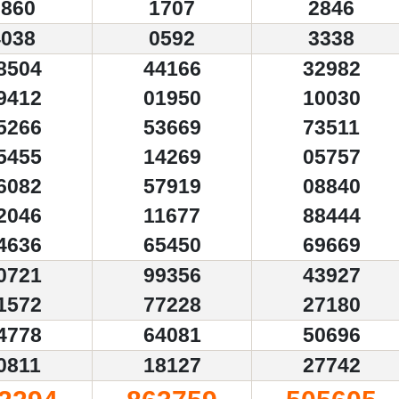
6860
1707
2846
4038
0592
3338
8504
44166
32982
9412
01950
10030
5266
53669
73511
5455
14269
05757
6082
57919
08840
2046
11677
88444
4636
65450
69669
0721
99356
43927
1572
77228
27180
4778
64081
50696
0811
18127
27742