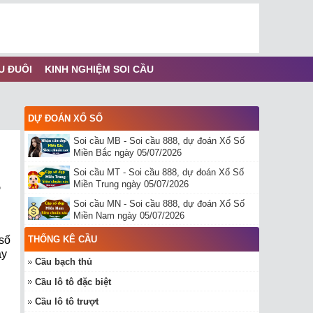
U ĐUÔI
KINH NGHIỆM SOI CẦU
DỰ ĐOÁN XỔ SỐ
Soi cầu MB - Soi cầu 888, dự đoán Xổ Số
Miền Bắc ngày 05/07/2026
Soi cầu MT - Soi cầu 888, dự đoán Xổ Số
Miền Trung ngày 05/07/2026
5
Soi cầu MN - Soi cầu 888, dự đoán Xổ Số
Miền Nam ngày 05/07/2026
 số
THỐNG KÊ CẦU
ay
Cầu bạch thủ
Cầu lô tô đặc biệt
Cầu lô tô trượt