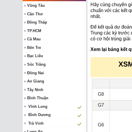
Hãy cùng chuyên g
Vũng Tàu
chuẩn với các kết qu
Cần Thơ
nhất.
Đồng Tháp
Để kết quả dự đoán
TP.HCM
Trung các kỳ trước 
có cơ hội trúng giải
Cà Mau
Bến Tre
Xem lại bảng kết 
Bạc Liêu
XSM
Sóc Trăng
Đồng Nai
An Giang
Tây Ninh
G8
Bình Thuận
G7
Vĩnh Long
Bình Dương
Trà Vinh
G6
Long An