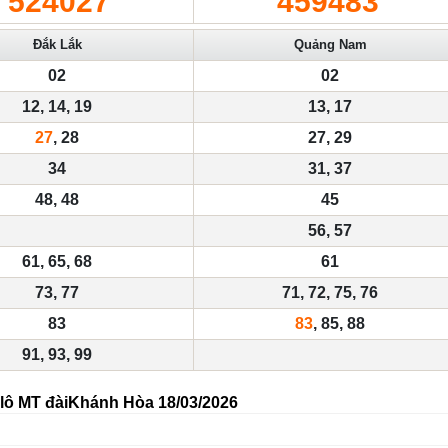
524027
459483
Đắk Lắk
Quảng Nam
02
02
12, 14, 19
13, 17
27
, 28
27, 29
34
31, 37
48, 48
45
56, 57
61, 65, 68
61
73, 77
71, 72, 75, 76
83
83
, 85, 88
91, 93, 99
 lô MT đàiKhánh Hòa 18/03/2026