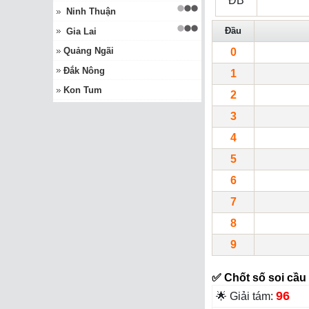
ĐB
Ninh Thuận
Đầu
Gia Lai
Quảng Ngãi
0
Đắk Nông
1
Kon Tum
2
3
4
5
6
7
8
9
✅ Chốt số soi cầu
96
🌟 Giải tám: