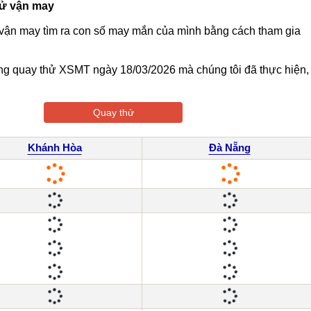
ử vận may
 vận may tìm ra con số may mắn của mình bằng cách tham gia
ng quay thử XSMT ngày 18/03/2026 mà chúng tôi đã thực hiện,
Quay thử
Khánh Hòa
Đà Nẵng