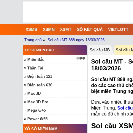
XSMB
XSMN
XSMT
SỔ KẾT QUẢ
VIETLOTT
Trang chủ
»
Soi cầu MT 888 ngày 18/03/2026
Soi cầu MB
Soi cầu 
XỔ SỐ MIỀN BẮC
Miền Bắc
Soi cầu MT - S
18/03/2026
Thần Tài
Điện toán 123
Soi cầu MT 888 ng
Điện toán 636
do các cao thủ chố
biệt miền Trung n
Max 3D
Dựa vào nhiều thuật
Max 3D Pro
Miền Trung.
Soi cầu
Mega 6/45
mắn có độ chính xá
Power 6/55
Soi cầu XSM
XỔ SỐ MIỀN NAM