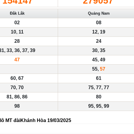
154147
279057
Đắk Lắk
Quảng Nam
02
08
10, 11
12, 19
28
24
31, 33, 36, 37, 39
30, 35
47
45, 49
55,
57
60, 67
61
70, 70
75, 77, 77
81, 86, 86
80
98
95, 95, 99
 lô MT đàiKhánh Hòa 19/03/2025