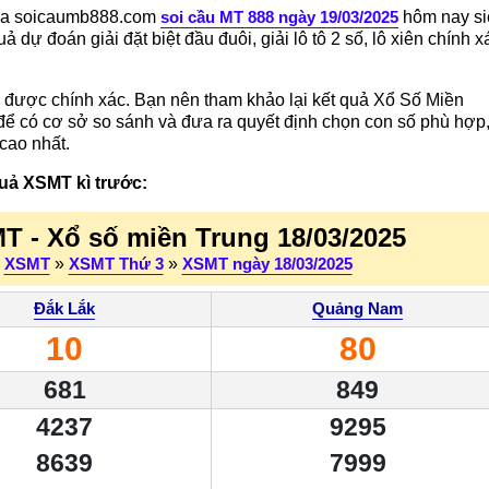
ia soicaumb888.com
soi cầu MT 888 ngày 19/03/2025
hôm nay si
ả dự đoán giải đặt biệt đầu đuôi, giải lô tô 2 số, lô xiên chính x
 được chính xác. Bạn nên tham khảo lại kết quả Xổ Số Miền
để có cơ sở so sánh và đưa ra quyết định chọn con số phù hợp
 cao nhất.
quả XSMT kì trước:
T - Xổ số miền Trung 18/03/2025
XSMT
»
XSMT Thứ 3
»
XSMT ngày 18/03/2025
Đắk Lắk
Quảng Nam
10
80
681
849
4237
9295
8639
7999