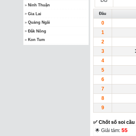
ĐB
Ninh Thuận
Đầu
Gia Lai
Quảng Ngãi
0
Đắk Nông
1
Kon Tum
2
3
4
5
6
7
8
9
✅ Chốt số soi cầu
55
🌟 Giải tám: