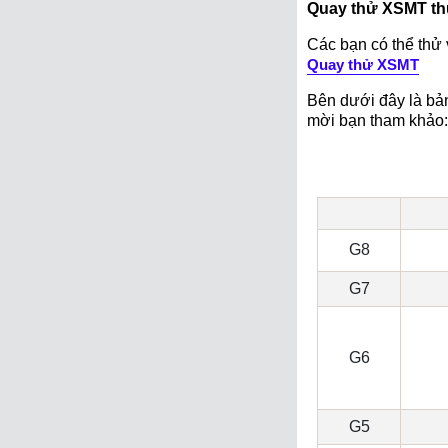
Quay thử XSMT th
Các bạn có thể thử
Quay thử XSMT
Bên dưới đây là bả
mời bạn tham khảo:
G8
G7
G6
G5