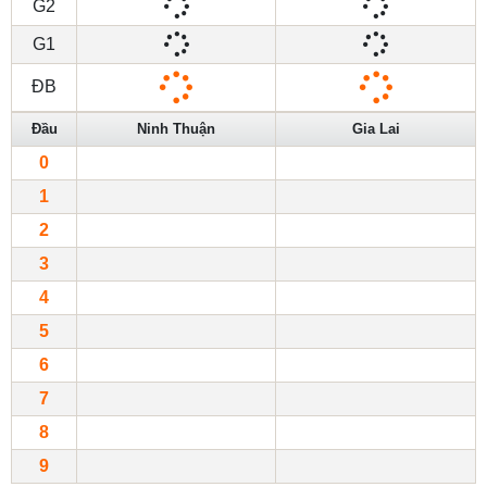
G2
G1
ĐB
Đầu
Ninh Thuận
Gia Lai
0
1
2
3
4
5
6
7
8
9