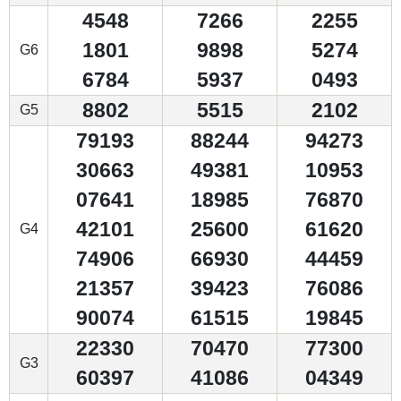
4548
7266
2255
1801
9898
5274
G6
6784
5937
0493
8802
5515
2102
G5
79193
88244
94273
30663
49381
10953
07641
18985
76870
42101
25600
61620
G4
74906
66930
44459
21357
39423
76086
90074
61515
19845
22330
70470
77300
G3
60397
41086
04349