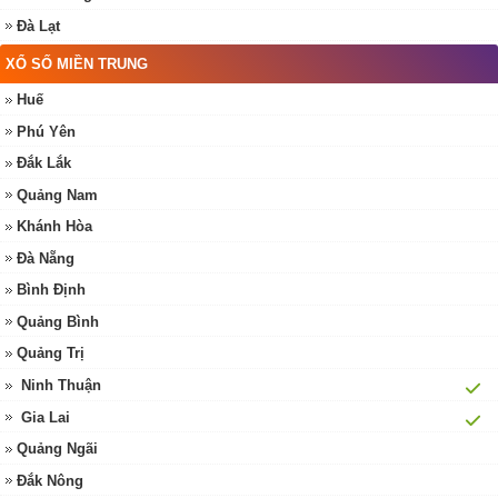
Đà Lạt
XỔ SỐ MIỀN TRUNG
Huế
Phú Yên
Đắk Lắk
Quảng Nam
Khánh Hòa
Đà Nẵng
Bình Định
Quảng Bình
Quảng Trị
Ninh Thuận
Gia Lai
Quảng Ngãi
Đắk Nông