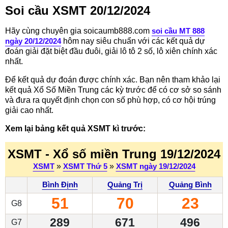
Soi cầu XSMT 20/12/2024
Hãy cùng chuyên gia soicaumb888.com
soi cầu MT 888
ngày 20/12/2024
hôm nay siêu chuẩn với các kết quả dự
đoán giải đặt biệt đầu đuôi, giải lô tô 2 số, lô xiên chính xác
nhất.
Để kết quả dự đoán được chính xác. Bạn nên tham khảo lại
kết quả Xổ Số Miền Trung các kỳ trước để có cơ sở so sánh
và đưa ra quyết định chọn con số phù hợp, có cơ hội trúng
giải cao nhất.
Xem lại bảng kết quả XSMT kì trước:
XSMT - Xổ số miền Trung 19/12/2024
XSMT
»
XSMT Thứ 5
»
XSMT ngày 19/12/2024
Bình Định
Quảng Trị
Quảng Bình
51
70
23
G8
289
671
496
G7