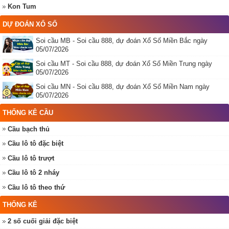
Kon Tum
DỰ ĐOÁN XỔ SỐ
Soi cầu MB - Soi cầu 888, dự đoán Xổ Số Miền Bắc ngày
05/07/2026
Soi cầu MT - Soi cầu 888, dự đoán Xổ Số Miền Trung ngày
05/07/2026
Soi cầu MN - Soi cầu 888, dự đoán Xổ Số Miền Nam ngày
05/07/2026
THỐNG KÊ CẦU
Cầu bạch thủ
Cầu lô tô đặc biệt
Cầu lô tô trượt
Cầu lô tô 2 nháy
Cầu lô tô theo thứ
THỐNG KÊ
2 số cuối giải đặc biệt