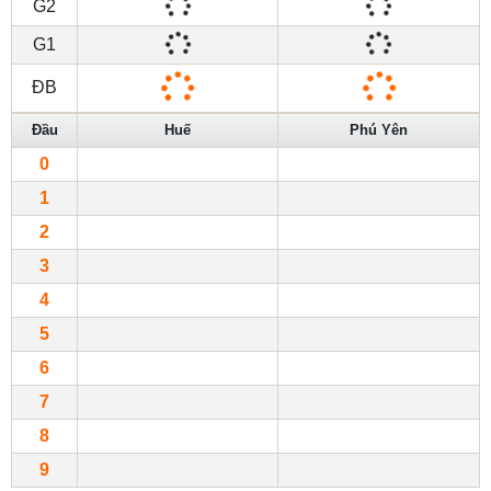
G2
G1
ĐB
Đầu
Huế
Phú Yên
0
1
2
3
4
5
6
7
8
9