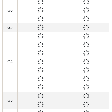
G6
G5
G4
G3