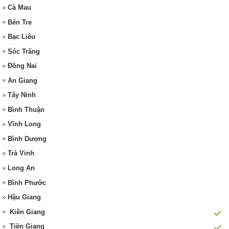
Cà Mau
Bến Tre
Bạc Liêu
Sóc Trăng
Đồng Nai
An Giang
Tây Ninh
Bình Thuận
Vĩnh Long
Bình Dương
Trà Vinh
Long An
Bình Phước
Hậu Giang
Kiên Giang
Tiền Giang