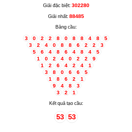
302280
Giải đặc biệt:
88485
Giải nhất:
Bảng cầu:
3
0
2
2
8
0
8
8
4
8
5
3
2
4
0
8
8
6
2
2
3
5
6
4
8
6
4
8
4
5
1
0
2
4
0
2
2
9
1
2
6
4
2
4
1
3
8
0
6
6
5
1
8
6
2
1
9
4
8
3
3
2
1
Kết quả tạo cầu:
53
53