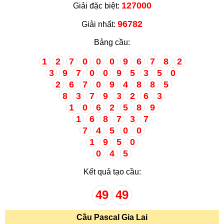
127000
Giải đặc biệt:
96782
Giải nhất:
Bảng cầu:
1
2
7
0
0
0
9
6
7
8
2
3
9
7
0
0
9
5
3
5
0
2
6
7
0
9
4
8
8
5
8
3
7
9
3
2
6
3
1
0
6
2
5
8
9
1
6
8
7
3
7
7
4
5
0
0
1
9
5
0
0
4
5
Kết quả tạo cầu:
49
49
Cầu Pascal Gia Lai