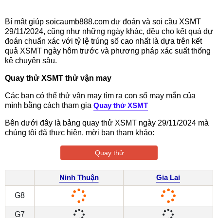
Bí mật giúp soicaumb888.com dự đoán và soi cầu XSMT
29/11/2024, cũng như những ngày khác, đều cho kết quả dự
đoán chuẩn xác với tỷ lệ trúng số cao nhất là dựa trên kết
quả XSMT ngày hôm trước và phương pháp xác suất thống
kê chuyên sâu.
Quay thử XSMT thử vận may
Các bạn có thể thử vận may tìm ra con số may mắn của
mình bằng cách tham gia
Quay thử XSMT
Bên dưới đây là bảng quay thử XSMT ngày 29/11/2024 mà
chúng tôi đã thực hiện, mời bạn tham khảo:
Quay thử
Ninh Thuận
Gia Lai
G8
G7