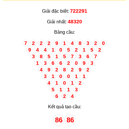
722291
Giải đặc biệt:
48320
Giải nhất:
Bảng cầu:
7
2
2
2
9
1
4
8
3
2
0
9
4
4
1
0
5
2
1
5
2
3
8
5
1
5
7
3
6
7
1
3
6
6
2
0
9
3
4
9
2
8
2
9
2
3
1
0
0
1
1
4
1
0
1
2
5
1
1
3
6
2
4
Kết quả tạo cầu:
86
86