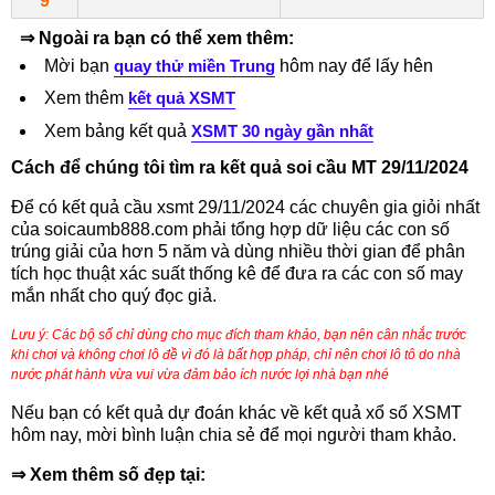
9
⇒ Ngoài ra bạn có thể xem thêm:
Mời bạn
quay thử miền Trung
hôm nay để lấy hên
Xem thêm
kết quả XSMT
Xem bảng kết quả
XSMT 30 ngày gần nhất
Cách để chúng tôi tìm ra kết quả soi cầu MT 29/11/2024
Để có kết quả cầu xsmt 29/11/2024 các chuyên gia giỏi nhất
của soicaumb888.com phải tổng hợp dữ liệu các con số
trúng giải của hơn 5 năm và dùng nhiều thời gian để phân
tích học thuật xác suất thống kê để đưa ra các con số may
mắn nhất cho quý đọc giả.
Lưu ý: Các bộ số chỉ dùng cho mục đích tham khảo, bạn nên cân nhắc trước
khi chơi và không chơi lô đề vì đó là bất hợp pháp, chỉ nên chơi lô tô do nhà
nước phát hành vừa vui vừa đảm bảo ích nước lợi nhà bạn nhé
Nếu bạn có kết quả dự đoán khác về kết quả xổ số XSMT
hôm nay, mời bình luận chia sẻ để mọi người tham khảo.
⇒ Xem thêm số đẹp tại: