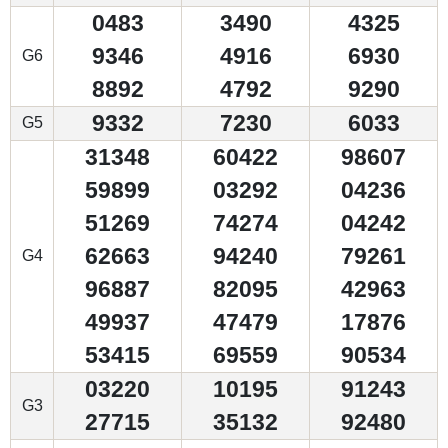
0483
3490
4325
9346
4916
6930
G6
8892
4792
9290
9332
7230
6033
G5
31348
60422
98607
59899
03292
04236
51269
74274
04242
62663
94240
79261
G4
96887
82095
42963
49937
47479
17876
53415
69559
90534
03220
10195
91243
G3
27715
35132
92480