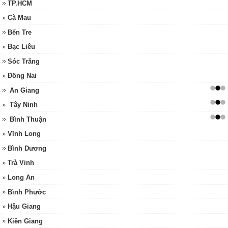
TP.HCM
Cà Mau
Bến Tre
Bạc Liêu
Sóc Trăng
Đồng Nai
An Giang
Tây Ninh
Bình Thuận
Vĩnh Long
Bình Dương
Trà Vinh
Long An
Bình Phước
Hậu Giang
Kiên Giang