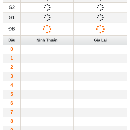
G2
G1
ĐB
Đầu
Ninh Thuận
Gia Lai
0
1
2
3
4
5
6
7
8