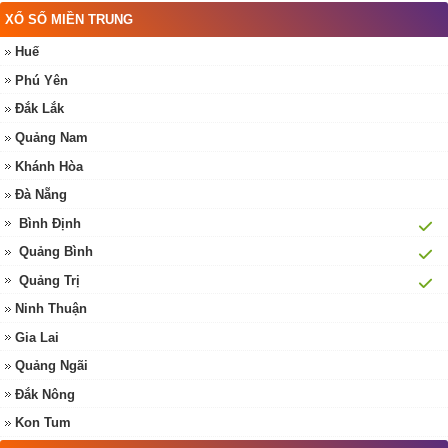
XỔ SỐ MIỀN TRUNG
Huế
Phú Yên
Đắk Lắk
Quảng Nam
Khánh Hòa
Đà Nẵng
Bình Định
Quảng Bình
Quảng Trị
Ninh Thuận
Gia Lai
Quảng Ngãi
Đắk Nông
Kon Tum