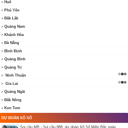
Huế
Phú Yên
Đắk Lắk
Quảng Nam
Khánh Hòa
Đà Nẵng
Bình Định
Quảng Bình
Quảng Trị
Ninh Thuận
Gia Lai
Quảng Ngãi
Đắk Nông
Kon Tum
DỰ ĐOÁN XỔ SỐ
Soi cầu MB - Soi cầu 888, dự đoán Xổ Số Miền Bắc ngày