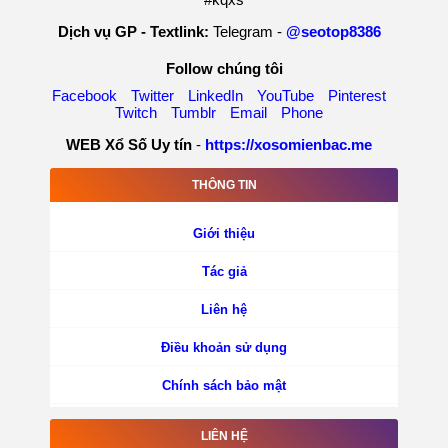
Dịch vụ GP - Textlink:
Telegram -
@seotop8386
Follow chúng tôi
Facebook
Twitter
LinkedIn
YouTube
Pinterest
Twitch
Tumblr
Email
Phone
WEB Xổ Số Uy tín
-
https://xosomienbac.me
THÔNG TIN
Giới thiệu
Tác giả
Liên hệ
Điều khoản sử dụng
Chính sách bảo mật
LIÊN HỆ