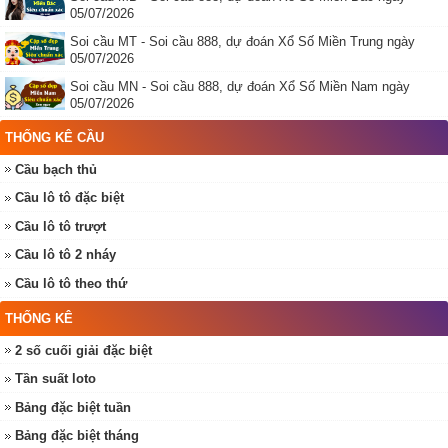
05/07/2026
Soi cầu MT - Soi cầu 888, dự đoán Xổ Số Miền Trung ngày
05/07/2026
Soi cầu MN - Soi cầu 888, dự đoán Xổ Số Miền Nam ngày
05/07/2026
THỐNG KÊ CẦU
Cầu bạch thủ
Cầu lô tô đặc biệt
Cầu lô tô trượt
Cầu lô tô 2 nháy
Cầu lô tô theo thứ
THỐNG KÊ
2 số cuối giải đặc biệt
Tần suất loto
Bảng đặc biệt tuần
Bảng đặc biệt tháng