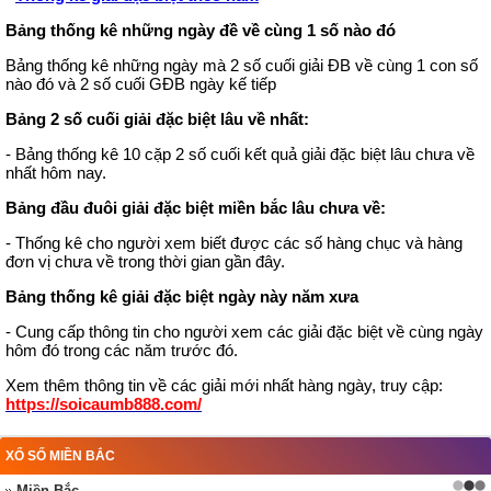
Bảng thống kê những ngày đề về cùng 1 số nào đó
Bảng thống kê những ngày mà 2 số cuối giải ĐB về cùng 1 con số
nào đó và 2 số cuối GĐB ngày kế tiếp
Bảng 2 số cuối giải đặc biệt lâu về nhất:
- Bảng thống kê 10 cặp 2 số cuối kết quả giải đặc biệt lâu chưa về
nhất hôm nay.
Bảng đầu đuôi giải đặc biệt miền bắc lâu chưa về:
- Thống kê cho người xem biết được các số hàng chục và hàng
đơn vị chưa về trong thời gian gần đây.
Bảng thống kê giải đặc biệt ngày này năm xưa
- Cung cấp thông tin cho người xem các giải đặc biệt về cùng ngày
hôm đó trong các năm trước đó.
Xem thêm thông tin về các giải mới nhất hàng ngày, truy cập:
https://soicaumb888.com/
XỔ SỐ MIỀN BẮC
Miền Bắc