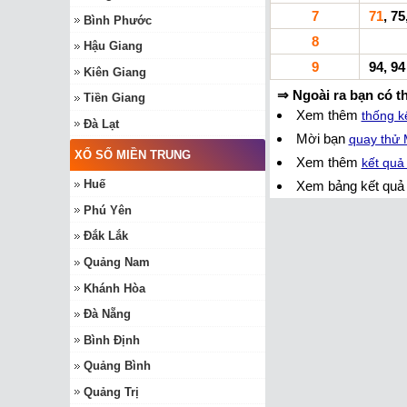
7
71
, 75
Bình Phước
8
Hậu Giang
9
94, 94
Kiên Giang
⇒ Ngoài ra bạn có t
Tiền Giang
Xem thêm
thống k
Đà Lạt
Mời bạn
quay thử
XỔ SỐ MIỀN TRUNG
Xem thêm
kết qu
Huế
Xem bảng kết qu
Phú Yên
Đắk Lắk
Quảng Nam
Khánh Hòa
Đà Nẵng
Bình Định
Quảng Bình
Quảng Trị