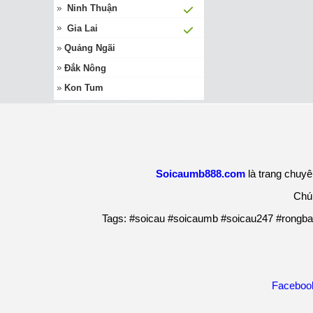
Ninh Thuận
Gia Lai
Quảng Ngãi
Đắk Nông
Kon Tum
Soicaumb888.com
là trang chuyê
Chún
Tags: #soicau #soicaumb #soicau247 #rongb
Faceboo