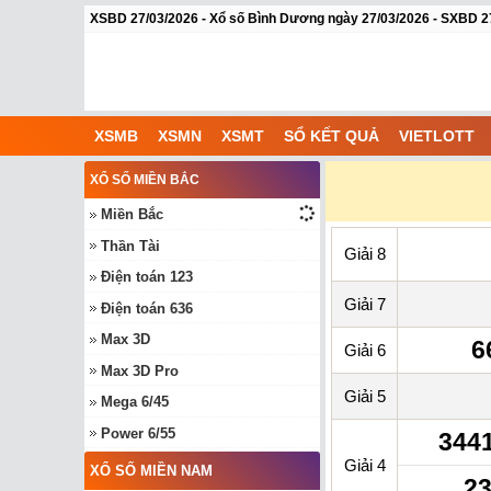
XSBD 27/03/2026 - Xổ số Bình Dương ngày 27/03/2026 - SXBD 2
XSMB
XSMN
XSMT
SỔ KẾT QUẢ
VIETLOTT
XỔ SỐ MIỀN BẮC
Miền Bắc
Thần Tài
Giải 8
Điện toán 123
Giải 7
Điện toán 636
Max 3D
6
Giải 6
Max 3D Pro
Giải 5
Mega 6/45
Power 6/55
344
Giải 4
XỔ SỐ MIỀN NAM
2