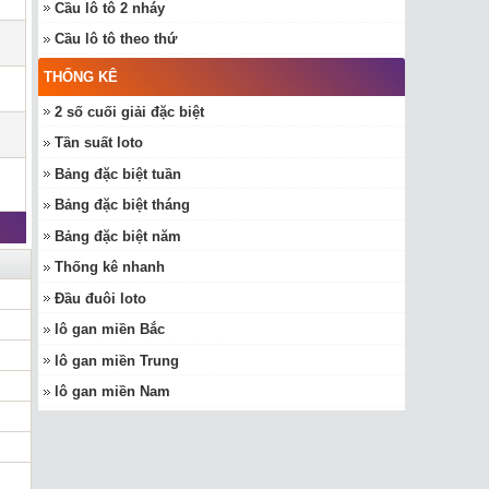
Cầu lô tô 2 nháy
Cầu lô tô theo thứ
THỐNG KÊ
2 số cuối giải đặc biệt
Tần suất loto
Bảng đặc biệt tuần
Bảng đặc biệt tháng
Bảng đặc biệt năm
Thống kê nhanh
Đầu đuôi loto
lô gan miền Bắc
lô gan miền Trung
lô gan miền Nam