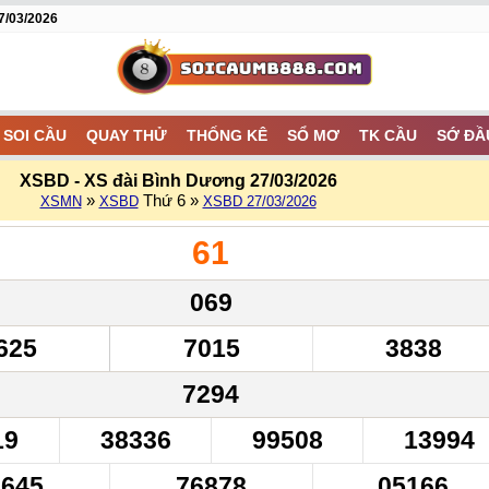
7/03/2026
SOI CẦU
QUAY THỬ
THỐNG KÊ
SỔ MƠ
TK CẦU
SỚ ĐẦ
XSBD - XS đài Bình Dương 27/03/2026
»
Thứ 6 »
XSMN
XSBD
XSBD 27/03/2026
61
069
625
7015
3838
7294
19
38336
99508
13994
3645
76878
05166