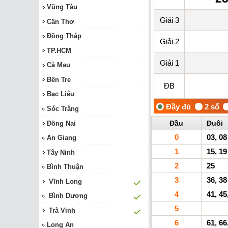
Vũng Tàu
Giải 3
Cần Thơ
Đồng Tháp
Giải 2
TP.HCM
Giải 1
Cà Mau
Bến Tre
ĐB
Bạc Liêu
Sóc Trăng
Đầu
Đuôi
Đồng Nai
0
03, 08
An Giang
1
15, 19
Tây Ninh
2
25
Bình Thuận
3
36, 38
Vĩnh Long
4
41, 45
Bình Dương
5
Trà Vinh
6
61, 66
Long An