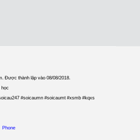
am. Được thành lập vào 08/08/2018.
ố học
usoicau247 #soicaumn #soicaumt #xsmb #kqxs
Phone