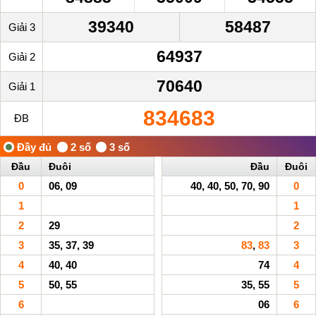
39340
58487
Giải 3
64937
Giải 2
70640
Giải 1
834683
ĐB
Đầu
Đuôi
Đầu
Đuôi
0
06, 09
40, 40, 50, 70, 90
0
1
1
2
29
2
3
35, 37, 39
83
,
83
3
4
40, 40
74
4
5
50, 55
35, 55
5
6
06
6