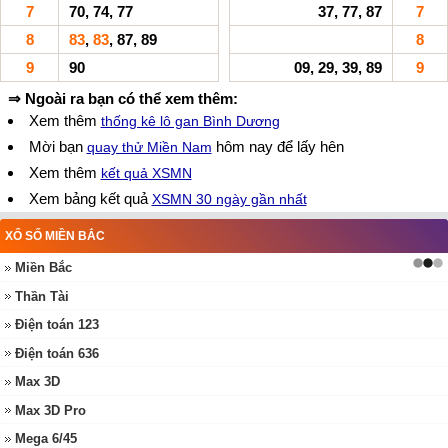
7
70, 74, 77
37, 77, 87
7
8
83
,
83
, 87, 89
8
9
90
09, 29, 39, 89
9
⇒ Ngoài ra bạn có thể xem thêm:
Xem thêm
thống kê lô gan Bình Dương
Mời bạn
hôm nay để lấy hên
quay thử Miền Nam
Xem thêm
kết quả XSMN
Xem bảng kết quả
XSMN 30 ngày gần nhất
XỔ SỐ MIỀN BẮC
Miền Bắc
Thần Tài
Điện toán 123
Điện toán 636
Max 3D
Max 3D Pro
Mega 6/45